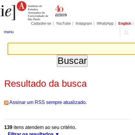
Ir
Ferramentas
Seções
para
Pessoais
o
conteúdo.
|
Cadastre-se
YouTube
Instagram
WhatsApp
English
Ir
para
menu
a
navegação
Resultado da busca
Assinar um RSS sempre atualizado.
139
itens atendem ao seu critério.
Filtrar os resultados