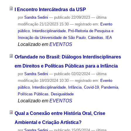
I Encontro Intercátedras da USP
por
Sandra Sedini
—
publicado
22/09/2023
—
última
modificação
21/12/2023 15:30
— registrado em:
Evento
público
,
Interdisciplinaridade
,
Pró-Reitoria de Pesquisa e
Inovação da Universidade de São Paulo
,
Cátedras
,
IEA
Localizado em
EVENTOS
Orfandade no Brasil: Diálogos Interdisciplinares
em Direitos e Políticas Públicas para a Infância
por
Sandra Sedini
—
publicado
02/02/2024
—
última
modificação
18/03/2024 10:30
— registrado em:
Evento
público
,
Interdisciplinaridade
,
Infância
,
Covid-19
,
Pandemia
,
Políticas Públicas
,
Desigualdade
Localizado em
EVENTOS
Qual a Conexão entre História Oral, Crise
Ambiental e Criação Artística?
por
Sandra Sedini
—
publicado
15/05/2024
—
última