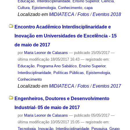
Educação
,
Interdisciplinaridade
,
Ensino Superior
,
Ciência
,
Cultura
,
Epistemologia
,
Conhecimento
,
capa
Localizado em
MIDIATECA
/
Fotos
/
Eventos 2018
Encontro Acadêmico Interdisciplinaridade e
Inovação em Universidades de Excelência - 15
de maio de 2017
por
Maria Leonor de Calasans
—
publicado
15/05/2017
—
última modificação
18/05/2017 16:43
— registrado em:
Educação
,
Programa Ano Sabático
,
Ensino Superior
,
Interdisciplinaridade
,
Políticas Públicas
,
Epistemologia
,
Conhecimento
Localizado em
MIDIATECA
/
Fotos
/
Eventos 2017
Engenheiros, Doutores e Desenvolvimento
Industrial- 05 de maio de 2017
por
Maria Leonor de Calasans
—
publicado
05/05/2017
—
última modificação
10/05/2017 15:05
— registrado em:
Tecnologia
,
Inovação
,
Interdisciplinaridade
,
Pesquisa
,
Grupo