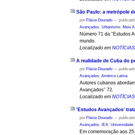
São Paulo: a metrópole 
por
Flávia Dourado
—
publicad
Avançados
,
Urbanismo
,
Meio A
Número 71 da "Estudos Av
mundo.
Localizado em
NOTÍCIA
A realidade de Cuba do p
por
Flávia Dourado
—
publicad
Avançados
,
América Latina
Autores cubanos abordam a
Avançados" 72.
Localizado em
NOTÍCIA
'Estudos Avançados' trat
por
Flávia Dourado
—
publicad
Avançados
,
IEA
,
Universidade
Em comemoração aos 25 an