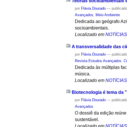
Teorias socioambientais 
por
Flávia Dourado
—
publicad
Avançados
,
Meio Ambiente
Dedicada ao geógrafo Azi
socioambientais.
Localizado em
NOTÍCIA
A transversalidade das c
por
Flávia Dourado
—
publicad
Revista Estudos Avançados
,
C
Dedicada às múltiplas fa
música.
Localizado em
NOTÍCIA
Biotecnologia é tema da
por
Flávia Dourado
—
publicad
Avançados
O dossiê da edição reúne 
sustentável.
Localizado em
NOTÍCIA