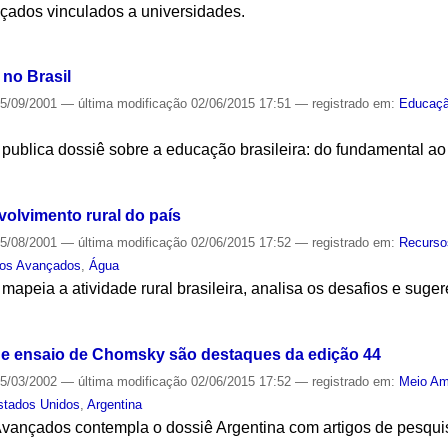
nçados vinculados a universidades.
S
no Brasil
5/09/2001
—
última modificação
02/06/2015 17:51
— registrado em:
Educaç
ublica dossiê sobre a educação brasileira: do fundamental ao 
S
volvimento rural do país
5/08/2001
—
última modificação
02/06/2015 17:52
— registrado em:
Recurso
dos Avançados
,
Água
apeia a atividade rural brasileira, analisa os desafios e suge
S
 e ensaio de Chomsky são destaques da edição 44
5/03/2002
—
última modificação
02/06/2015 17:52
— registrado em:
Meio Am
stados Unidos
,
Argentina
ançados contempla o dossiê Argentina com artigos de pesqui