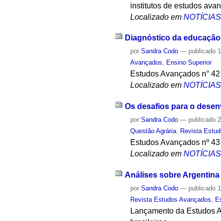
institutos de estudos ava
Localizado em
NOTÍCIA
Diagnóstico da educação 
por
Sandra Codo
—
publicado
1
Avançados
,
Ensino Superior
Estudos Avançados n° 42 p
Localizado em
NOTÍCIA
Os desafios para o desen
por
Sandra Codo
—
publicado
2
Questão Agrária
,
Revista Estu
Estudos Avançados nº 43 m
Localizado em
NOTÍCIA
Análises sobre Argentina
por
Sandra Codo
—
publicado
1
Revista Estudos Avançados
,
E
Lançamento da Estudos Av