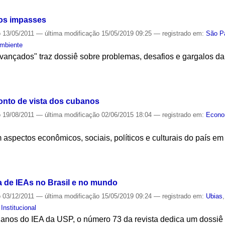
dos impasses
o
13/05/2011
—
última modificação
15/05/2019 09:25
— registrado em:
São Pa
mbiente
ançados" traz dossiê sobre problemas, desafios e gargalos da
S
onto de vista dos cubanos
o
19/08/2011
—
última modificação
02/06/2015 18:04
— registrado em:
Econo
spectos econômicos, sociais, políticos e culturais do país em
S
a de IEAs no Brasil e no mundo
o
03/12/2011
—
última modificação
15/05/2019 09:24
— registrado em:
Ubias
,
Institucional
os do IEA da USP, o número 73 da revista dedica um dossiê a