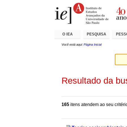
Ir
Ferramentas
Seções
para
Pessoais
o
conteúdo.
|
Ir
para
a
O IEA
PESQUISA
PESS
navegação
Você está aqui:
Página Inicial
Resultado da bu
165
itens atendem ao seu critéri