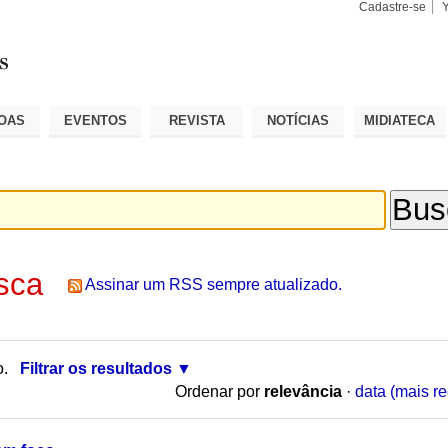
Cadastre-se
Busca
Busca
Avançad
OAS
EVENTOS
REVISTA
NOTÍCIAS
MIDIATECA
sca
Assinar um RSS sempre atualizado.
o.
Filtrar os resultados
Ordenar por
relevância
·
data (mais re