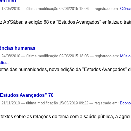
em foco
o
13/05/2010
—
última modificação
02/06/2015 18:06
— registrado em:
Ciênci
z Ab'Sáber, a edição 68 da "Estudos Avançados" enfatiza o tra
S
iências humanas
o
24/08/2010
—
última modificação
02/06/2015 18:05
— registrado em:
Músic
ultura
cetas das humanidades, nova edição da "Estudos Avançados" dà
S
 "Estudos Avançados" 70
o
21/11/2010
—
última modificação
15/05/2019 09:22
— registrado em:
Econo
textos sobre as relações do tema com a saúde pública, a agric
S