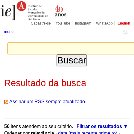
Ir
Ferramentas
Seções
para
Pessoais
o
conteúdo.
|
Cadastre-se
YouTube
Instagram
WhatsApp
English
Ir
para
menu
a
navegação
Resultado da busca
Assinar um RSS sempre atualizado.
56
itens atendem ao seu critério.
Filtrar os resultados
Ordenar por
relevância
·
data (mais recente primeiro)
·