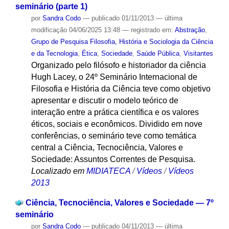
seminário (parte 1)
por
Sandra Codo
—
publicado
01/11/2013
—
última
modificação
04/06/2025 13:48
— registrado em:
Abstração
,
Grupo de Pesquisa Filosofia, História e Sociologia da Ciência
e da Tecnologia
,
Ética
,
Sociedade
,
Saúde Pública
,
Visitantes
Organizado pelo filósofo e historiador da ciência
Hugh Lacey, o 24º Seminário Internacional de
Filosofia e História da Ciência teve como objetivo
apresentar e discutir o modelo teórico de
interação entre a prática científica e os valores
éticos, sociais e econômicos. Dividido em nove
conferências, o seminário teve como temática
central a Ciência, Tecnociência, Valores e
Sociedade: Assuntos Correntes de Pesquisa.
Localizado em
MIDIATECA
/
Vídeos
/
Vídeos
2013
Ciência, Tecnociência, Valores e Sociedade — 7º
seminário
por
Sandra Codo
—
publicado
04/11/2013
—
última