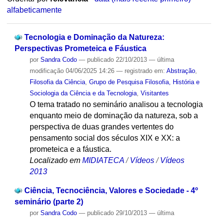
alfabeticamente
Tecnologia e Dominação da Natureza:
Perspectivas Prometeica e Fáustica
por
Sandra Codo
—
publicado
22/10/2013
—
última
modificação
04/06/2025 14:26
— registrado em:
Abstração
,
Filosofia da Ciência
,
Grupo de Pesquisa Filosofia, História e
Sociologia da Ciência e da Tecnologia
,
Visitantes
O tema tratado no seminário analisou a tecnologia
enquanto meio de dominação da natureza, sob a
perspectiva de duas grandes vertentes do
pensamento social dos séculos XIX e XX: a
prometeica e a fáustica.
Localizado em
MIDIATECA
/
Vídeos
/
Vídeos
2013
Ciência, Tecnociência, Valores e Sociedade - 4º
seminário (parte 2)
por
Sandra Codo
—
publicado
29/10/2013
—
última