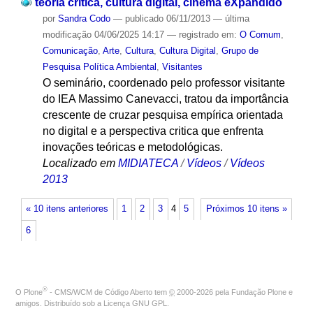
teoria crítica, cultura digital, cinema eXpandido
por
Sandra Codo
—
publicado
06/11/2013
—
última
modificação
04/06/2025 14:17
— registrado em:
O Comum
,
Comunicação
,
Arte
,
Cultura
,
Cultura Digital
,
Grupo de
Pesquisa Política Ambiental
,
Visitantes
O seminário, coordenado pelo professor visitante
do IEA Massimo Canevacci, tratou da importância
crescente de cruzar pesquisa empírica orientada
no digital e a perspectiva critica que enfrenta
inovações teóricas e metodológicas.
Localizado em
MIDIATECA
/
Vídeos
/
Vídeos
2013
« 10 itens anteriores
1
2
3
4
5
Próximos 10 itens »
6
®
O
Plone
- CMS/WCM de Código Aberto
tem
©
2000-2026 pela
Fundação Plone
e
amigos. Distribuído sob a
Licença GNU GPL
.