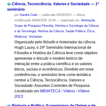
Ciência, Tecnociência, Valores e Sociedade — 1º
seminário
por
Sandra Codo
—
publicado
29/10/2013
—
última
modificação
04/06/2025 13:44
— registrado em:
Abstração
,
Grupo de Pesquisa Filosofia, História e Sociologia da Ciência
e da Tecnologia
,
História da Ciência
,
Saúde Pública
,
Ética
,
Medicina
,
Visitantes
Organizado pelo filósofo e historiador da ciência
Hugh Lacey, o 24º Seminário Internacional de
Filosofia e História da Ciência teve como objetivo
apresentar e discutir o modelo teórico de
interação entre a prática científica e os valores
éticos, sociais e econômicos. Dividido em nove
conferências, o seminário teve como temática
central a Ciência, Tecnociência, Valores e
Sociedade: Assuntos Correntes de Pesquisa.
Localizado em
MIDIATECA
/
Vídeos
/
Vídeos
2013
Biologia e Política: Eugenismos de Ontem e de