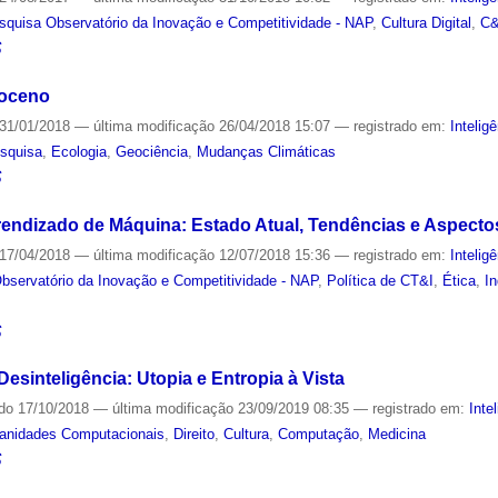
squisa Observatório da Inovação e Competitividade - NAP
,
Cultura Digital
,
C
S
poceno
31/01/2018
—
última modificação
26/04/2018 15:07
— registrado em:
Inteligê
squisa
,
Ecologia
,
Geociência
,
Mudanças Climáticas
S
 Aprendizado de Máquina: Estado Atual, Tendências e Aspecto
17/04/2018
—
última modificação
12/07/2018 15:36
— registrado em:
Inteligê
bservatório da Inovação e Competitividade - NAP
,
Política de CT&I
,
Ética
,
In
S
Desinteligência: Utopia e Entropia à Vista
ado
17/10/2018
—
última modificação
23/09/2019 08:35
— registrado em:
Intel
anidades Computacionais
,
Direito
,
Cultura
,
Computação
,
Medicina
S