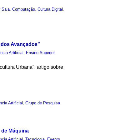
 Sala
,
Computação
,
Cultura Digital
,
studos Avançados”
ncia Artificial
,
Ensino Superior
,
icultura Urbana", artigo sobre
ncia Artificial
,
Grupo de Pesquisa
do de Máquina
ncia Artificial
,
Tecnologia
,
Evento