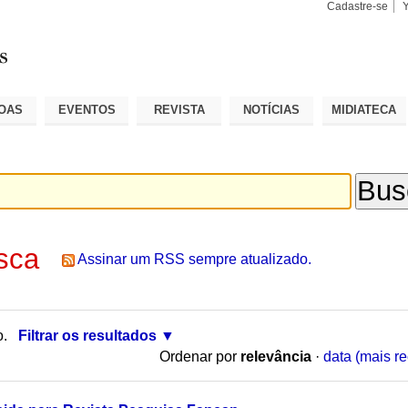
Cadastre-se
Busca
Busca
Avançad
OAS
EVENTOS
REVISTA
NOTÍCIAS
MIDIATECA
sca
Assinar um RSS sempre atualizado.
o.
Filtrar os resultados
Ordenar por
relevância
·
data (mais re