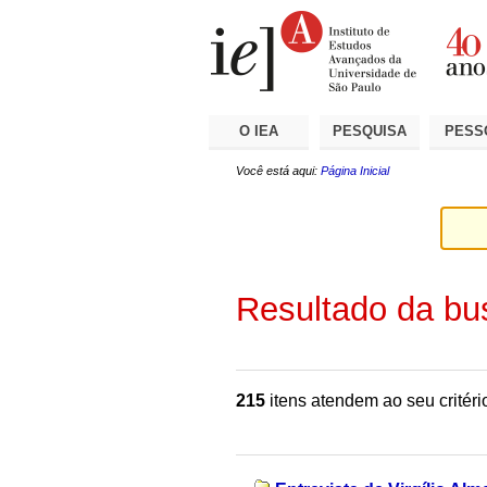
Ir
Ferramentas
Seções
para
Pessoais
o
conteúdo.
|
Ir
para
a
O IEA
PESQUISA
PESS
navegação
Você está aqui:
Página Inicial
Resultado da bu
215
itens atendem ao seu critéri