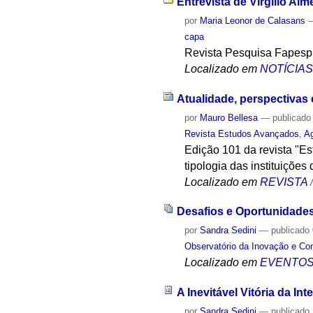
Entrevista de Virgílio Al
por
Maria Leonor de Calasans
capa
Revista Pesquisa Fapesp 
Localizado em
NOTÍCIA
Atualidade, perspectivas 
por
Mauro Bellesa
—
publicado
Revista Estudos Avançados
,
Ag
Edição 101 da revista "Est
tipologia das instituições
Localizado em
REVISTA
Desafios e Oportunidades 
por
Sandra Sedini
—
publicado
Observatório da Inovação e Co
Localizado em
EVENTO
A Inevitável Vitória da I
por
Sandra Sedini
—
publicado