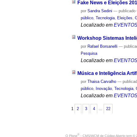
Fake News e Eleições 20
por
Sandra Sedini
—
publicado
público
,
Tecnologia
,
Eleições
,
G
Localizado em
EVENTO
Workshop Sistemas Intel
por
Rafael Borsanelli
—
public
Pesquisa
Localizado em
EVENTO
Música e Inteligência Artif
por
Thaisa Carvalho
—
publica
público
,
Inovação
,
Tecnologia
,
Localizado em
EVENTO
1
2
3
4
…
22
®
O
Plone
- CMS/WCM de Código Aberto
tem
©
2