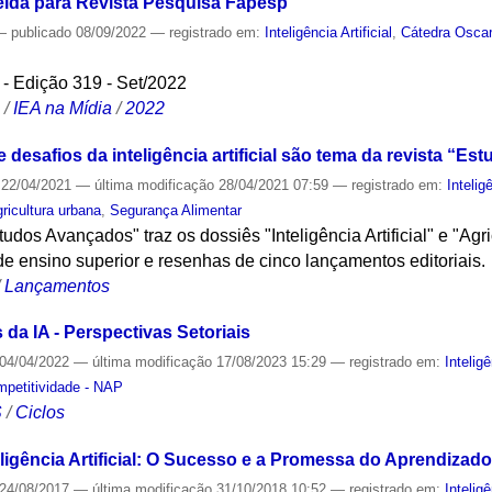
meida para Revista Pesquisa Fapesp
—
publicado
08/09/2022
— registrado em:
Inteligência Artificial
,
Cátedra Oscar
- Edição 319 - Set/2022
S
/
IEA na Mídia
/
2022
e desafios da inteligência artificial são tema da revista “E
22/04/2021
—
última modificação
28/04/2021 07:59
— registrado em:
Inteligê
ricultura urbana
,
Segurança Alimentar
udos Avançados" traz os dossiês "Inteligência Artificial" e "Agr
 de ensino superior e resenhas de cinco lançamentos editoriais.
/
Lançamentos
da IA - Perspectivas Setoriais
04/04/2022
—
última modificação
17/08/2023 15:29
— registrado em:
Inteligê
mpetitividade - NAP
S
/
Ciclos
nteligência Artificial: O Sucesso e a Promessa do Aprendiza
24/08/2017
—
última modificação
31/10/2018 10:52
— registrado em:
Inteligê