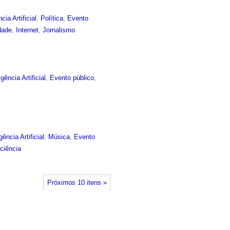
ncia Artificial
,
Política
,
Evento
dade
,
Internet
,
Jornalismo
igência Artificial
,
Evento público
,
igência Artificial
,
Música
,
Evento
ciência
Próximos 10 itens »