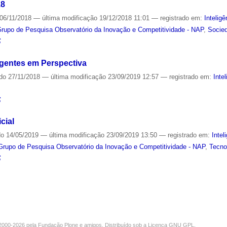
18
06/11/2018
—
última modificação
19/12/2018 11:01
— registrado em:
Inteligê
rupo de Pesquisa Observatório da Inovação e Competitividade - NAP
,
Socie
S
igentes em Perspectiva
ado
27/11/2018
—
última modificação
23/09/2019 12:57
— registrado em:
Intel
S
icial
do
14/05/2019
—
última modificação
23/09/2019 13:50
— registrado em:
Intel
Grupo de Pesquisa Observatório da Inovação e Competitividade - NAP
,
Tecno
S
000-2026 pela
Fundação Plone
e amigos. Distribuído sob a
Licença GNU GPL
.