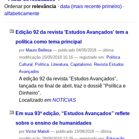
Ordenar por
relevância
·
data (mais recente primeiro)
·
alfabeticamente
Edição 92 da revista 'Estudos Avançados' tem a
política como tema principal
por
Mauro Bellesa
—
publicado
04/05/2018
—
última
modificação
15/05/2018 16:16
— registrado em:
Política
Cultural
,
Política
,
Literatura
,
Capitalismo
,
Revista Estudos
Avançados
A edição 92 da revista "Estudos Avançados",
lançada no final de abril, traz o dossiê "Política e
Dinheiro".
Localizado em
NOTÍCIAS
Em sua 93ª edição, “Estudos Avançados” reflete
sobre o ensino de humanidades
por
Victor Matioli
—
publicado
13/08/2018
—
última
modificação
28/08/2018 13:29
— registrado em:
Educação
,