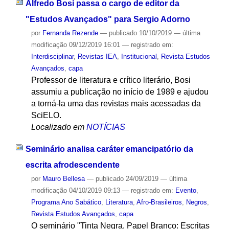
Alfredo Bosi passa o cargo de editor da
"Estudos Avançados" para Sergio Adorno
por
Fernanda Rezende
—
publicado
10/10/2019
—
última
modificação
09/12/2019 16:01
— registrado em:
Interdisciplinar
,
Revistas IEA
,
Institucional
,
Revista Estudos
Avançados
,
capa
Professor de literatura e crítico literário, Bosi
assumiu a publicação no início de 1989 e ajudou
a torná-la uma das revistas mais acessadas da
SciELO.
Localizado em
NOTÍCIAS
Seminário analisa caráter emancipatório da
escrita afrodescendente
por
Mauro Bellesa
—
publicado
24/09/2019
—
última
modificação
04/10/2019 09:13
— registrado em:
Evento
,
Programa Ano Sabático
,
Literatura
,
Afro-Brasileiros
,
Negros
,
Revista Estudos Avançados
,
capa
O seminário "Tinta Negra, Papel Branco: Escritas