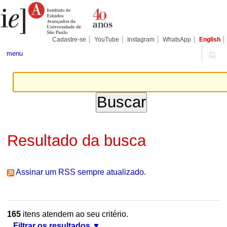
Ir
Ferramentas
Seções
para
Pessoais
o
conteúdo.
|
Cadastre-se
YouTube
Instagram
WhatsApp
English
Ir
para
menu
a
navegação
Resultado da busca
Assinar um RSS sempre atualizado.
165
itens atendem ao seu critério.
Filtrar os resultados