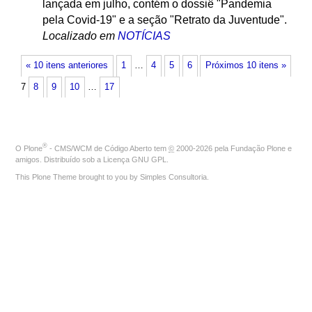
lançada em julho, contém o dossiê "Pandemia
pela Covid-19" e a seção "Retrato da Juventude".
Localizado em
NOTÍCIAS
« 10 itens anteriores
1
…
4
5
6
Próximos 10 itens »
7
8
9
10
…
17
®
O
Plone
- CMS/WCM de Código Aberto
tem
©
2000-2026 pela
Fundação Plone
e
amigos. Distribuído sob a
Licença GNU GPL
.
This Plone Theme brought to you by
Simples Consultoria
.