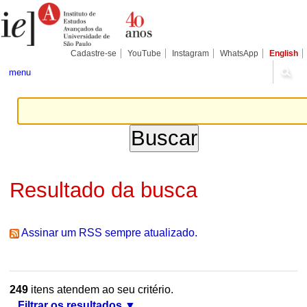
Ir
Ferramentas
Seções
para
Pessoais
o
conteúdo.
|
Cadastre-se
YouTube
Instagram
WhatsApp
English
Ir
para
menu
a
navegação
Resultado da busca
Assinar um RSS sempre atualizado.
249
itens atendem ao seu critério.
Filtrar os resultados