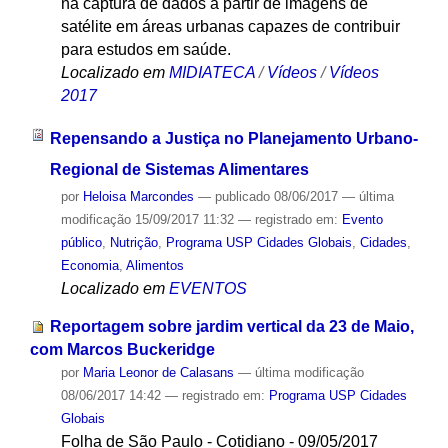
na captura de dados a partir de imagens de
satélite em áreas urbanas capazes de contribuir
para estudos em saúde.
Localizado em
MIDIATECA
/
Vídeos
/
Vídeos
2017
Repensando a Justiça no Planejamento Urbano-
Regional de Sistemas Alimentares
por
Heloisa Marcondes
—
publicado
08/06/2017
—
última
modificação
15/09/2017 11:32
— registrado em:
Evento
público
,
Nutrição
,
Programa USP Cidades Globais
,
Cidades
,
Economia
,
Alimentos
Localizado em
EVENTOS
Reportagem sobre jardim vertical da 23 de Maio,
com Marcos Buckeridge
por
Maria Leonor de Calasans
—
última modificação
08/06/2017 14:42
— registrado em:
Programa USP Cidades
Globais
Folha de São Paulo - Cotidiano - 09/05/2017