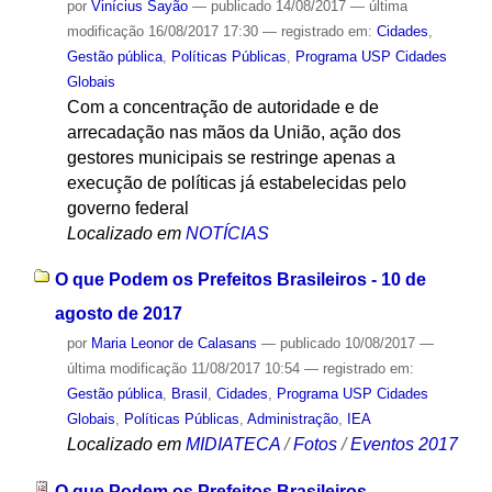
por
Vinícius Sayão
—
publicado
14/08/2017
—
última
modificação
16/08/2017 17:30
— registrado em:
Cidades
,
Gestão pública
,
Políticas Públicas
,
Programa USP Cidades
Globais
Com a concentração de autoridade e de
arrecadação nas mãos da União, ação dos
gestores municipais se restringe apenas a
execução de políticas já estabelecidas pelo
governo federal
Localizado em
NOTÍCIAS
O que Podem os Prefeitos Brasileiros - 10 de
agosto de 2017
por
Maria Leonor de Calasans
—
publicado
10/08/2017
—
última modificação
11/08/2017 10:54
— registrado em:
Gestão pública
,
Brasil
,
Cidades
,
Programa USP Cidades
Globais
,
Políticas Públicas
,
Administração
,
IEA
Localizado em
MIDIATECA
/
Fotos
/
Eventos 2017
O que Podem os Prefeitos Brasileiros