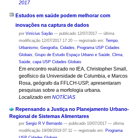
2017
Estudos em saúde podem melhorar com
inovações na captura de dados
por
Vinícius Sayão
—
publicado
12/07/2017
—
última
modificação
12/07/2017 17:20
— registrado em:
Tempo
,
Urbanismo
,
Geografia
,
Cidades
,
Programa USP Cidades
Globais
,
Grupo de Estudo Espaço Urbano e Saúde
,
Clima
,
Saúde
,
capa USP Cidades Globais
Em encontro realizado no IEA, Christopher Small,
geofísico da Universidade de Columbia, e Marcos
Rosa, geógrafo da FFLCH-USP, apresentaram
pesquisas sobre a morfologia urbana.
Localizado em
NOTÍCIAS
Repensando a Justiça no Planejamento Urbano-
Regional de Sistemas Alimentares
por
Sergio R V Bernardo
—
publicado
10/07/2017
—
última
modificação
19/09/2019 07:11
— registrado em:
Programa
USP Cidades Globais