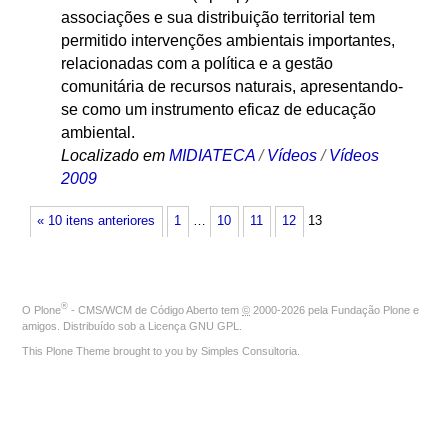
associações e sua distribuição territorial tem
permitido intervenções ambientais importantes,
relacionadas com a política e a gestão
comunitária de recursos naturais, apresentando-
se como um instrumento eficaz de educação
ambiental.
Localizado em
MIDIATECA
/
Vídeos
/
Vídeos
2009
« 10 itens anteriores
1
…
10
11
12
13
®
O
Plone
- CMS/WCM de Código Aberto
tem
©
2000-2026 pela
Fundação Plone
e
amigos. Distribuído sob a
Licença GNU GPL
.
This Plone Theme brought to you by
Simples Consultoria
.