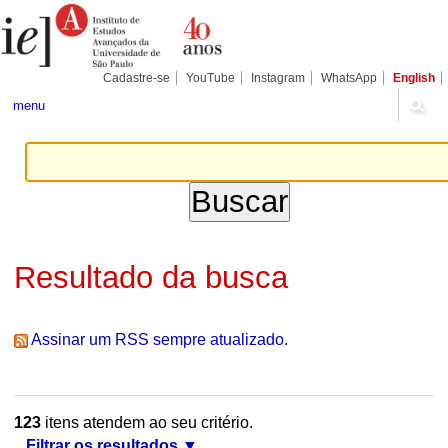
Ir
Ferramentas
Seções
para
Pessoais
o
conteúdo.
|
Cadastre-se
YouTube
Instagram
WhatsApp
English
Ir
para
menu
a
navegação
Resultado da busca
Assinar um RSS sempre atualizado.
123
itens atendem ao seu critério.
Filtrar os resultados