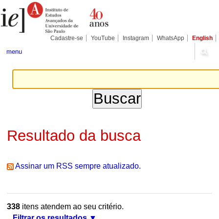
Ir
Ferramentas
Seções
para
Pessoais
o
conteúdo.
|
Cadastre-se
YouTube
Instagram
WhatsApp
English
Ir
para
menu
a
navegação
Resultado da busca
Assinar um RSS sempre atualizado.
338
itens atendem ao seu critério.
Filtrar os resultados