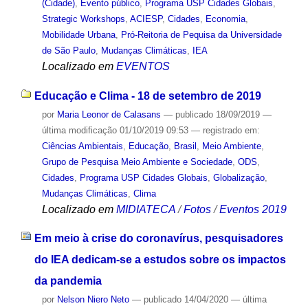
(Cidade)
,
Evento público
,
Programa USP Cidades Globais
,
Strategic Workshops
,
ACIESP
,
Cidades
,
Economia
,
Mobilidade Urbana
,
Pró-Reitoria de Pequisa da Universidade
de São Paulo
,
Mudanças Climáticas
,
IEA
Localizado em
EVENTOS
Educação e Clima - 18 de setembro de 2019
por
Maria Leonor de Calasans
—
publicado
18/09/2019
—
última modificação
01/10/2019 09:53
— registrado em:
Ciências Ambientais
,
Educação
,
Brasil
,
Meio Ambiente
,
Grupo de Pesquisa Meio Ambiente e Sociedade
,
ODS
,
Cidades
,
Programa USP Cidades Globais
,
Globalização
,
Mudanças Climáticas
,
Clima
Localizado em
MIDIATECA
/
Fotos
/
Eventos 2019
Em meio à crise do coronavírus, pesquisadores
do IEA dedicam-se a estudos sobre os impactos
da pandemia
por
Nelson Niero Neto
—
publicado
14/04/2020
—
última