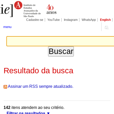
Ir
Ferramentas
Seções
para
Pessoais
o
conteúdo.
|
Cadastre-se
YouTube
Instagram
WhatsApp
English
Ir
para
menu
a
navegação
Resultado da busca
Assinar um RSS sempre atualizado.
142
itens atendem ao seu critério.
Filtrar os resultados