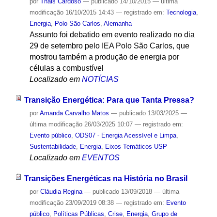
por
Thais Cardoso
—
publicado
14/10/2015
—
última
modificação
16/10/2015 14:43
— registrado em:
Tecnologia
,
Energia
,
Polo São Carlos
,
Alemanha
Assunto foi debatido em evento realizado no dia
29 de setembro pelo IEA Polo São Carlos, que
mostrou também a produção de energia por
células a combustível
Localizado em
NOTÍCIAS
Transição Energética: Para que Tanta Pressa?
por
Amanda Carvalho Matos
—
publicado
13/03/2025
—
última modificação
26/03/2025 10:07
— registrado em:
Evento público
,
ODS07 - Energia Acessível e Limpa
,
Sustentabilidade
,
Energia
,
Eixos Temáticos USP
Localizado em
EVENTOS
Transições Energéticas na História no Brasil
por
Cláudia Regina
—
publicado
13/09/2018
—
última
modificação
23/09/2019 08:38
— registrado em:
Evento
público
,
Políticas Públicas
,
Crise
,
Energia
,
Grupo de