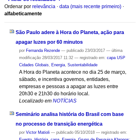
Ordenar por
relevância
·
data (mais recente primeiro)
·
alfabeticamente
São Paulo adere à Hora do Planeta, ação para
apagar luzes por 60 minutos
por
Fernanda Rezende
—
publicado
23/03/2017
—
última
modificação
28/03/2017 11:32
— registrado em:
capa USP
Cidades Globais
,
Energia
,
Sustentabilidade
A Hora do Planeta acontece no dia 25 de março,
sábado, e incentiva governos, entidades,
empresas e pessoas a apagar as luzes entre
20h30 e 21h30 do horário local.
Localizado em
NOTÍCIAS
Seminário analisa história do Brasil com base
no processo de transição energética
por
Victor Matioli
—
publicado
05/10/2018
— registrado em:
Evento
,
História
,
capa
,
Energia
,
Grupo de Pesquisa Khronos: