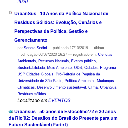
2020
UrbanSus - 10 Anos da Política Nacional de
Resíduos Sólidos: Evolução, Cenários e
Perspectivas da Política, Gestão e
Gerenciamento
por
Sandra Sedini
—
publicado
17/10/2019
—
última
modificação
03/07/2020 16:27
— registrado em:
Ciências
Ambientais
,
Recursos Naturais
,
Evento público
,
Sustentabilidade
,
Meio Ambiente
,
ODS
,
Cidades
,
Programa
USP Cidades Globais
,
Pró-Reitoria de Pequisa da
Universidade de São Paulo
,
Política Ambiental
,
Mudanças
Climáticas
,
Desenvolvimento sustentável
,
Clima
,
UrbanSus
,
Resíduos sólidos
Localizado em
EVENTOS
Urbansus - 50 anos de Estocolmo’72 e 30 anos
da Rio’92: Desafios do Brasil do Presente para um
Futuro Sustentável (Parte l)