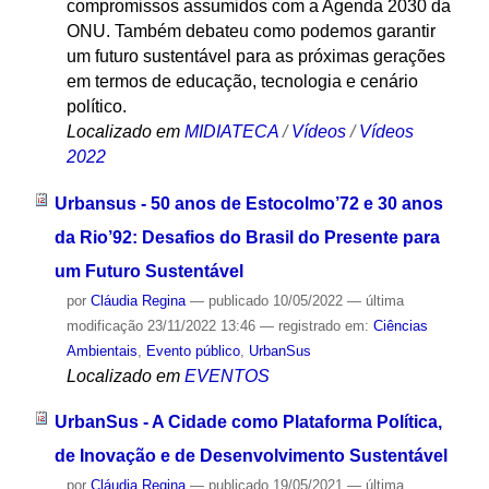
compromissos assumidos com a Agenda 2030 da
ONU. Também debateu como podemos garantir
um futuro sustentável para as próximas gerações
em termos de educação, tecnologia e cenário
político.
Localizado em
MIDIATECA
/
Vídeos
/
Vídeos
2022
Urbansus - 50 anos de Estocolmo’72 e 30 anos
da Rio’92: Desafios do Brasil do Presente para
um Futuro Sustentável
por
Cláudia Regina
—
publicado
10/05/2022
—
última
modificação
23/11/2022 13:46
— registrado em:
Ciências
Ambientais
,
Evento público
,
UrbanSus
Localizado em
EVENTOS
UrbanSus - A Cidade como Plataforma Política,
de Inovação e de Desenvolvimento Sustentável
por
Cláudia Regina
—
publicado
19/05/2021
—
última