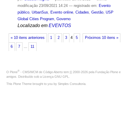
modificação
23/09/2021 14:24
— registrado em:
Evento
público
,
UrbanSus
,
Evento online
,
Cidades
,
Gestão
,
USP
Global Cities Program
,
Governo
Localizado em
EVENTOS
« 10 itens anteriores
1
2
3
4
5
Próximos 10 itens »
6
7
…
11
®
O
Plone
- CMS/WCM de Código Aberto
tem
©
2000-2026 pela
Fundação Plone
e
amigos. Distribuído sob a
Licença GNU GPL
.
This Plone Theme brought to you by
Simples Consultoria
.