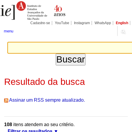
Ir
Ferramentas
Seções
para
Pessoais
o
conteúdo.
|
Cadastre-se
YouTube
Instagram
WhatsApp
English
Ir
para
menu
a
navegação
Resultado da busca
Assinar um RSS sempre atualizado.
108
itens atendem ao seu critério.
Filtrar os resultados