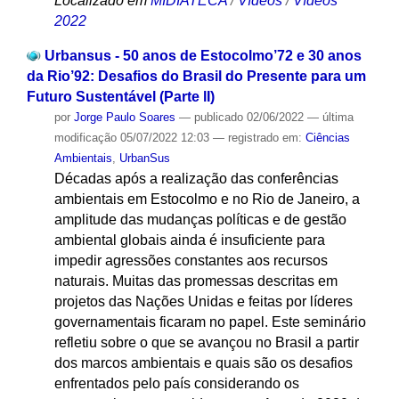
Localizado em
MIDIATECA
/
Vídeos
/
Vídeos
2022
Urbansus - 50 anos de Estocolmo’72 e 30 anos
da Rio’92: Desafios do Brasil do Presente para um
Futuro Sustentável (Parte lI)
por
Jorge Paulo Soares
—
publicado
02/06/2022
—
última
modificação
05/07/2022 12:03
— registrado em:
Ciências
Ambientais
,
UrbanSus
Décadas após a realização das conferências
ambientais em Estocolmo e no Rio de Janeiro, a
amplitude das mudanças políticas e de gestão
ambiental globais ainda é insuficiente para
impedir agressões constantes aos recursos
naturais. Muitas das promessas descritas em
projetos das Nações Unidas e feitas por líderes
governamentais ficaram no papel. Este seminário
refletiu sobre o que se avançou no Brasil a partir
dos marcos ambientais e quais são os desafios
enfrentados pelo país considerando os