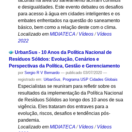
lacunas na área do saneamento acirram conflitos
e desigualdades. Este evento debateu os desafios
para acesso à água em cidades inteligentes e os
embates enfrentados na questão do saneamento
básico, bem como a relação deste com o clima.
Localizado em
MIDIATECA
/
Vídeos
/
Vídeos
2022
UrbanSus - 10 Anos da Política Nacional de
Resíduos Sólidos: Evolução, Cenários e
Perspectivas da Política, Gestão e Gerenciamento
por
Sergio R V Bernardo
—
publicado
03/07/2020
—
registrado em:
UrbanSus
,
Programa USP Cidades Globais
Especialistas se reuniram para refletir sobre os
resultados da implementação da Política Nacional
de Resíduos Sólidos ao longo dos 10 anos de sua
vigência. Eles trataram dos entraves para a
evolução, riscos, desafios e tendências pós-
pandemia.
Localizado em
MIDIATECA
/
Vídeos
/
Vídeos