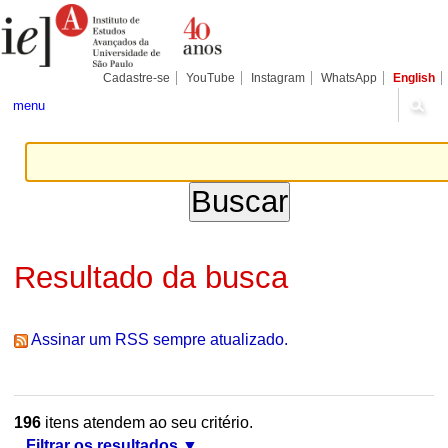
Ir
Ferramentas
Seções
para
Pessoais
o
conteúdo.
|
Cadastre-se
YouTube
Instagram
WhatsApp
English
Ir
para
menu
a
navegação
Resultado da busca
Assinar um RSS sempre atualizado.
196
itens atendem ao seu critério.
Filtrar os resultados