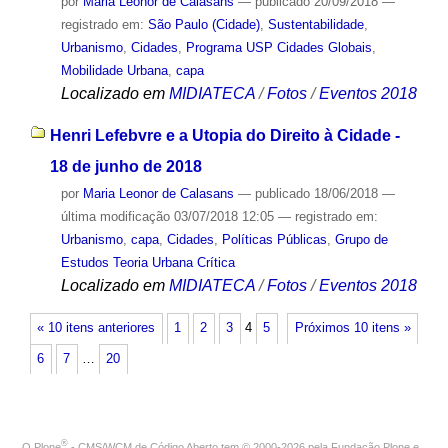
por
Maria Leonor de Calasans
—
publicado
20/09/2018
—
registrado em:
São Paulo (Cidade)
,
Sustentabilidade
,
Urbanismo
,
Cidades
,
Programa USP Cidades Globais
,
Mobilidade Urbana
,
capa
Localizado em
MIDIATECA
/
Fotos
/
Eventos 2018
Henri Lefebvre e a Utopia do Direito à Cidade -
18 de junho de 2018
por
Maria Leonor de Calasans
—
publicado
18/06/2018
—
última modificação
03/07/2018 12:05
— registrado em:
Urbanismo
,
capa
,
Cidades
,
Políticas Públicas
,
Grupo de
Estudos Teoria Urbana Crítica
Localizado em
MIDIATECA
/
Fotos
/
Eventos 2018
« 10 itens anteriores
1
2
3
4
5
Próximos 10 itens »
6
7
…
20
®
O
Plone
- CMS/WCM de Código Aberto
tem
©
2000-2026 pela
Fundação Plone
e