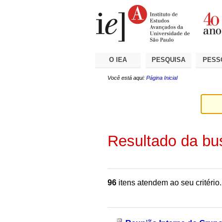
Ir
Ferramentas
Seções
para
Pessoais
o
conteúdo.
|
Ir
para
a
O IEA
PESQUISA
PESS
navegação
Você está aqui:
Página Inicial
Resultado da bu
96
itens atendem ao seu critério.