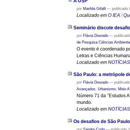
A USP
por
Marilda Gifalli
—
publicado
Localizado em
O IEA
/
Qu
Seminário discute desafi
por
Flávia Dourado
—
publicad
de Pesquisa Ciências Ambienta
O evento é coordenado po
Letras e Ciências Human
Localizado em
NOTÍCIA
São Paulo: a metrópole 
por
Flávia Dourado
—
publicad
Avançados
,
Urbanismo
,
Meio A
Número 71 da "Estudos Av
mundo.
Localizado em
NOTÍCIA
Os desafios de São Paulo
por
Sandra Codo
—
publicado
1