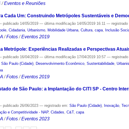
S
/
Eventos e Reuniões
a Cada Um: Construindo Metrópoles Sustentáveis e Democr
—
publicado
14/05/2019
—
última modificação
14/05/2019 16:11
— registrad
pole
,
Cidadania
,
Urbanismo
,
Mobilidade Urbana
,
Cultura
,
capa
,
Inclusão Soci
CA
/
Fotos
/
Eventos 2019
 Metrópole: Experiências Realizadas e Perspectivas Atuais 
—
publicado
16/04/2019
—
última modificação
17/04/2019 10:57
— registrad
,
São Paulo (Cidade)
,
Desenvolvimento Econômico
,
Sustentabilidade
,
Urbani
pa
CA
/
Fotos
/
Eventos 2019
stado de São Paulo: a Implantação do CITI SP - Centro Inte
—
publicado
26/06/2023
— registrado em:
São Paulo (Cidade)
,
Inovação
,
Tecn
ação e Competitividade - NAP
,
Cidades
,
C&T
,
capa
CA
/
Fotos
/
Eventos 2023