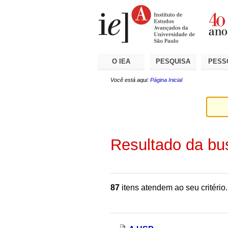
Ir
Ferramentas
Seções
para
Pessoais
o
conteúdo.
|
Ir
para
a
O IEA
PESQUISA
PESS
navegação
Você está aqui:
Página Inicial
Resultado da bu
87
itens atendem ao seu critério.