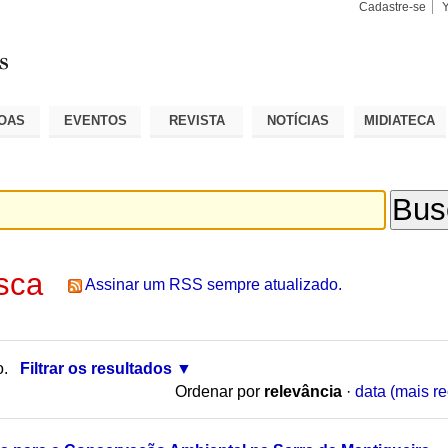
Cadastre-se
Busca
Busca
Avançad
OAS
EVENTOS
REVISTA
NOTÍCIAS
MIDIATECA
sca
Assinar um RSS sempre atualizado.
o.
Filtrar os resultados
Ordenar por
relevância
·
data (mais re