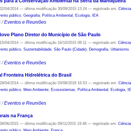
os para a Conservação Ambiental na Serra da Mantiqueira
02/04/2014
—
última modificação
30/09/2015 13:24
— registrado em:
Ciênci
ento público
,
Geografia
,
Política Ambiental
,
Ecologia
,
IEA
S
/
Eventos e Reuniões
ovo Plano Diretor do Município de São Paulo
15/04/2014
—
última modificação
16/10/2015 08:11
— registrado em:
Ciência
ento público
,
Sustentabilidade
,
São Paulo (Cidade)
,
Demografia
,
Urbanismo
S
/
Eventos e Reuniões
 Fronteira Hidrelétrica do Brasil
28/04/2014
—
última modificação
03/08/2018 16:53
— registrado em:
Ciênci
ento público
,
Meio Ambiente
,
Ecossistemas
,
Política Ambiental
,
Ecologia
,
I
S
/
Eventos e Reuniões
rais na França
08/06/2015
—
última modificação
09/11/2015 19:48
— registrado em:
Ciência
ento público
,
Meio Ambiente
,
França