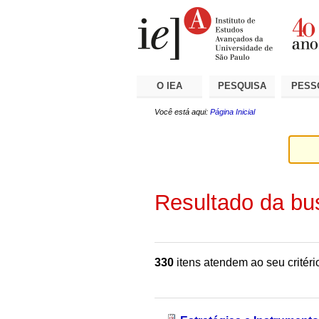
Ir
Ferramentas
Seções
para
Pessoais
o
conteúdo.
|
Ir
para
a
O IEA
PESQUISA
PESS
navegação
Você está aqui:
Página Inicial
Resultado da bu
330
itens atendem ao seu critéri