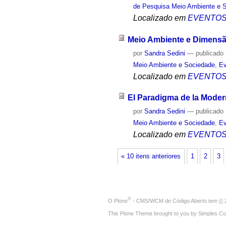
de Pesquisa Meio Ambiente e 
Localizado em
EVENTO
Meio Ambiente e Dimensã
por
Sandra Sedini
—
publicado
Meio Ambiente e Sociedade
,
Ev
Localizado em
EVENTO
El Paradigma de la Moder
por
Sandra Sedini
—
publicado
Meio Ambiente e Sociedade
,
Ev
Localizado em
EVENTO
« 10 itens anteriores
1
2
3
®
O
Plone
- CMS/WCM de Código Aberto
tem
©
2
This Plone Theme brought to you by
Simples Co