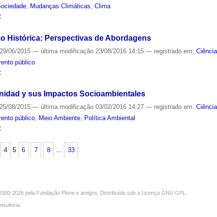
Sociedade
,
Mudanças Climáticas
,
Clima
S
o Histórica: Perspectivas de Abordagens
29/06/2015
—
última modificação
23/08/2016 14:15
— registrado em:
Ciênci
ento público
S
nidad y sus Impactos Socioambientales
25/08/2015
—
última modificação
03/02/2016 14:27
— registrado em:
Ciênci
ento público
,
Meio Ambiente
,
Política Ambiental
S
4
5
6
7
8
…
33
000-2026 pela
Fundação Plone
e amigos. Distribuído sob a
Licença GNU GPL
.
nsultoria
.