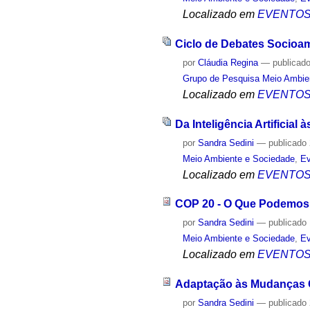
Localizado em
EVENTO
Ciclo de Debates Socioa
por
Cláudia Regina
—
publicad
Grupo de Pesquisa Meio Ambie
Localizado em
EVENTO
Da Inteligência Artificial 
por
Sandra Sedini
—
publicado
Meio Ambiente e Sociedade
,
Ev
Localizado em
EVENTO
COP 20 - O Que Podemos
por
Sandra Sedini
—
publicado
Meio Ambiente e Sociedade
,
Ev
Localizado em
EVENTO
Adaptação às Mudanças C
por
Sandra Sedini
—
publicado