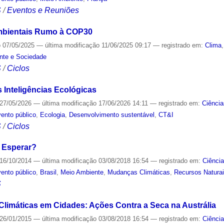
S
/
Eventos e Reuniões
mbientais Rumo à COP30
o
07/05/2025
—
última modificação
11/06/2025 09:17
— registrado em:
Clima
nte e Sociedade
S
/
Ciclos
às Inteligências Ecológicas
27/05/2026
—
última modificação
17/06/2026 14:11
— registrado em:
Ciência
ento público
,
Ecologia
,
Desenvolvimento sustentável
,
CT&I
S
/
Ciclos
 Esperar?
16/10/2014
—
última modificação
03/08/2018 16:54
— registrado em:
Ciênci
ento público
,
Brasil
,
Meio Ambiente
,
Mudanças Climáticas
,
Recursos Natura
S
limáticas em Cidades: Ações Contra a Seca na Austrália
26/01/2015
—
última modificação
03/08/2018 16:54
— registrado em:
Ciênci