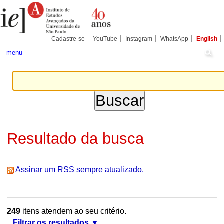
Ir
Ferramentas
Seções
para
Pessoais
o
conteúdo.
|
Cadastre-se
YouTube
Instagram
WhatsApp
English
Ir
para
menu
a
navegação
Resultado da busca
Assinar um RSS sempre atualizado.
249
itens atendem ao seu critério.
Filtrar os resultados