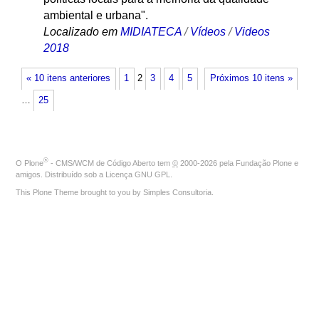
ambiental e urbana".
Localizado em
MIDIATECA
/
Vídeos
/
Videos
2018
« 10 itens anteriores
1
2
3
4
5
Próximos 10 itens »
…
25
®
O
Plone
- CMS/WCM de Código Aberto
tem
©
2000-2026 pela
Fundação Plone
e
amigos. Distribuído sob a
Licença GNU GPL
.
This Plone Theme brought to you by
Simples Consultoria
.