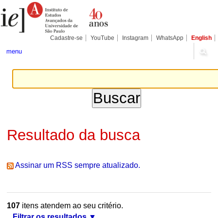
Ir
Ferramentas
Seções
para
Pessoais
o
conteúdo.
|
Cadastre-se
YouTube
Instagram
WhatsApp
English
Ir
para
menu
a
navegação
Resultado da busca
Assinar um RSS sempre atualizado.
107
itens atendem ao seu critério.
Filtrar os resultados