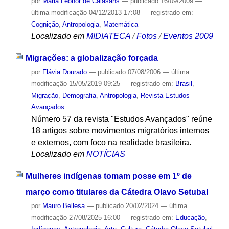
por
Maria Leonor de Calasans
—
publicado
16/09/2009
—
última modificação
04/12/2013 17:08
— registrado em:
Cognição
,
Antropologia
,
Matemática
Localizado em
MIDIATECA
/
Fotos
/
Eventos 2009
Migrações: a globalização forçada
por
Flávia Dourado
—
publicado
07/08/2006
—
última
modificação
15/05/2019 09:25
— registrado em:
Brasil
,
Migração
,
Demografia
,
Antropologia
,
Revista Estudos
Avançados
Número 57 da revista "Estudos Avançados" reúne
18 artigos sobre movimentos migratórios internos
e externos, com foco na realidade brasileira.
Localizado em
NOTÍCIAS
Mulheres indígenas tomam posse em 1º de
março como titulares da Cátedra Olavo Setubal
por
Mauro Bellesa
—
publicado
20/02/2024
—
última
modificação
27/08/2025 16:00
— registrado em:
Educação
,