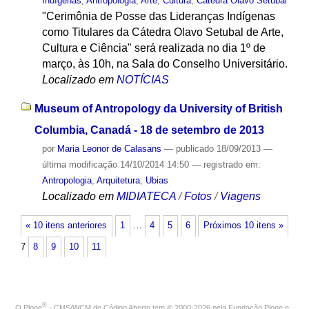
Indígenas
,
Antropologia
,
Arte
,
Cultura
,
Cátedra Olavo Setubal
"Cerimônia de Posse das Lideranças Indígenas
como Titulares da Cátedra Olavo Setubal de Arte,
Cultura e Ciência" será realizada no dia 1º de
março, às 10h, na Sala do Conselho Universitário.
Localizado em
NOTÍCIAS
Museum of Antropology da University of British
Columbia, Canadá - 18 de setembro de 2013
por
Maria Leonor de Calasans
—
publicado
18/09/2013
—
última modificação
14/10/2014 14:50
— registrado em:
Antropologia
,
Arquitetura
,
Ubias
Localizado em
MIDIATECA
/
Fotos
/
Viagens
« 10 itens anteriores
1
…
4
5
6
Próximos 10 itens »
7
8
9
10
11
®
O
Plone
- CMS/WCM de Código Aberto
tem
©
2000-2026 pela
Fundação Plone
e