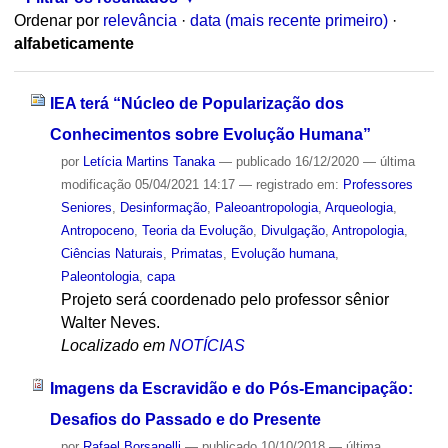
Ordenar por
relevância
·
data (mais recente primeiro)
·
alfabeticamente
IEA terá “Núcleo de Popularização dos
Conhecimentos sobre Evolução Humana”
por
Letícia Martins Tanaka
—
publicado
16/12/2020
—
última
modificação
05/04/2021 14:17
— registrado em:
Professores
Seniores
,
Desinformação
,
Paleoantropologia
,
Arqueologia
,
Antropoceno
,
Teoria da Evolução
,
Divulgação
,
Antropologia
,
Ciências Naturais
,
Primatas
,
Evolução humana
,
Paleontologia
,
capa
Projeto será coordenado pelo professor sênior
Walter Neves.
Localizado em
NOTÍCIAS
Imagens da Escravidão e do Pós-Emancipação:
Desafios do Passado e do Presente
por
Rafael Borsanelli
—
publicado
10/10/2018
—
última