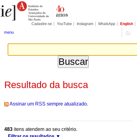
Ir
Ferramentas
Seções
para
Pessoais
o
conteúdo.
|
Cadastre-se
YouTube
Instagram
WhatsApp
English
Ir
para
menu
a
navegação
Resultado da busca
Assinar um RSS sempre atualizado.
483
itens atendem ao seu critério.
Filtrar os resultados