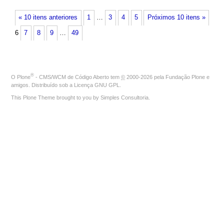
« 10 itens anteriores
1
…
3
4
5
Próximos 10 itens »
6
7
8
9
…
49
®
O
Plone
- CMS/WCM de Código Aberto
tem
©
2000-2026 pela
Fundação Plone
e
amigos. Distribuído sob a
Licença GNU GPL
.
This Plone Theme brought to you by
Simples Consultoria
.