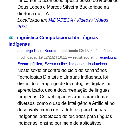
lançamento aconteceu após a posse de Roseli de
Deus Lopes e Marcos Silveira Buckeridge na
diretoria do IEA.
Localizado em
MIDIATECA
/
Vídeos
/
Vídeos
2024
Linguística Computacional de Línguas
Indígenas
por
Jorge Paulo Soares
—
publicado
03/12/2024
—
última
modificação
19/12/2024 10:22
— registrado em:
Tecnologia
,
Evento público
,
Evento online
,
Indígenas
,
Institucional
Neste sexto encontro do ciclo de seminários
Tecnologias Digitais e Línguas Indígenas, foi
discutido o emprego de tecnologias digitais no
aprendizado, uso e documentação de línguas
indígenas. Os participantes abordaram temas
diversos, como o uso de Inteligência Artificial no
desenvolvimento de tradutores para línguas
indígenas, adaptação de teclados para línguas
indígenas, ensino por meio de aplicativos,