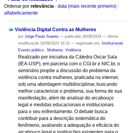
Ordenar por
relevância
·
data (mais recente primeiro)
·
alfabeticamente
Violência Digital Contra as Mulheres
por
Jorge Paulo Soares
—
publicado
26/08/2024
—
última
modificação
16/09/2024 16:31
— registrado em:
Institucional
,
Evento público
,
Mulheres
,
Violência
Realizado por iniciativa da Cátedra Oscar Sala
(IEA-USP), em parceria com o CGI.br e NIC.br, o
seminário propõe a discussão do problema da
violência contra mulheres, praticada na internet,
sob uma abordagem multidisciplinar, buscando
melhor caracterizar o problema, sua forma de sua
manifestação, além de analisar do arcabouço
legal e medidas educacionais e institucionais
para o seu enfrentamento. O debate busca
contribuir para a descrição sistemática do
fenômeno, avaliando a adequação e eficácia do
arcabouço legal e instituições existentes para o