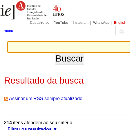
Ir
Ferramentas
Seções
para
Pessoais
o
conteúdo.
|
Cadastre-se
YouTube
Instagram
WhatsApp
English
Ir
para
menu
a
navegação
Resultado da busca
Assinar um RSS sempre atualizado.
214
itens atendem ao seu critério.
Filtrar os resultados