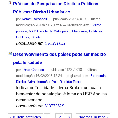
Práticas de Pesquisa em Direito e Políticas
Públicas: Direito Urbanístico
por
Rafael Borsanelli
—
publicado
26/09/2019
—
última
modificação
26/09/2019 17:56
— registrado em:
Evento
público
,
NAP Escola da Metrópole
,
Urbanismo
,
Políticas
Públicas
,
Direito
Localizado em
EVENTOS
Desenvolvimento dos países pode ser medido
pela felicidade
por
Thais Cardoso
—
publicado
16/02/2018
—
última
modificação
16/02/2018 12:24
— registrado em:
Economia
,
Direito
,
Administração
,
Polo Ribeirão Preto
Indicador Felicidade Interna Bruta, que avalia
bem-estar da população, é tema do USP Analisa
desta semana
Localizado em
NOTÍCIAS
« 10 itens anteriores
1
…
12
13
Próximos 10 itens »