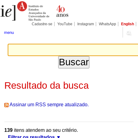
Ir
Ferramentas
Seções
para
Pessoais
o
conteúdo.
|
Cadastre-se
YouTube
Instagram
WhatsApp
English
Ir
para
menu
a
navegação
Resultado da busca
Assinar um RSS sempre atualizado.
139
itens atendem ao seu critério.
Filtrar os resultados