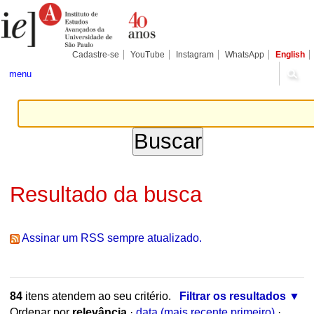
Ir
Ferramentas
Seções
para
Pessoais
o
conteúdo.
|
Cadastre-se
YouTube
Instagram
WhatsApp
English
Ir
para
menu
a
navegação
Resultado da busca
Assinar um RSS sempre atualizado.
84
itens atendem ao seu critério.
Filtrar os resultados
Ordenar por
relevância
·
data (mais recente primeiro)
·