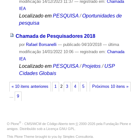
modificação
14/12/2023 11:37
— registrado em:
Chamada
IEA
Localizado em
PESQUISA
/
Oportunidades de
pesquisa
Chamada de Pesquisadores 2018
por
Rafael Borsanelli
—
publicado
04/10/2018
—
última
modificação
14/01/2022 10:06
— registrado em:
Chamada
IEA
Localizado em
PESQUISA
/
Projetos
/
USP
Cidades Globais
« 10 itens anteriores
1
2
3
4
5
Próximos 10 itens »
…
9
®
O
Plone
- CMS/WCM de Código Aberto
tem
©
2000-2026 pela
Fundação Plone
e
amigos. Distribuído sob a
Licença GNU GPL
.
This Plone Theme brought to you by
Simples Consultoria
.