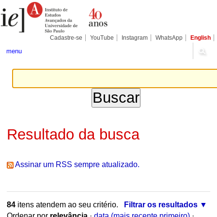
Ir
Ferramentas
Seções
para
Pessoais
o
conteúdo.
|
Cadastre-se
YouTube
Instagram
WhatsApp
English
Ir
para
menu
a
navegação
Resultado da busca
Assinar um RSS sempre atualizado.
84
itens atendem ao seu critério.
Filtrar os resultados
Ordenar por
relevância
·
data (mais recente primeiro)
·