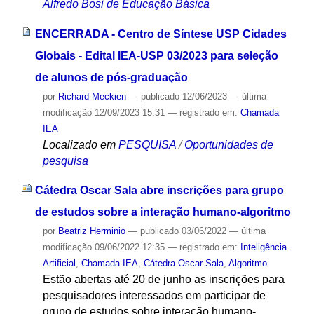
Alfredo Bosi de Educação Básica
ENCERRADA - Centro de Síntese USP Cidades
Globais - Edital IEA-USP 03/2023 para seleção
de alunos de pós-graduação
por
Richard Meckien
—
publicado
12/06/2023
—
última
modificação
12/09/2023 15:31
— registrado em:
Chamada
IEA
Localizado em
PESQUISA
/
Oportunidades de
pesquisa
Cátedra Oscar Sala abre inscrições para grupo
de estudos sobre a interação humano-algoritmo
por
Beatriz Herminio
—
publicado
03/06/2022
—
última
modificação
09/06/2022 12:35
— registrado em:
Inteligência
Artificial
,
Chamada IEA
,
Cátedra Oscar Sala
,
Algoritmo
Estão abertas até 20 de junho as inscrições para
pesquisadores interessados em participar de
grupo de estudos sobre interação humano-