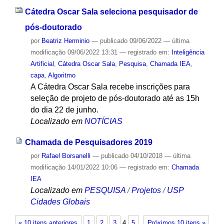
Cátedra Oscar Sala seleciona pesquisador de
pós-doutorado
por
Beatriz Herminio
—
publicado
09/06/2022
—
última
modificação
09/06/2022 13:31
— registrado em:
Inteligência
Artificial
,
Cátedra Oscar Sala
,
Pesquisa
,
Chamada IEA
,
capa
,
Algoritmo
A Cátedra Oscar Sala recebe inscrições para
seleção de projeto de pós-doutorado até as 15h
do dia 22 de junho.
Localizado em
NOTÍCIAS
Chamada de Pesquisadores 2019
por
Rafael Borsanelli
—
publicado
04/10/2018
—
última
modificação
14/01/2022 10:06
— registrado em:
Chamada
IEA
Localizado em
PESQUISA
/
Projetos
/
USP
Cidades Globais
« 10 itens anteriores
1
2
3
4
5
Próximos 10 itens »