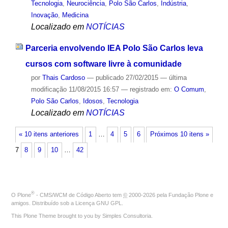
Tecnologia
,
Neurociência
,
Polo São Carlos
,
Indústria
,
Inovação
,
Medicina
Localizado em
NOTÍCIAS
Parceria envolvendo IEA Polo São Carlos leva
cursos com software livre à comunidade
por
Thais Cardoso
—
publicado
27/02/2015
—
última
modificação
11/08/2015 16:57
— registrado em:
O Comum
,
Polo São Carlos
,
Idosos
,
Tecnologia
Localizado em
NOTÍCIAS
« 10 itens anteriores
1
…
4
5
6
Próximos 10 itens »
7
8
9
10
…
42
®
O
Plone
- CMS/WCM de Código Aberto
tem
©
2000-2026 pela
Fundação Plone
e
amigos. Distribuído sob a
Licença GNU GPL
.
This Plone Theme brought to you by
Simples Consultoria
.