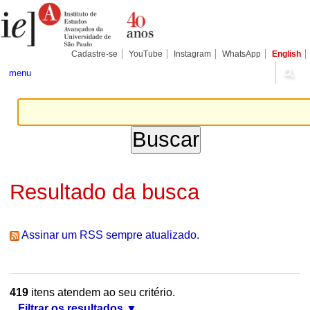
Ir
Ferramentas
Seções
para
Pessoais
o
conteúdo.
|
Cadastre-se
YouTube
Instagram
WhatsApp
English
Ir
para
menu
a
navegação
Resultado da busca
Assinar um RSS sempre atualizado.
419
itens atendem ao seu critério.
Filtrar os resultados