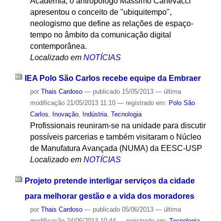
Academia, o antropólogo Massimo Canevacci
apresentou o conceito de "ubiquitempo",
neologismo que define as relações de espaço-
tempo no âmbito da comunicação digital
contemporânea.
Localizado em
NOTÍCIAS
IEA Polo São Carlos recebe equipe da Embraer
por
Thais Cardoso
—
publicado
15/05/2013
—
última
modificação
21/05/2013 11:10
— registrado em:
Polo São
Carlos
,
Inovação
,
Indústria
,
Tecnologia
Profissionais reuniram-se na unidade para discutir
possíveis parcerias e também visitaram o Núcleo
de Manufatura Avançada (NUMA) da EESC-USP
Localizado em
NOTÍCIAS
Projeto pretende interligar serviços da cidade
para melhorar gestão e a vida dos moradores
por
Thais Cardoso
—
publicado
05/06/2013
—
última
modificação
24/06/2013 10:44
— registrado em:
Tecnologia
,