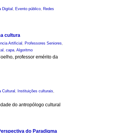
a Digital
,
Evento público
,
Redes
na cultura
ncia Artificial
,
Professores Seniores
,
tal
,
capa
,
Algoritmo
Coelho, professor emérito da
a Cultural
,
Instituições culturais
,
idade do antropólogo cultural
Perspectiva do Paradigma