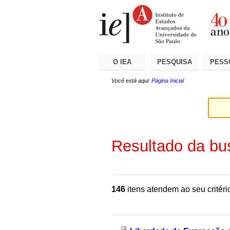
Ir
Ferramentas
Seções
para
Pessoais
o
conteúdo.
|
Ir
para
a
O IEA
PESQUISA
PESS
navegação
Você está aqui:
Página Inicial
Resultado da bu
146
itens atendem ao seu critéri