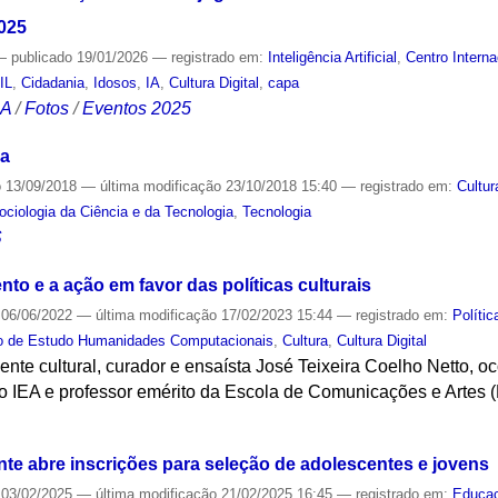
2025
—
publicado
19/01/2026
— registrado em:
Inteligência Artificial
,
Centro Intern
IL
,
Cidadania
,
Idosos
,
IA
,
Cultura Digital
,
capa
CA
/
Fotos
/
Eventos 2025
ma
o
13/09/2018
—
última modificação
23/10/2018 15:40
— registrado em:
Cultur
Sociologia da Ciência e da Tecnologia
,
Tecnologia
S
to e a ação em favor das políticas culturais
06/06/2022
—
última modificação
17/02/2023 15:44
— registrado em:
Polític
o de Estudo Humanidades Computacionais
,
Cultura
,
Cultura Digital
gente cultural, curador e ensaísta José Teixeira Coelho Netto, 
 do IEA e professor emérito da Escola de Comunicações e Artes
S
nte abre inscrições para seleção de adolescentes e jovens
03/02/2025
—
última modificação
21/02/2025 16:45
— registrado em:
Educa