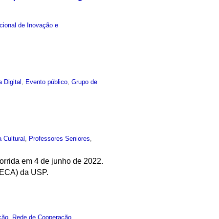
acional de Inovação e
a Digital
,
Evento público
,
Grupo de
a Cultural
,
Professores Seniores
,
ocorrida em 4 de junho de 2022.
 (ECA) da USP.
ção
,
Rede de Cooperação
,