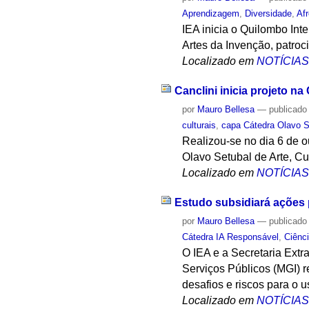
Aprendizagem
,
Diversidade
,
Afr
IEA inicia o Quilombo Inte
Artes da Invenção, patroc
Localizado em
NOTÍCIA
Canclini inicia projeto na
por
Mauro Bellesa
—
publicado
culturais
,
capa Cátedra Olavo S
Realizou-se no dia 6 de o
Olavo Setubal de Arte, Cu
Localizado em
NOTÍCIA
Estudo subsidiará ações 
por
Mauro Bellesa
—
publicado
Cátedra IA Responsável
,
Ciênc
O IEA e a Secretaria Extr
Serviços Públicos (MGI) 
desafios e riscos para o us
Localizado em
NOTÍCIA