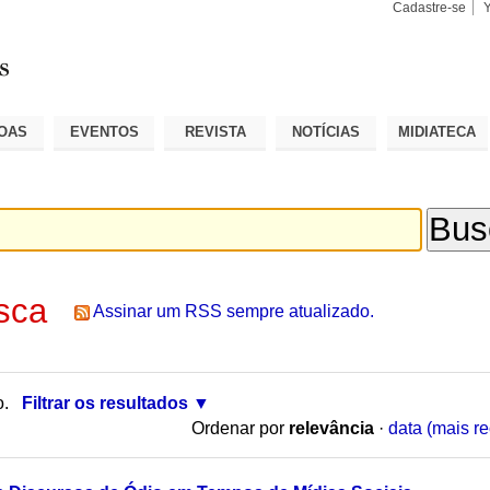
Cadastre-se
Busca
Busca
Avançad
OAS
EVENTOS
REVISTA
NOTÍCIAS
MIDIATECA
sca
Assinar um RSS sempre atualizado.
o.
Filtrar os resultados
Ordenar por
relevância
·
data (mais re