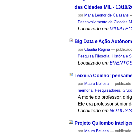
das Cidades MIL - 13/10/
por
Maria Leonor de Calasans
Desenvolvimento de Cidades M
Localizado em
MIDIATE
Big Data e Ação Autôno
por
Cláudia Regina
—
publicad
Pesquisa Filosofia, História e 
Localizado em
EVENTO
Teixeira Coelho: pensamen
por
Mauro Bellesa
—
publicado
memória
,
Pesquisadores
,
Grup
A morte do professor, diri
Ele era professor sênior
Localizado em
NOTÍCIA
Projeto Quilombo Intelige
por
Mauro Bellesa
—
publicado