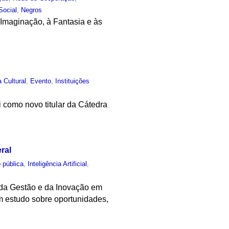
Social
,
Negros
à Imaginação, à Fantasia e às
a Cultural
,
Evento
,
Instituições
 como novo titular da Cátedra
ral
 pública
,
Inteligência Artificial
,
o da Gestão e da Inovação em
m estudo sobre oportunidades,