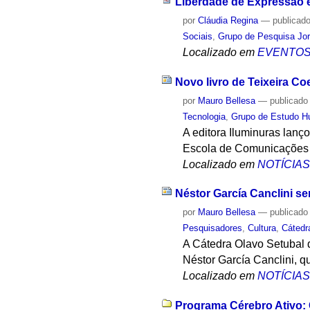
Liberdade de Expressão 
por
Cláudia Regina
—
publicad
Sociais
,
Grupo de Pesquisa Jorn
Localizado em
EVENTO
Novo livro de Teixeira Coe
por
Mauro Bellesa
—
publicado
Tecnologia
,
Grupo de Estudo H
A editora Iluminuras lanç
Escola de Comunicações e
Localizado em
NOTÍCIA
Néstor García Canclini se
por
Mauro Bellesa
—
publicado
Pesquisadores
,
Cultura
,
Cátedr
A Cátedra Olavo Setubal d
Néstor García Canclini, 
Localizado em
NOTÍCIA
Programa Cérebro Ativo: