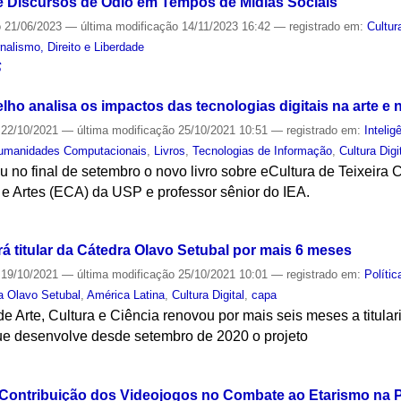
e Discursos de Ódio em Tempos de Mídias Sociais
o
21/06/2023
—
última modificação
14/11/2023 16:42
— registrado em:
Cultur
alismo, Direito e Liberdade
S
lho analisa os impactos das tecnologias digitais na arte e 
22/10/2021
—
última modificação
25/10/2021 10:51
— registrado em:
Inteligê
umanidades Computacionais
,
Livros
,
Tecnologias de Informação
,
Cultura Digi
ou no final de setembro o novo livro sobre eCultura de Teixeira 
 Artes (ECA) da USP e professor sênior do IEA.
S
rá titular da Cátedra Olavo Setubal por mais 6 meses
19/10/2021
—
última modificação
25/10/2021 10:01
— registrado em:
Polític
a Olavo Setubal
,
América Latina
,
Cultura Digital
,
capa
e Arte, Cultura e Ciência renovou por mais seis meses a titular
que desenvolve desde setembro de 2020 o projeto
S
 Contribuição dos Videojogos no Combate ao Etarismo na 