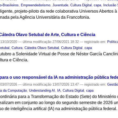
o-Brasileiros
,
Empreendedorismo
,
Juventude
,
Cultura Digital
,
capa
,
Inclusão 
ligente, projeto-piloto da rede colaborativa Universos Abertos 
inada pela Agência Universitária da Francofonia.
S
 Cátedra Olavo Setubal de Arte, Cultura e Ciência
13/10/2020
—
última modificação
27/06/2021 18:32
— registrado em:
Polític
etubal
,
Cultura
,
Cátedra Olavo Setubal
,
Cultura Digital
,
capa
utubro a Solenidade Virtual de Posse de Néstor García Canclini
ltura e Ciência.
S
para o uso responsável da IA na administração pública fede
03/07/2026
—
última modificação
13/07/2026 13:47
— registrado em:
Gestão
ia da Computação
,
Understanding AI
,
IA
,
Cultura Digital
,
capa
aordinária para a Transformação do Estado (Sete) do Ministéri
realizam em conjunto ao longo do segundo semestre de 2026 u
o de inteligência artifical (IA) na administração pública federal.
S