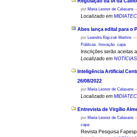
Regulação da IA da Califó
por
Maria Leonor de Calasans
Localizado em
MIDIATE
Abes lança edital para o
por
Leandra Rajczuk Martins
Públicas
,
Inovação
,
capa
Inscrições serão aceitas 
Localizado em
NOTÍCIA
Inteligência Artificial 
26/08/2022
por
Maria Leonor de Calasans
Localizado em
MIDIATE
Entrevista de Virgílio Al
por
Maria Leonor de Calasans
capa
Revista Pesquisa Fapesp 