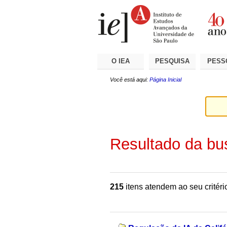
Ir
Ferramentas
Seções
para
Pessoais
o
conteúdo.
|
Ir
para
a
O IEA
PESQUISA
PESS
navegação
Você está aqui:
Página Inicial
Resultado da bu
215
itens atendem ao seu critéri