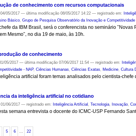
dução de conhecimento com recursos computacionais
04/05/2017
—
última modificação
08/05/2017 14:22
— registrado em:
Inteligê
sino Básico
,
Grupo de Pesquisa Observatório da Inovação e Competitividade
-chefe da IBM Brasil, será o conferencista no seminário "Novas
em Mesmo", no dia 19 de maio, às 10h.
S
 produção de conhecimento
1/05/2017
—
última modificação
07/06/2017 11:54
— registrado em:
Inteligên
mpetitividade - NAP
,
Ciências Humanas
,
Ciências Exatas
,
Medicine
,
Cultura D
eligência artificial foram temas analisados pelo cientista-chef
S
cia da inteligência artificial no cotidiano
01/06/2017
— registrado em:
Inteligência Artificial
,
Tecnologia
,
Inovação
,
Co
nesta semana entrevista o docente do ICMC-USP Fernando San
S
5
6
…
22