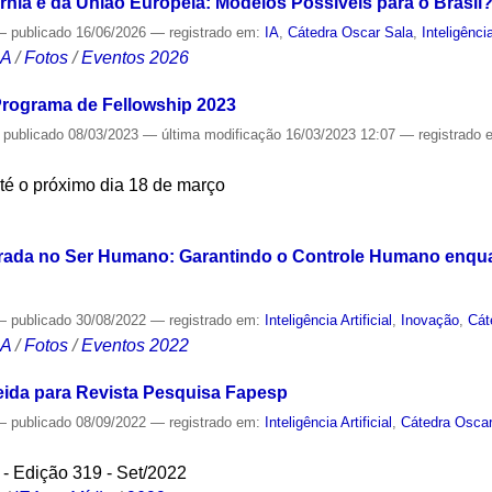
rnia e da União Europeia: Modelos Possíveis para o Brasil?
—
publicado
16/06/2026
— registrado em:
IA
,
Cátedra Oscar Sala
,
Inteligência
CA
/
Fotos
/
Eventos 2026
 Programa de Fellowship 2023
—
publicado
08/03/2023
—
última modificação
16/03/2023 12:07
— registrado
até o próximo dia 18 de março
S
Centrada no Ser Humano: Garantindo o Controle Humano enq
—
publicado
30/08/2022
— registrado em:
Inteligência Artificial
,
Inovação
,
Cát
CA
/
Fotos
/
Eventos 2022
meida para Revista Pesquisa Fapesp
—
publicado
08/09/2022
— registrado em:
Inteligência Artificial
,
Cátedra Oscar
- Edição 319 - Set/2022