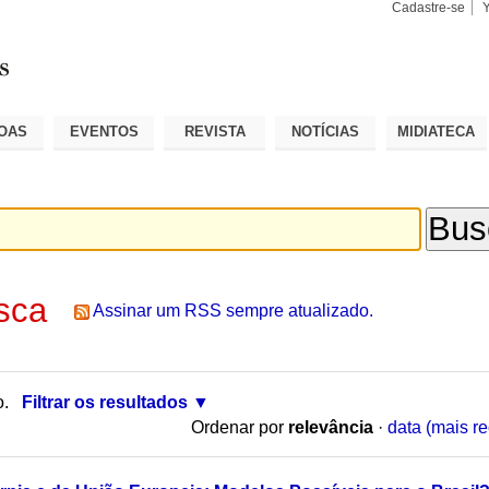
Cadastre-se
Busca
Busca
Avançad
OAS
EVENTOS
REVISTA
NOTÍCIAS
MIDIATECA
sca
Assinar um RSS sempre atualizado.
o.
Filtrar os resultados
Ordenar por
relevância
·
data (mais re