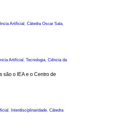
ência Artificial
,
Cátedra Oscar Sala
,
ncia Artificial
,
Tecnologia
,
Ciência da
es são o IEA e o Centro de
ficial
,
Interdisciplinaridade
,
Cátedra