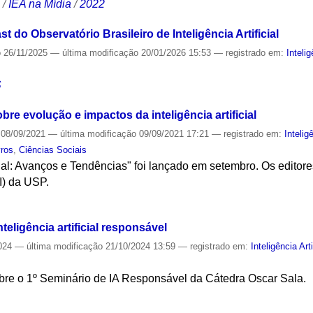
S
/
IEA na Mídia
/
2022
 do Observatório Brasileiro de Inteligência Artificial
o
26/11/2025
—
última modificação
20/01/2026 15:53
— registrado em:
Intelig
S
bre evolução e impactos da inteligência artificial
08/09/2021
—
última modificação
09/09/2021 17:21
— registrado em:
Inteligê
vros
,
Ciências Sociais
ficial: Avanços e Tendências" foi lançado em setembro. Os editor
AI) da USP.
S
eligência artificial responsável
024
—
última modificação
21/10/2024 13:59
— registrado em:
Inteligência Arti
bre o 1º Seminário de IA Responsável da Cátedra Oscar Sala.
S