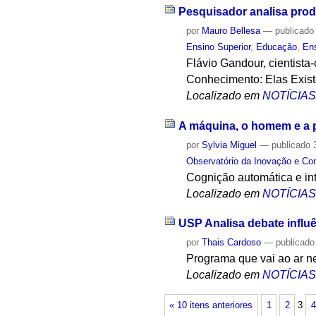
Pesquisador analisa pro
por
Mauro Bellesa
—
publicado
Ensino Superior
,
Educação
,
En
Flávio Gandour, cientista
Conhecimento: Elas Exist
Localizado em
NOTÍCIA
A máquina, o homem e a
por
Sylvia Miguel
—
publicado
3
Observatório da Inovação e Co
Cognição automática e int
Localizado em
NOTÍCIA
USP Analisa debate influên
por
Thais Cardoso
—
publicado
Programa que vai ao ar 
Localizado em
NOTÍCIA
« 10 itens anteriores
1
2
3
4