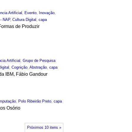
ncia Artificial
,
Evento
,
Inovação
,
 - NAP
,
Cultura Digital
,
capa
 Formas de Produzir
cia Artificial
,
Grupo de Pesquisa
igital
,
Cognição
,
Abstração
,
capa
e da IBM, Fábio Gandour
mputação
,
Polo Ribeirão Preto
,
capa
tos Osório
Próximos 10 itens »