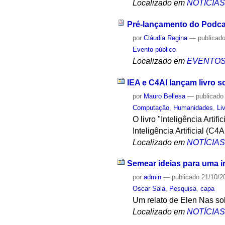
Localizado em
NOTÍCIA
Pré-lançamento do Podcast
por
Cláudia Regina
—
publicad
Evento público
Localizado em
EVENTO
IEA e C4AI lançam livro so
por
Mauro Bellesa
—
publicado
Computação
,
Humanidades
,
Li
O livro "Inteligência Arti
Inteligência Artificial (C4
Localizado em
NOTÍCIA
Semear ideias para uma int
por
admin
—
publicado
21/10/2
Oscar Sala
,
Pesquisa
,
capa
Um relato de Elen Nas so
Localizado em
NOTÍCIA