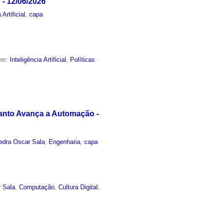
 - 12/06/2026
 Artificial
,
capa
 em:
Inteligência Artificial
,
Políticas
uanto Avança a Automação -
edra Oscar Sala
,
Engenharia
,
capa
 Sala
,
Computação
,
Cultura Digital
,