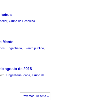
nheiros
perior
,
Grupo de Pesquisa
da Mente
icos
,
Engenharia
,
Evento público
,
 de agosto de 2018
o em:
Engenharia
,
capa
,
Grupo de
Próximos 10 itens »