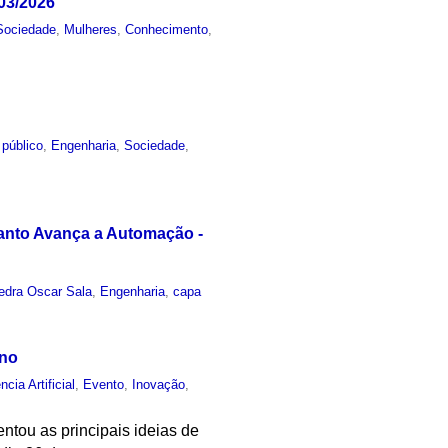
03/2026
Sociedade
,
Mulheres
,
Conhecimento
,
 público
,
Engenharia
,
Sociedade
,
uanto Avança a Automação -
edra Oscar Sala
,
Engenharia
,
capa
ano
ncia Artificial
,
Evento
,
Inovação
,
tou as principais ideias de