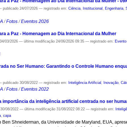
ra a Paz - Homenagem ao Dia Internacional da Mulher - 09/
—
publicado
24/07/2026
— registrado em:
Ciência
,
Institucional
,
Engenharia
,
CA
/
Fotos
/
Eventos 2026
ra a Paz - Homenagem ao Dia Internacional da Mulher
04/03/2026
—
última modificação
24/06/2026 09:35
— registrado em:
Evento
S
Centrada no Ser Humano: Garantindo o Controle Humano enq
—
publicado
30/08/2022
— registrado em:
Inteligência Artificial
,
Inovação
,
Cát
CA
/
Fotos
/
Eventos 2022
importância da inteligência artificial centrada no ser hum
30/08/2022
—
última modificação
31/08/2022 08:22
— registrado em:
Inteligê
a
,
capa
o Ben Shneiderman, da Universidade de Maryland, EUA, apresen