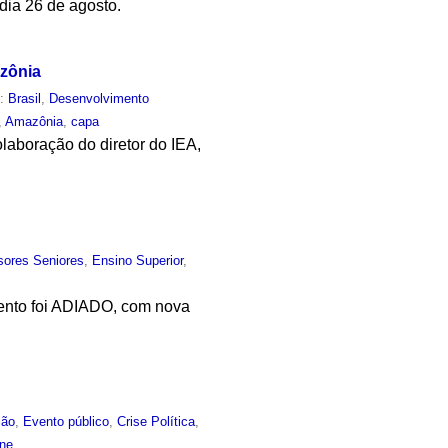
dia 26 de agosto.
azônia
m:
Brasil
,
Desenvolvimento
,
Amazônia
,
capa
laboração do diretor do IEA,
sores Seniores
,
Ensino Superior
,
vento foi ADIADO, com nova
ção
,
Evento público
,
Crise Política
,
ine