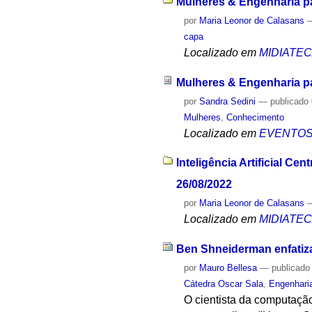
Mulheres & Engenharia pa
por
Maria Leonor de Calasans
capa
Localizado em
MIDIATE
Mulheres & Engenharia pa
por
Sandra Sedini
—
publicado
Mulheres
,
Conhecimento
Localizado em
EVENTO
Inteligência Artificial 
26/08/2022
por
Maria Leonor de Calasans
Localizado em
MIDIATE
Ben Shneiderman enfatiza 
por
Mauro Bellesa
—
publicado
Cátedra Oscar Sala
,
Engenhari
O cientista da computaçã