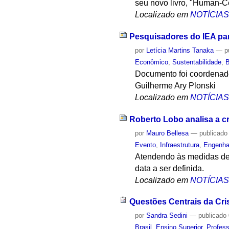
seu novo livro, "Human-C
Localizado em
NOTÍCIA
Pesquisadores do IEA pa
por
Letícia Martins Tanaka
—
p
Econômico
,
Sustentabilidade
,
Documento foi coordenado
Guilherme Ary Plonski
Localizado em
NOTÍCIA
Roberto Lobo analisa a c
por
Mauro Bellesa
—
publicado
Evento
,
Infraestrutura
,
Engenha
Atendendo às medidas de 
data a ser definida.
Localizado em
NOTÍCIA
Questões Centrais da Cr
por
Sandra Sedini
—
publicado
Brasil
,
Ensino Superior
,
Profes