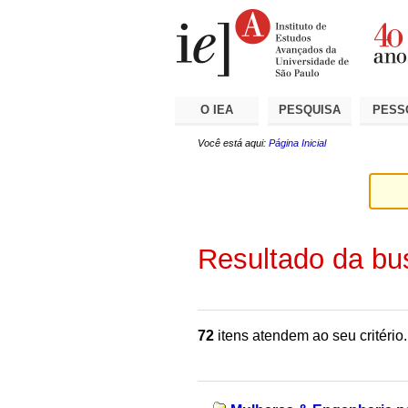
Ir
Ferramentas
Seções
para
Pessoais
o
conteúdo.
|
Ir
para
a
O IEA
PESQUISA
PESS
navegação
Você está aqui:
Página Inicial
Resultado da bu
72
itens atendem ao seu critério.