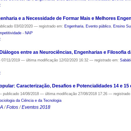
S
enharia e a Necessidade de Formar Mais e Melhores Enge
ublicado
03/02/2020
— registrado em:
Engenharia
,
Evento público
,
Ensino Su
mpetitividade - NAP
S
Diálogos entre as Neurociências, Engenharias e Filosofia 
o
07/11/2019
—
última modificação
12/02/2020 16:32
— registrado em:
Sabát
S
pular: Caracterização, Desafios e Potencialidades 14 e 15
—
publicado
14/08/2018
—
última modificação
27/08/2018 17:26
— registrad
Sociologia da Ciência e da Tecnologia
CA
/
Fotos
/
Eventos 2018