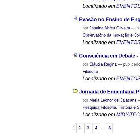
Localizado em
EVENTO
Evasão no Ensino de Eng
por
Janaina Abreu Oliveira
—
p
Observatório da Inovação e Co
Localizado em
EVENTO
Consciência em Debate - 
por
Cláudia Regina
—
publicad
Filosofia
Localizado em
EVENTO
Jornada de Engenharia Po
por
Maria Leonor de Calasans
Pesquisa Filosofia, História e 
Localizado em
MIDIATE
1
2
3
4
…
8