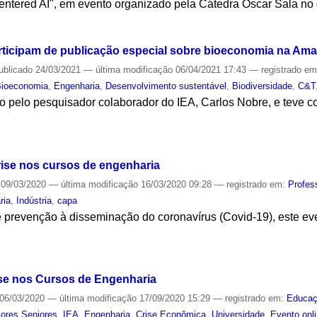
entered AI", em evento organizado pela Cátedra Oscar Sala no 
S
rticipam de publicação especial sobre bioeconomia na Am
ublicado
24/03/2021
—
última modificação
06/04/2021 17:43
— registrado e
Bioeconomia
,
Engenharia
,
Desenvolvimento sustentável
,
Biodiversidade
,
C&T
 pelo pesquisador colaborador do IEA, Carlos Nobre, e teve co
S
rise nos cursos de engenharia
09/03/2020
—
última modificação
16/03/2020 09:28
— registrado em:
Profes
ria
,
Indústria
,
capa
prevenção à disseminação do coronavírus (Covid-19), este e
S
ise nos Cursos de Engenharia
06/03/2020
—
última modificação
17/09/2020 15:29
— registrado em:
Educa
sores Seniores
,
IEA
,
Engenharia
,
Crise Econômica
,
Universidade
,
Evento onl