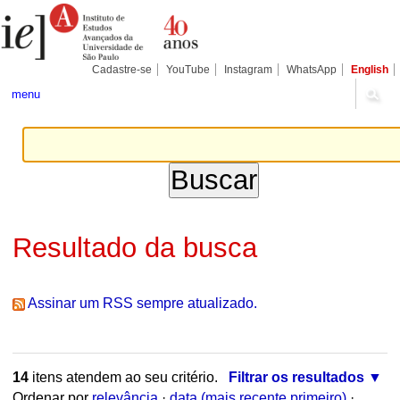
Ir
Ferramentas
Seções
para
Pessoais
o
conteúdo.
|
Cadastre-se
YouTube
Instagram
WhatsApp
English
Ir
para
menu
a
navegação
Resultado da busca
Assinar um RSS sempre atualizado.
14
itens atendem ao seu critério.
Filtrar os resultados
Ordenar por
relevância
·
data (mais recente primeiro)
·