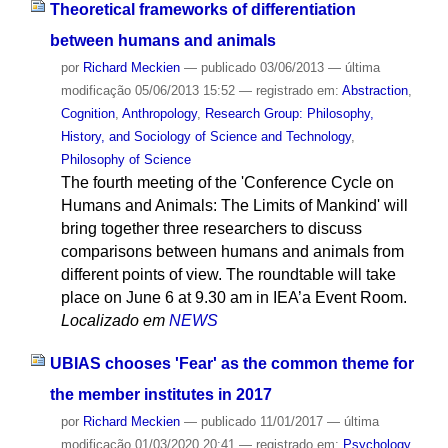
Theoretical frameworks of differentiation
between humans and animals
por
Richard Meckien
—
publicado
03/06/2013
—
última
modificação
05/06/2013 15:52
— registrado em:
Abstraction
,
Cognition
,
Anthropology
,
Research Group: Philosophy,
History, and Sociology of Science and Technology
,
Philosophy of Science
The fourth meeting of the 'Conference Cycle on
Humans and Animals: The Limits of Mankind' will
bring together three researchers to discuss
comparisons between humans and animals from
different points of view. The roundtable will take
place on June 6 at 9.30 am in IEA’a Event Room.
Localizado em
NEWS
UBIAS chooses 'Fear' as the common theme for
the member institutes in 2017
por
Richard Meckien
—
publicado
11/01/2017
—
última
modificação
01/03/2020 20:41
— registrado em:
Psychology
,