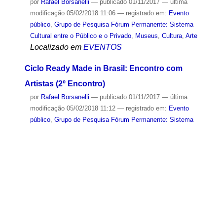
por
Rafael Borsanelli
—
publicado
01/11/2017
—
última
modificação
05/02/2018 11:06
— registrado em:
Evento
público
,
Grupo de Pesquisa Fórum Permanente: Sistema
Cultural entre o Público e o Privado
,
Museus
,
Cultura
,
Arte
Localizado em
EVENTOS
Ciclo Ready Made in Brasil: Encontro com
Artistas (2º Encontro)
por
Rafael Borsanelli
—
publicado
01/11/2017
—
última
modificação
05/02/2018 11:12
— registrado em:
Evento
público
,
Grupo de Pesquisa Fórum Permanente: Sistema
Cultural entre o Público e o Privado
,
Museus
,
Cultura
,
Arte
Localizado em
EVENTOS
Ciclo Ready Made in Brasil: Entre Trópicos (3º
Encontro)
por
Sandra Sedini
—
publicado
01/11/2017
—
última
modificação
22/02/2018 13:08
— registrado em:
Evento
público
,
Grupo de Pesquisa Fórum Permanente: Sistema