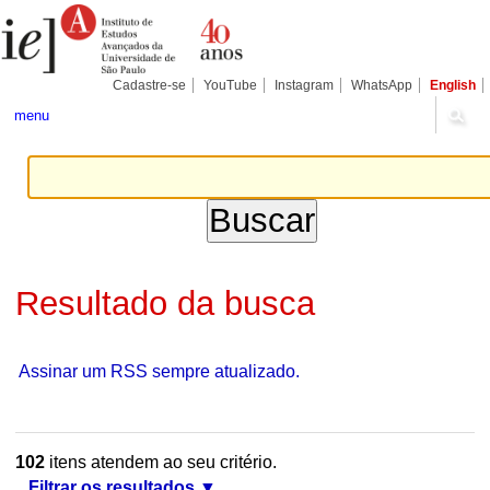
Ir
Ferramentas
Seções
para
Pessoais
o
conteúdo.
|
Cadastre-se
YouTube
Instagram
WhatsApp
English
Ir
para
menu
a
navegação
Resultado da busca
Assinar um RSS sempre atualizado.
102
itens atendem ao seu critério.
Filtrar os resultados