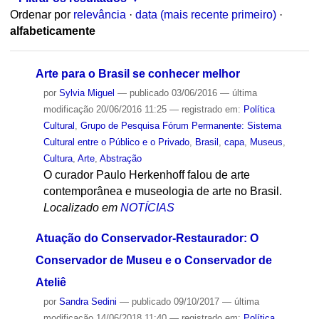
Ordenar por
relevância
·
data (mais recente primeiro)
·
alfabeticamente
Arte para o Brasil se conhecer melhor
por
Sylvia Miguel
—
publicado
03/06/2016
—
última
modificação
20/06/2016 11:25
— registrado em:
Política
Cultural
,
Grupo de Pesquisa Fórum Permanente: Sistema
Cultural entre o Público e o Privado
,
Brasil
,
capa
,
Museus
,
Cultura
,
Arte
,
Abstração
O curador Paulo Herkenhoff falou de arte
contemporânea e museologia de arte no Brasil.
Localizado em
NOTÍCIAS
Atuação do Conservador-Restaurador: O
Conservador de Museu e o Conservador de
Ateliê
por
Sandra Sedini
—
publicado
09/10/2017
—
última
modificação
14/06/2018 11:40
— registrado em:
Política