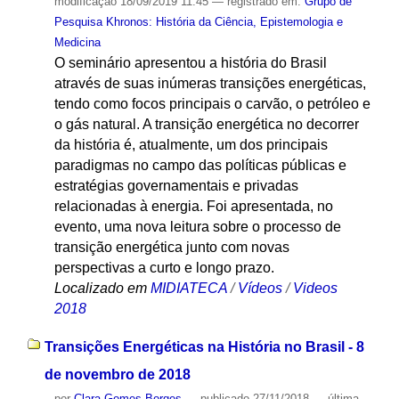
modificação
18/09/2019 11:45
— registrado em:
Grupo de
Pesquisa Khronos: História da Ciência, Epistemologia e
Medicina
O seminário apresentou a história do Brasil
através de suas inúmeras transições energéticas,
tendo como focos principais o carvão, o petróleo e
o gás natural. A transição energética no decorrer
da história é, atualmente, um dos principais
paradigmas no campo das políticas públicas e
estratégias governamentais e privadas
relacionadas à energia. Foi apresentada, no
evento, uma nova leitura sobre o processo de
transição energética junto com novas
perspectivas a curto e longo prazo.
Localizado em
MIDIATECA
/
Vídeos
/
Videos
2018
Transições Energéticas na História no Brasil - 8
de novembro de 2018
por
Clara Gomes Borges
—
publicado
27/11/2018
—
última