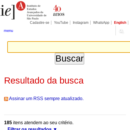
Ir
Ferramentas
Seções
para
Pessoais
o
conteúdo.
|
Cadastre-se
YouTube
Instagram
WhatsApp
English
Ir
para
menu
a
navegação
Resultado da busca
Assinar um RSS sempre atualizado.
185
itens atendem ao seu critério.
Filtrar os resultados