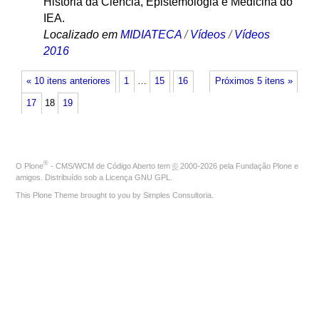
História da Ciência, Epistemologia e Medicina do
IEA.
Localizado em
MIDIATECA
/
Vídeos
/
Vídeos
2016
« 10 itens anteriores
1
…
15
16
Próximos 5 itens »
17
18
19
®
O
Plone
- CMS/WCM de Código Aberto
tem
©
2000-2026 pela
Fundação Plone
e
amigos. Distribuído sob a
Licença GNU GPL
.
This Plone Theme brought to you by
Simples Consultoria
.