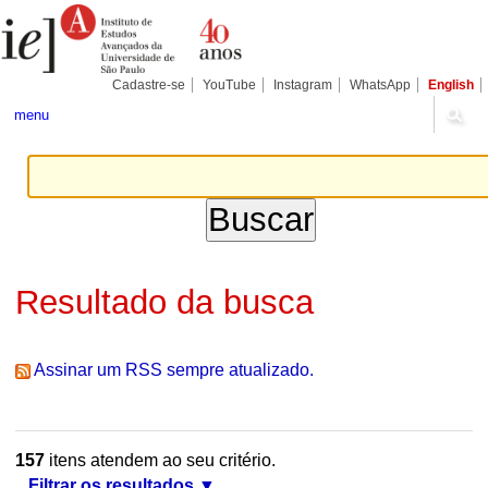
Ir
Ferramentas
Seções
para
Pessoais
o
conteúdo.
|
Cadastre-se
YouTube
Instagram
WhatsApp
English
Ir
para
menu
a
navegação
Resultado da busca
Assinar um RSS sempre atualizado.
157
itens atendem ao seu critério.
Filtrar os resultados