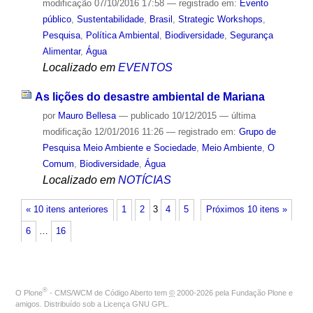
modificação
07/10/2016 17:58
— registrado em:
Evento
público
,
Sustentabilidade
,
Brasil
,
Strategic Workshops
,
Pesquisa
,
Política Ambiental
,
Biodiversidade
,
Segurança
Alimentar
,
Água
Localizado em
EVENTOS
As lições do desastre ambiental de Mariana
por
Mauro Bellesa
—
publicado
10/12/2015
—
última
modificação
12/01/2016 11:26
— registrado em:
Grupo de
Pesquisa Meio Ambiente e Sociedade
,
Meio Ambiente
,
O
Comum
,
Biodiversidade
,
Água
Localizado em
NOTÍCIAS
« 10 itens anteriores
1
2
3
4
5
Próximos 10 itens »
6
…
16
®
O
Plone
- CMS/WCM de Código Aberto
tem
©
2000-2026 pela
Fundação Plone
e
amigos. Distribuído sob a
Licença GNU GPL
.