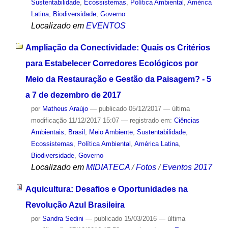
Sustentabilidade
,
Ecossistemas
,
Política Ambiental
,
América
Latina
,
Biodiversidade
,
Governo
Localizado em
EVENTOS
Ampliação da Conectividade: Quais os Critérios
para Estabelecer Corredores Ecológicos por
Meio da Restauração e Gestão da Paisagem? - 5
a 7 de dezembro de 2017
por
Matheus Araújo
—
publicado
05/12/2017
—
última
modificação
11/12/2017 15:07
— registrado em:
Ciências
Ambientais
,
Brasil
,
Meio Ambiente
,
Sustentabilidade
,
Ecossistemas
,
Política Ambiental
,
América Latina
,
Biodiversidade
,
Governo
Localizado em
MIDIATECA
/
Fotos
/
Eventos 2017
Aquicultura: Desafios e Oportunidades na
Revolução Azul Brasileira
por
Sandra Sedini
—
publicado
15/03/2016
—
última