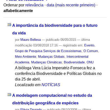
Ordenar por
relevância
·
data (mais recente primeiro)
·
alfabeticamente
A importância da biodiversidade para o futuro
da vida
por
Mauro Bellesa
—
publicado
06/05/2015
—
última
modificação
03/08/2018 17:16
— registrado em:
Evento
,
Grupo de Pesquisa Serviços de Ecossistemas
,
O Comum
,
Meio Ambiente
,
Mudanças Globais
,
Intercontinental
Academia
,
Mudanças Climáticas
,
Biodiversidade
,
ONU
A bióloga Vera Lúcia Imperatriz-Fonseca fez a
conferência Biodiversidade e Políticas Globais no
dia 25 de abril.
Localizado em
NOTÍCIAS
A modelagem computacional no estudo da
distribuição geográfica de espécies
por
Flávia Dourado
—
publicado
08/10/2008
—
última