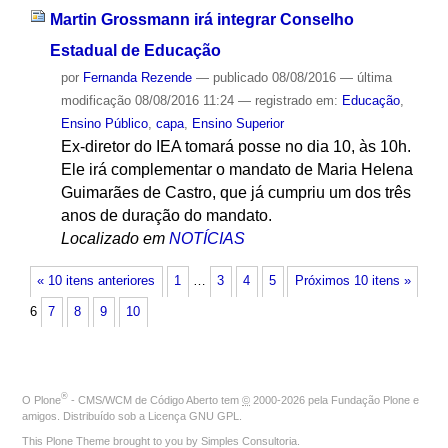
Martin Grossmann irá integrar Conselho
Estadual de Educação
por
Fernanda Rezende
—
publicado
08/08/2016
—
última
modificação
08/08/2016 11:24
— registrado em:
Educação
,
Ensino Público
,
capa
,
Ensino Superior
Ex-diretor do IEA tomará posse no dia 10, às 10h.
Ele irá complementar o mandato de Maria Helena
Guimarães de Castro, que já cumpriu um dos três
anos de duração do mandato.
Localizado em
NOTÍCIAS
« 10 itens anteriores
1
…
3
4
5
Próximos 10 itens »
6
7
8
9
10
®
O
Plone
- CMS/WCM de Código Aberto
tem
©
2000-2026 pela
Fundação Plone
e
amigos. Distribuído sob a
Licença GNU GPL
.
This Plone Theme brought to you by
Simples Consultoria
.