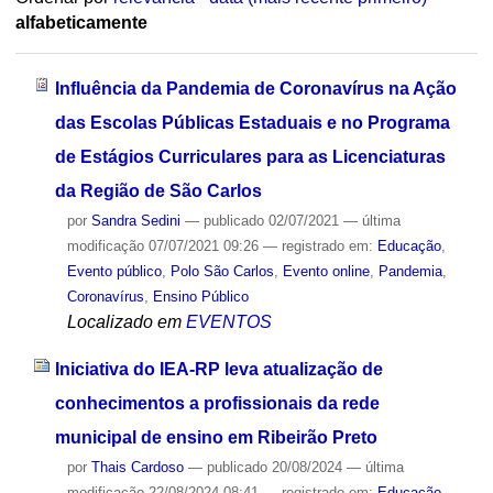
alfabeticamente
Influência da Pandemia de Coronavírus na Ação
das Escolas Públicas Estaduais e no Programa
de Estágios Curriculares para as Licenciaturas
da Região de São Carlos
por
Sandra Sedini
—
publicado
02/07/2021
—
última
modificação
07/07/2021 09:26
— registrado em:
Educação
,
Evento público
,
Polo São Carlos
,
Evento online
,
Pandemia
,
Coronavírus
,
Ensino Público
Localizado em
EVENTOS
Iniciativa do IEA-RP leva atualização de
conhecimentos a profissionais da rede
municipal de ensino em Ribeirão Preto
por
Thais Cardoso
—
publicado
20/08/2024
—
última
modificação
22/08/2024 08:41
— registrado em:
Educação
,