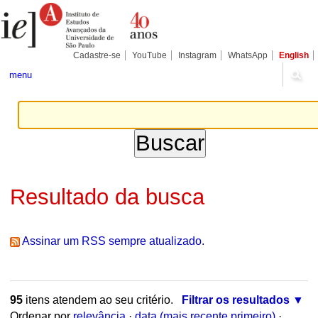
Ir
Ferramentas
Seções
para
Pessoais
o
conteúdo.
|
Cadastre-se
YouTube
Instagram
WhatsApp
English
Ir
para
menu
a
navegação
Resultado da busca
Assinar um RSS sempre atualizado.
95
itens atendem ao seu critério.
Filtrar os resultados
Ordenar por
relevância
·
data (mais recente primeiro)
·