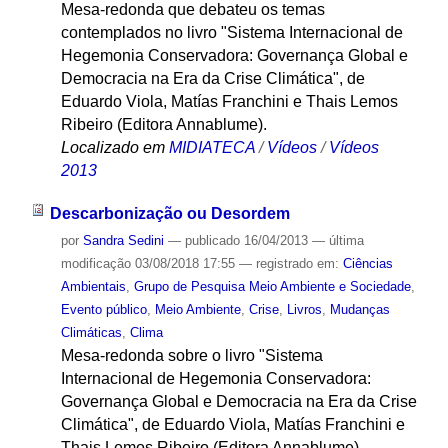
Mesa-redonda que debateu os temas
contemplados no livro "Sistema Internacional de
Hegemonia Conservadora: Governança Global e
Democracia na Era da Crise Climática", de
Eduardo Viola, Matías Franchini e Thais Lemos
Ribeiro (Editora Annablume).
Localizado em
MIDIATECA
/
Vídeos
/
Vídeos
2013
Descarbonização ou Desordem
por
Sandra Sedini
—
publicado
16/04/2013
—
última
modificação
03/08/2018 17:55
— registrado em:
Ciências
Ambientais
,
Grupo de Pesquisa Meio Ambiente e Sociedade
,
Evento público
,
Meio Ambiente
,
Crise
,
Livros
,
Mudanças
Climáticas
,
Clima
Mesa-redonda sobre o livro "Sistema
Internacional de Hegemonia Conservadora:
Governança Global e Democracia na Era da Crise
Climática", de Eduardo Viola, Matías Franchini e
Thais Lemos Ribeiro (Editora Annablume).