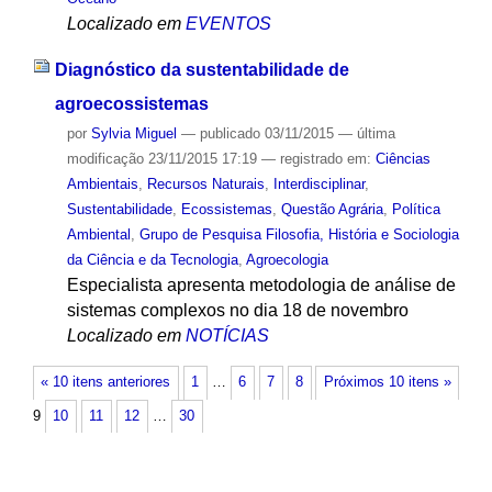
Localizado em
EVENTOS
Diagnóstico da sustentabilidade de
agroecossistemas
por
Sylvia Miguel
—
publicado
03/11/2015
—
última
modificação
23/11/2015 17:19
— registrado em:
Ciências
Ambientais
,
Recursos Naturais
,
Interdisciplinar
,
Sustentabilidade
,
Ecossistemas
,
Questão Agrária
,
Política
Ambiental
,
Grupo de Pesquisa Filosofia, História e Sociologia
da Ciência e da Tecnologia
,
Agroecologia
Especialista apresenta metodologia de análise de
sistemas complexos no dia 18 de novembro
Localizado em
NOTÍCIAS
« 10 itens anteriores
1
…
6
7
8
Próximos 10 itens »
9
10
11
12
…
30