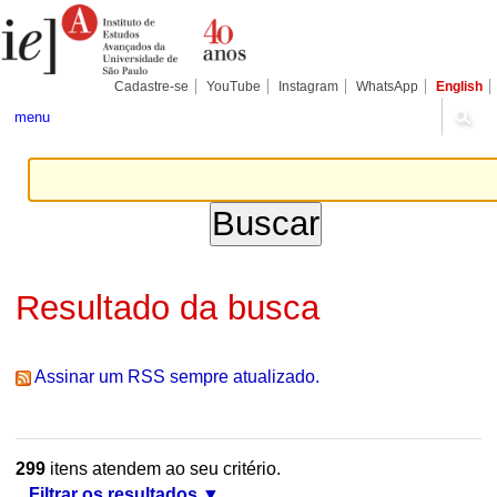
Ir
Ferramentas
Seções
para
Pessoais
o
conteúdo.
|
Cadastre-se
YouTube
Instagram
WhatsApp
English
Ir
para
menu
a
navegação
Resultado da busca
Assinar um RSS sempre atualizado.
299
itens atendem ao seu critério.
Filtrar os resultados