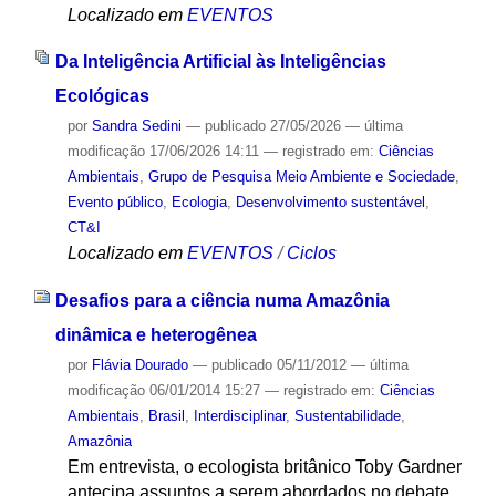
Localizado em
EVENTOS
Da Inteligência Artificial às Inteligências
Ecológicas
por
Sandra Sedini
—
publicado
27/05/2026
—
última
modificação
17/06/2026 14:11
— registrado em:
Ciências
Ambientais
,
Grupo de Pesquisa Meio Ambiente e Sociedade
,
Evento público
,
Ecologia
,
Desenvolvimento sustentável
,
CT&I
Localizado em
EVENTOS
/
Ciclos
Desafios para a ciência numa Amazônia
dinâmica e heterogênea
por
Flávia Dourado
—
publicado
05/11/2012
—
última
modificação
06/01/2014 15:27
— registrado em:
Ciências
Ambientais
,
Brasil
,
Interdisciplinar
,
Sustentabilidade
,
Amazônia
Em entrevista, o ecologista britânico Toby Gardner
antecipa assuntos a serem abordados no debate