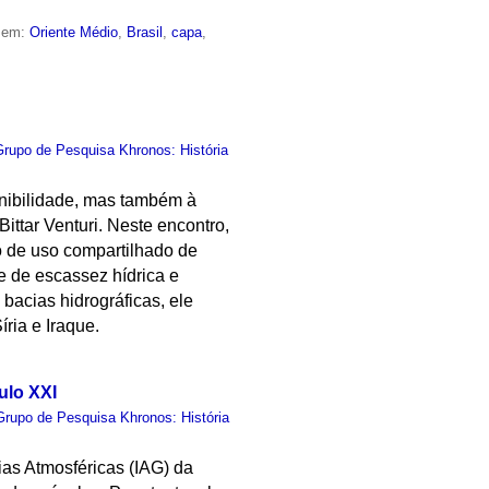
o em:
Oriente Médio
,
Brasil
,
capa
,
Grupo de Pesquisa Khronos: História
onibilidade, mas também à
ittar Venturi. Neste encontro,
o de uso compartilhado de
e de escassez hídrica e
 bacias hidrográficas, ele
íria e Iraque.
ulo XXI
Grupo de Pesquisa Khronos: História
ias Atmosféricas (IAG) da