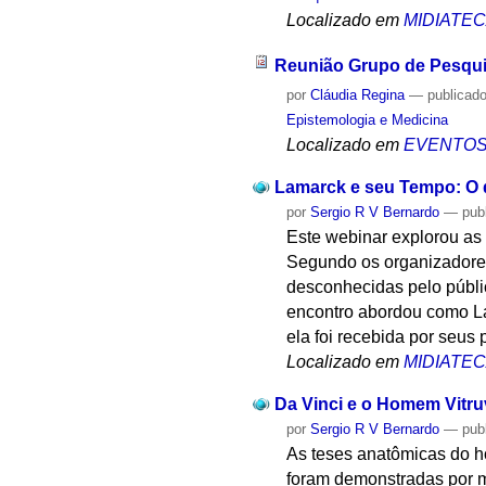
Localizado em
MIDIATE
Reunião Grupo de Pesqu
por
Cláudia Regina
—
publicad
Epistemologia e Medicina
Localizado em
EVENTO
Lamarck e seu Tempo: O 
por
Sergio R V Bernardo
—
pub
Este webinar explorou as
Segundo os organizadores
desconhecidas pelo públic
encontro abordou como La
ela foi recebida por seus 
Localizado em
MIDIATE
Da Vinci e o Homem Vitru
por
Sergio R V Bernardo
—
pub
As teses anatômicas do h
foram demonstradas por m