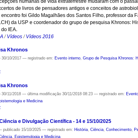
epções humanas de vida extraterrestre mudaram com o passar 
ertos de livros de pensadores antigos e conceitos de astrobio
encontro foi Gildo Magalhães dos Santos Filho, professor da F
CH) da USP e coordenador do grupo de pesquisa Khronos: Hist
 do IEA.
CA
/
Vídeos
/
Vídeos 2016
isa Khronos
o
30/10/2017
— registrado em:
Evento interno
,
Grupo de Pesquisa Khronos: Hi
S
isa Khronos
o
30/11/2018
—
última modificação
30/11/2018 08:23
— registrado em:
Evento
Epistemologia e Medicina
S
Ciência e Divulgação Científica - 14 e 15/10/2025
—
publicado
15/10/2025
— registrado em:
História
,
Ciência
,
Conhecimento
,
P
Ciência, Epistemologia e Medicina