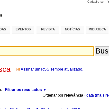
Cadastre-se
Busca
Busca
Avançad
OAS
EVENTOS
REVISTA
NOTÍCIAS
MIDIATECA
sca
Assinar um RSS sempre atualizado.
o.
Filtrar os resultados
Ordenar por
relevância
·
data (mais re