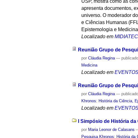
USP, mostra como as conc
apresenta documentos, exc
universo. O moderador do 
e Ciências Humanas (FFL
Epistemologia e Medicina
Localizado em
MIDIATE
Reunião Grupo de Pesqu
por
Cláudia Regina
—
publicad
Medicina
Localizado em
EVENTO
Reunião Grupo de Pesqu
por
Cláudia Regina
—
publicad
Khronos: História da Ciência, 
Localizado em
EVENTO
I Simpósio de História da 
por
Maria Leonor de Calasans
Pesquisa Khronos: História da 