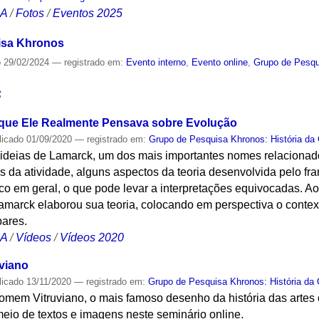
CA
/
Fotos
/
Eventos 2025
isa Khronos
o
29/02/2024
— registrado em:
Evento interno
,
Evento online
,
Grupo de Pesqui
S
que Ele Realmente Pensava sobre Evolução
licado
01/09/2020
— registrado em:
Grupo de Pesquisa Khronos: História da 
 ideias de Lamarck, um dos mais importantes nomes relacionad
 da atividade, alguns aspectos da teoria desenvolvida pelo fr
o em geral, o que pode levar a interpretações equivocadas. Ao 
marck elaborou sua teoria, colocando em perspectiva o context
pares.
CA
/
Vídeos
/
Vídeos 2020
viano
licado
13/11/2020
— registrado em:
Grupo de Pesquisa Khronos: História da 
omem Vitruviano, o mais famoso desenho da história das artes 
eio de textos e imagens neste seminário online.