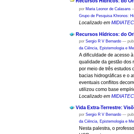
Recursos Hídricos: do Ori
por
Maria Leonor de Calasans
Grupo de Pesquisa Khronos: His
Localizado em
MIDIATE
Recursos Hídricos: do Ori
por
Sergio R V Bernardo
—
pub
da Ciência, Epistemologia e Me
A dificuldade de acesso 
qualidade da gestão dos r
por meio de três estudos
bacias hidrográficas e o 
eventuais conflitos decorr
utilizou como base empíric
Localizado em
MIDIATE
Vida Extra-Terrestre: Vi
por
Sergio R V Bernardo
—
pub
da Ciência, Epistemologia e Me
Nesta palestra, o profess