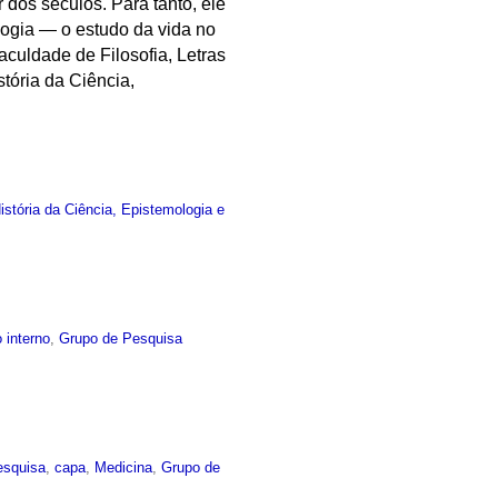
dos séculos. Para tanto, ele
logia — o estudo da vida no
aculdade de Filosofia, Letras
ória da Ciência,
stória da Ciência, Epistemologia e
 interno
,
Grupo de Pesquisa
esquisa
,
capa
,
Medicina
,
Grupo de