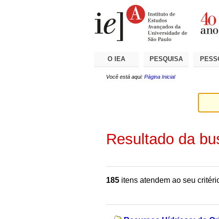
Ir
Ferramentas
Seções
para
Pessoais
o
conteúdo.
|
Ir
para
a
O IEA
PESQUISA
PESS
navegação
Você está aqui:
Página Inicial
Resultado da bu
185
itens atendem ao seu critéri