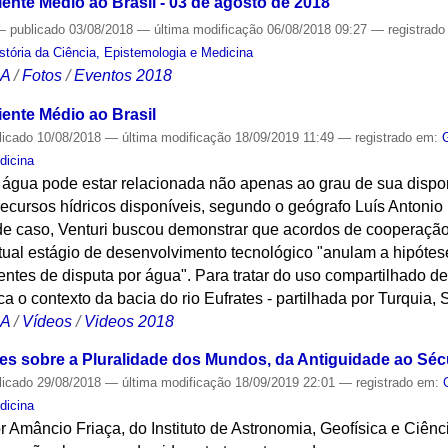
ente Médio ao Brasil - 03 de agosto de 2018
—
publicado
03/08/2018
—
última modificação
06/08/2018 09:27
— registrad
tória da Ciência, Epistemologia e Medicina
CA
/
Fotos
/
Eventos 2018
ente Médio ao Brasil
licado
10/08/2018
—
última modificação
18/09/2019 11:49
— registrado em:
dicina
à água pode estar relacionada não apenas ao grau de sua disp
ecursos hídricos disponíveis, segundo o geógrafo Luís Antonio B
 de caso, Venturi buscou demonstrar que acordos de cooperaçã
atual estágio de desenvolvimento tecnológico "anulam a hipótes
entes de disputa por água". Para tratar do uso compartilhado de
a o contexto da bacia do rio Eufrates - partilhada por Turquia, S
CA
/
Vídeos
/
Videos 2018
sões sobre a Pluralidade dos Mundos, da Antiguidade ao Séc
licado
29/08/2018
—
última modificação
18/09/2019 22:01
— registrado em:
dicina
or Amâncio Friaça, do Instituto de Astronomia, Geofísica e Ciênc