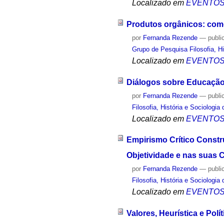
Localizado em
EVENTO
Produtos orgânicos: come
por
Fernanda Rezende
—
publi
Grupo de Pesquisa Filosofia, Hi
Localizado em
EVENTO
Diálogos sobre Educação
por
Fernanda Rezende
—
publi
Filosofia, História e Sociologia
Localizado em
EVENTO
Empirismo Crítico Constr
Objetividade e nas suas 
por
Fernanda Rezende
—
publi
Filosofia, História e Sociologia
Localizado em
EVENTO
Valores, Heurística e Pol