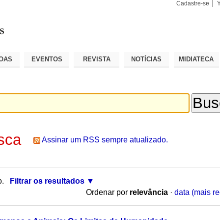
Cadastre-se
Busca
Busca
Avançad
OAS
EVENTOS
REVISTA
NOTÍCIAS
MIDIATECA
sca
Assinar um RSS sempre atualizado.
o.
Filtrar os resultados
Ordenar por
relevância
·
data (mais re