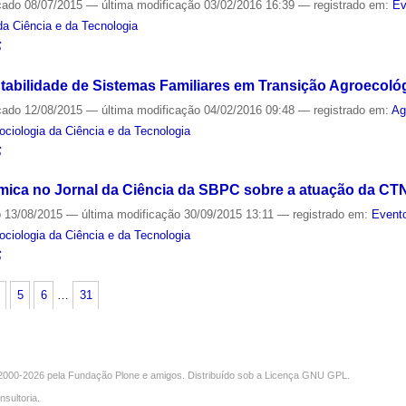
cado
08/07/2015
—
última modificação
03/02/2016 16:39
— registrado em:
Ev
 da Ciência e da Tecnologia
S
abilidade de Sistemas Familiares em Transição Agroecoló
cado
12/08/2015
—
última modificação
04/02/2016 09:48
— registrado em:
Ag
Sociologia da Ciência e da Tecnologia
S
mica no Jornal da Ciência da SBPC sobre a atuação da CT
o
13/08/2015
—
última modificação
30/09/2015 13:11
— registrado em:
Evento
Sociologia da Ciência e da Tecnologia
S
5
6
…
31
000-2026 pela
Fundação Plone
e amigos. Distribuído sob a
Licença GNU GPL
.
nsultoria
.