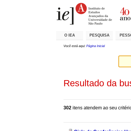
Ir
Ferramentas
Seções
para
Pessoais
o
conteúdo.
|
Ir
para
a
O IEA
PESQUISA
PESS
navegação
Você está aqui:
Página Inicial
Resultado da bu
302
itens atendem ao seu critéri