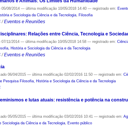
umanos e Animais: Os Limites da Humanidade
o
05/08/2014
—
última modificação
10/05/2018 14:40
— registrado em:
Event
stória e Sociologia da Ciência e da Tecnologia
,
Filosofia
S
/
Eventos e Reuniões
isciplinares: Relações entre Ciência, Tecnologia e Socieda
o
07/11/2014
—
última modificação
10/05/2018 14:58
— registrado em:
Ciênci
sofia, História e Sociologia da Ciência e da Tecnologia
S
/
Eventos e Reuniões
ia
cado
06/04/2015
—
última modificação
02/02/2016 11:50
— registrado em:
Ci
e Pesquisa Filosofia, História e Sociologia da Ciência e da Tecnologia
S
minismos e lutas atuais: resistência e potência na constr
cado
05/05/2015
—
última modificação
03/02/2016 10:41
— registrado em:
Ag
 e Sociologia da Ciência e da Tecnologia
,
Evento público