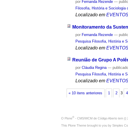
por
Fernanda Rezende
—
publi
Filosofia, História e Sociologia
Localizado em
EVENTO
Monitoramento da Sustent
por
Fernanda Rezende
—
publi
Pesquisa Filosofia, História e 
Localizado em
EVENTO
Reunião de Grupo A Polê
por
Cláudia Regina
—
publicad
Pesquisa Filosofia, História e 
Localizado em
EVENTO
« 10 itens anteriores
1
2
3
4
®
O
Plone
- CMS/WCM de Código Aberto
tem
©
2
This Plone Theme brought to you by
Simples Co