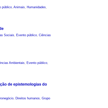
o público
,
Animais
,
Humanidades
,
de
as Sociais
,
Evento público
,
Ciências
ências Ambientais
,
Evento público
,
ução de epistemologias do
ronegócio
,
Direitos humanos
,
Grupo