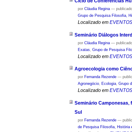
Ciclo de Conferências H
por
Cláudia Regina
—
publicad
Grupo de Pesquisa Filosofia, Hi
Localizado em
EVENTO
Seminário Diálogos Interd
por
Cláudia Regina
—
publicad
Exatas
,
Grupo de Pesquisa Filo
Localizado em
EVENTO
Agroecologia como Ciênc
por
Fernanda Rezende
—
publi
Agronegócio
,
Ecologia
,
Grupo d
Localizado em
EVENTO
Seminário Camponesas, fe
Sul
por
Fernanda Rezende
—
publi
de Pesquisa Filosofia, História