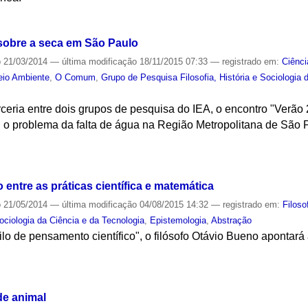
S
 sobre a seca em São Paulo
o
21/03/2014
—
última modificação
18/11/2015 07:33
— registrado em:
Ciênci
io Ambiente
,
O Comum
,
Grupo de Pesquisa Filosofia, História e Sociologia 
rceria entre dois grupos de pesquisa do IEA, o encontro "Verã
u o problema da falta de água na Região Metropolitana de São 
S
 entre as práticas científica e matemática
o
21/05/2014
—
última modificação
04/08/2015 14:32
— registrado em:
Filoso
Sociologia da Ciência e da Tecnologia
,
Epistemologia
,
Abstração
ilo de pensamento científico", o filósofo Otávio Bueno apontar
.
S
de animal