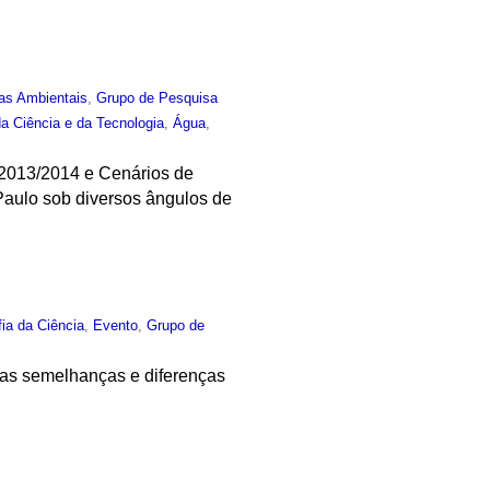
as Ambientais
,
Grupo de Pesquisa
da Ciência e da Tecnologia
,
Água
,
o 2013/2014 e Cenários de
Paulo sob diversos ângulos de
fia da Ciência
,
Evento
,
Grupo de
á as semelhanças e diferenças