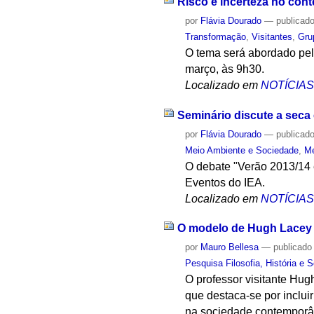
Risco e incerteza no cont
por
Flávia Dourado
—
publicad
Transformação
,
Visitantes
,
Gru
O tema será abordado pe
março, às 9h30.
Localizado em
NOTÍCIA
Seminário discute a seca
por
Flávia Dourado
—
publicad
Meio Ambiente e Sociedade
,
Me
O debate "Verão 2013/14 
Eventos do IEA.
Localizado em
NOTÍCIA
O modelo de Hugh Lacey pa
por
Mauro Bellesa
—
publicado
Pesquisa Filosofia, História e 
O professor visitante Hugh
que destaca-se por inclu
na sociedade contemporâ