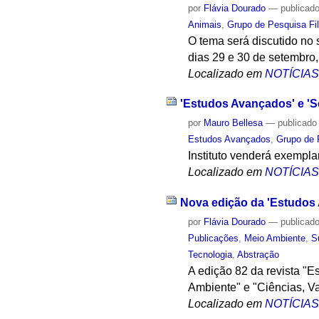
por
Flávia Dourado
—
publicad
Animais
,
Grupo de Pesquisa Fil
O tema será discutido no
dias 29 e 30 de setembro,
Localizado em
NOTÍCIA
'Estudos Avançados' e 'Sc
por
Mauro Bellesa
—
publicado
Estudos Avançados
,
Grupo de P
Instituto venderá exempl
Localizado em
NOTÍCIA
Nova edição da 'Estudos 
por
Flávia Dourado
—
publicad
Publicações
,
Meio Ambiente
,
S
Tecnologia
,
Abstração
A edição 82 da revista "E
Ambiente" e "Ciências, Va
Localizado em
NOTÍCIA