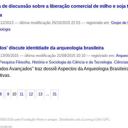
 de discussão sobre a liberação comercial de milho e soja 
a
/12/2013
—
última modificação
25/10/2015 22:03
— registrado em:
Grupo de P
nologia
S
s' discute identidade da arqueologia brasileira
13/05/2015
—
última modificação
21/09/2015 10:10
— registrado em:
Arqueo
esquisa Filosofia, História e Sociologia da Ciência e da Tecnologia
,
Ciências
udos Avançados" traz dossiê Aspectos da Arqueologia Brasileir
tivas.
S
8
9
10
11
12
13
…
31
000-2026 pela
Fundação Plone
e amigos. Distribuído sob a
Licença GNU GPL
.
nsultoria
.