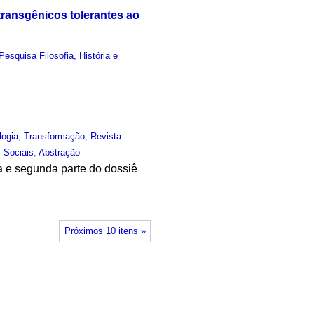
transgênicos tolerantes ao
esquisa Filosofia, História e
logia
,
Transformação
,
Revista
 Sociais
,
Abstração
a e segunda parte do dossiê
Próximos 10 itens »