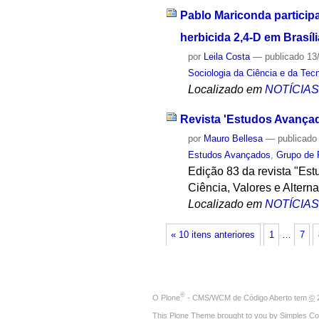
Pablo Mariconda participa
herbicida 2,4-D em Brasíli
por
Leila Costa
—
publicado
13
Sociologia da Ciência e da Tec
Localizado em
NOTÍCIA
Revista 'Estudos Avançado
por
Mauro Bellesa
—
publicado
Estudos Avançados
,
Grupo de P
Edição 83 da revista "Est
Ciência, Valores e Alterna
Localizado em
NOTÍCIA
« 10 itens anteriores
1
…
7
®
O
Plone
- CMS/WCM de Código Aberto
tem
©
2
This Plone Theme brought to you by
Simples Co