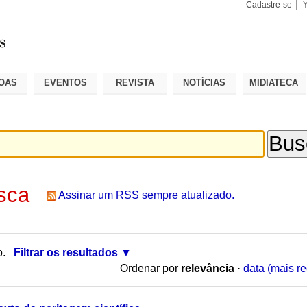
Cadastre-se
Busca
Busca
Avançad
OAS
EVENTOS
REVISTA
NOTÍCIAS
MIDIATECA
sca
Assinar um RSS sempre atualizado.
o.
Filtrar os resultados
Ordenar por
relevância
·
data (mais re