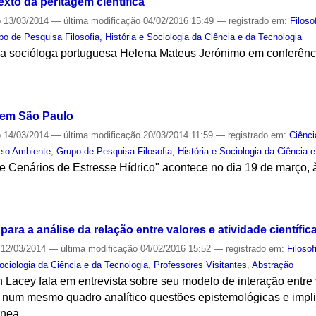
exto da peritagem científica
o
13/03/2014
—
última modificação
04/02/2016 15:49
— registrado em:
Filoso
po de Pesquisa Filosofia, História e Sociologia da Ciência e da Tecnologia
la socióloga portuguesa Helena Mateus Jerónimo em conferênc
S
 em São Paulo
o
14/03/2014
—
última modificação
20/03/2014 11:59
— registrado em:
Ciênci
io Ambiente
,
Grupo de Pesquisa Filosofia, História e Sociologia da Ciência 
e Cenários de Estresse Hídrico" acontece no dia 19 de março, 
S
ra a análise da relação entre valores e atividade científic
12/03/2014
—
última modificação
04/02/2016 15:52
— registrado em:
Filosof
Sociologia da Ciência e da Tecnologia
,
Professores Visitantes
,
Abstração
 Lacey fala em entrevista sobre seu modelo de interação entre va
ir num mesmo quadro analítico questões epistemológicas e impl
nea.