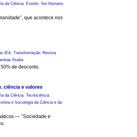
fia da Ciência
,
Evento
,
Ser Humano
,
umanidade", que acontece nos
as IEA
,
Transformação
,
Revista
entiae Studia
m 50% de desconto.
 ciência e valores
fia da Ciência
,
Tecnociência
,
stória e Sociologia da Ciência e da
emáticos — "Sociedade e
io.