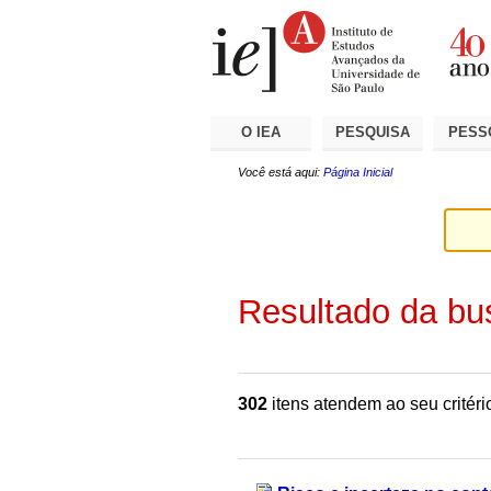
Ir
Ferramentas
Seções
para
Pessoais
o
conteúdo.
|
Ir
para
a
O IEA
PESQUISA
PESS
navegação
Você está aqui:
Página Inicial
Resultado da bu
302
itens atendem ao seu critéri