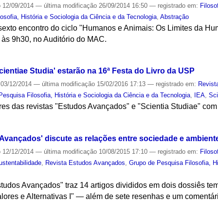
o
12/09/2014
—
última modificação
26/09/2014 16:50
— registrado em:
Filoso
osofia, História e Sociologia da Ciência e da Tecnologia
,
Abstração
 sexto encontro do ciclo "Humanos e Animais: Os Limites da H
 às 9h30, no Auditório do MAC.
S
ientiae Studia' estarão na 16ª Festa do Livro da USP
03/12/2014
—
última modificação
15/02/2016 17:13
— registrado em:
Revist
esquisa Filosofia, História e Sociologia da Ciência e da Tecnologia
,
IEA
,
Sci
ares das revistas "Estudos Avançados" e "Scientia Studiae" co
S
Avançados' discute as relações entre sociedade e ambiente,
o
12/12/2014
—
última modificação
10/08/2015 17:10
— registrado em:
Filoso
ustentabilidade
,
Revista Estudos Avançados
,
Grupo de Pesquisa Filosofia, Hi
studos Avançados" traz 14 artigos divididos em dois dossiês t
lores e Alternativas I" — além de sete resenhas e um comentár
S