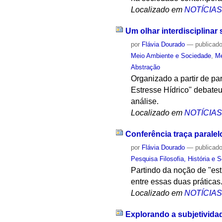
Localizado em
NOTÍCIA
Um olhar interdisciplinar
por
Flávia Dourado
—
publicad
Meio Ambiente e Sociedade
,
Me
Abstração
Organizado a partir de pa
Estresse Hídrico" debate
análise.
Localizado em
NOTÍCIA
Conferência traça paralelo
por
Flávia Dourado
—
publicad
Pesquisa Filosofia, História e 
Partindo da noção de "est
entre essas duas práticas
Localizado em
NOTÍCIA
Explorando a subjetivida