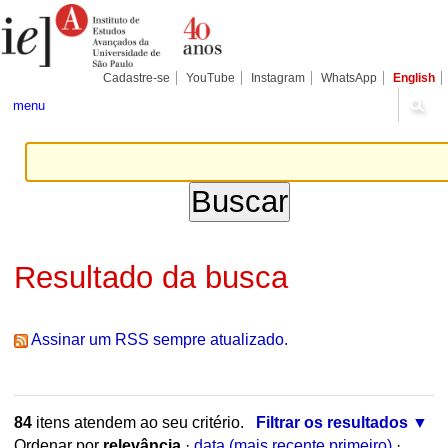
Ir
Ferramentas
Seções
para
Pessoais
o
conteúdo.
|
Cadastre-se
YouTube
Instagram
WhatsApp
English
Ir
para
menu
a
navegação
Resultado da busca
Assinar um RSS sempre atualizado.
84
itens atendem ao seu critério.
Filtrar os resultados
Ordenar por
relevância
·
data (mais recente primeiro)
·