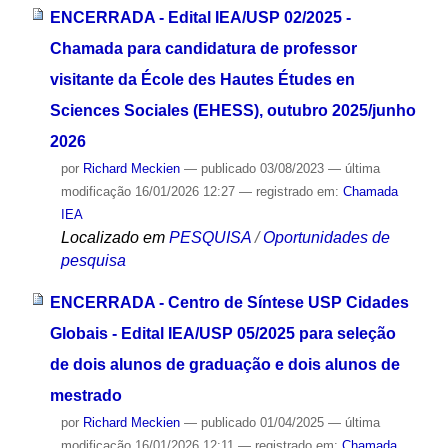
ENCERRADA - Edital IEA/USP 02/2025 -
Chamada para candidatura de professor
visitante da École des Hautes Études en
Sciences Sociales (EHESS), outubro 2025/junho
2026
por
Richard Meckien
—
publicado
03/08/2023
—
última
modificação
16/01/2026 12:27
— registrado em:
Chamada
IEA
Localizado em
PESQUISA
/
Oportunidades de
pesquisa
ENCERRADA - Centro de Síntese USP Cidades
Globais - Edital IEA/USP 05/2025 para seleção
de dois alunos de graduação e dois alunos de
mestrado
por
Richard Meckien
—
publicado
01/04/2025
—
última
modificação
16/01/2026 12:11
— registrado em:
Chamada