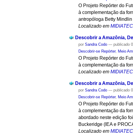
O Projeto Repórter do Fu
à complementação da form
antropóloga Betty Mindlin
Localizado em
MIDIATE
Descobrir a Amazônia, Des
por
Sandra Codo
—
publicado
0
Descobrir-se Repórter
,
Meio Am
O Projeto Repórter do Fu
à complementação da form
Localizado em
MIDIATE
Descobrir a Amazônia, Des
por
Sandra Codo
—
publicado
0
Descobrir-se Repórter
,
Meio Am
O Projeto Repórter do Fu
à complementação da form
abordado neste edição fo
Buckeridge (IEA e PRO
Localizado em
MIDIATE