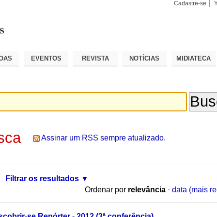
Cadastre-se
Busca
Busca
Avançad
OAS
EVENTOS
REVISTA
NOTÍCIAS
MIDIATECA
sca
Assinar um RSS sempre atualizado.
Filtrar os resultados
Ordenar por
relevância
·
data (mais re
obrir-se Repórter - 2012 (3ª conferência)