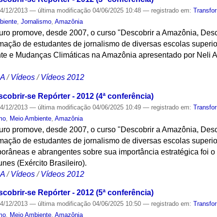
4/12/2013
—
última modificação
04/06/2025 10:48
— registrado em:
Transfo
biente
,
Jornalismo
,
Amazônia
turo promove, desde 2007, o curso "Descobrir a Amazônia, Desc
ação de estudantes de jornalismo de diversas escolas superi
te e Mudanças Climáticas na Amazônia apresentado por Neli A
CA
/
Vídeos
/
Vídeos 2012
obrir-se Repórter - 2012 (4ª conferência)
4/12/2013
—
última modificação
04/06/2025 10:49
— registrado em:
Transfo
mo
,
Meio Ambiente
,
Amazônia
turo promove, desde 2007, o curso "Descobrir a Amazônia, Desc
ação de estudantes de jornalismo de diversas escolas superi
porâneas e abrangentes sobre sua importância estratégica foi 
es (Exército Brasileiro).
CA
/
Vídeos
/
Vídeos 2012
obrir-se Repórter - 2012 (5ª conferência)
4/12/2013
—
última modificação
04/06/2025 10:50
— registrado em:
Transfo
mo
,
Meio Ambiente
,
Amazônia