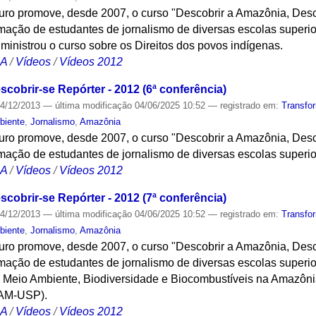
turo promove, desde 2007, o curso "Descobrir a Amazônia, Desc
ação de estudantes de jornalismo de diversas escolas superio
 ministrou o curso sobre os Direitos dos povos indígenas.
CA
/
Vídeos
/
Vídeos 2012
cobrir-se Repórter - 2012 (6ª conferência)
4/12/2013
—
última modificação
04/06/2025 10:52
— registrado em:
Transfo
biente
,
Jornalismo
,
Amazônia
turo promove, desde 2007, o curso "Descobrir a Amazônia, Desc
ação de estudantes de jornalismo de diversas escolas superi
CA
/
Vídeos
/
Vídeos 2012
cobrir-se Repórter - 2012 (7ª conferência)
4/12/2013
—
última modificação
04/06/2025 10:52
— registrado em:
Transfo
biente
,
Jornalismo
,
Amazônia
turo promove, desde 2007, o curso "Descobrir a Amazônia, Desc
ação de estudantes de jornalismo de diversas escolas superi
i Meio Ambiente, Biodiversidade e Biocombustíveis na Amazôni
CAM-USP).
CA
/
Vídeos
/
Vídeos 2012