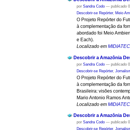
por
Sandra Codo
—
publicado
0
Descobrir-se Repórter
,
Meio Am
O Projeto Repórter do Fu
à complementação da form
abordado foi Meio Ambien
e Each).
Localizado em
MIDIATE
Descobrir a Amazônia Desc
por
Sandra Codo
—
publicado
0
Descobrir-se Repórter
,
Jornalis
O Projeto Repórter do Fu
à complementação da form
Brasileira: visões contem
Mario Antonio Ramos Antun
Localizado em
MIDIATE
Descobrir a Amazônia Desc
por
Sandra Codo
—
publicado
0
Descobrir-se Repórter
,
Jornalis