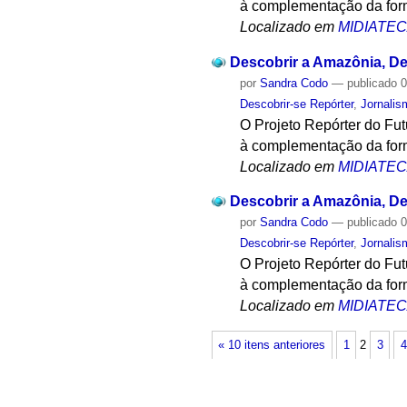
à complementação da form
Localizado em
MIDIATE
Descobrir a Amazônia, Des
por
Sandra Codo
—
publicado
0
Descobrir-se Repórter
,
Jornalis
O Projeto Repórter do Fu
à complementação da form
Localizado em
MIDIATE
Descobrir a Amazônia, Des
por
Sandra Codo
—
publicado
0
Descobrir-se Repórter
,
Jornalis
O Projeto Repórter do Fu
à complementação da form
Localizado em
MIDIATE
« 10 itens anteriores
1
2
3
4