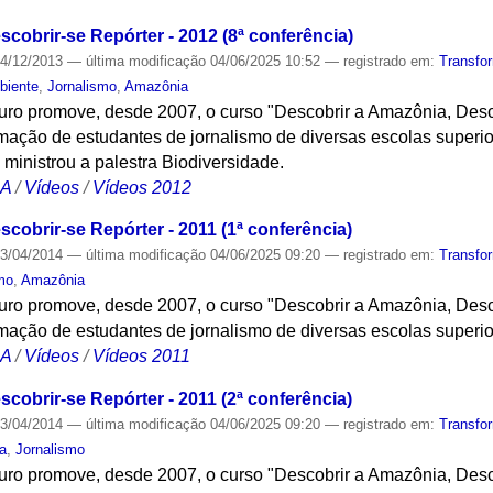
cobrir-se Repórter - 2012 (8ª conferência)
4/12/2013
—
última modificação
04/06/2025 10:52
— registrado em:
Transfo
biente
,
Jornalismo
,
Amazônia
turo promove, desde 2007, o curso "Descobrir a Amazônia, Desc
ação de estudantes de jornalismo de diversas escolas superi
nistrou a palestra Biodiversidade.
CA
/
Vídeos
/
Vídeos 2012
cobrir-se Repórter - 2011 (1ª conferência)
3/04/2014
—
última modificação
04/06/2025 09:20
— registrado em:
Transfo
mo
,
Amazônia
turo promove, desde 2007, o curso "Descobrir a Amazônia, Desc
ação de estudantes de jornalismo de diversas escolas superi
CA
/
Vídeos
/
Vídeos 2011
cobrir-se Repórter - 2011 (2ª conferência)
3/04/2014
—
última modificação
04/06/2025 09:20
— registrado em:
Transfo
a
,
Jornalismo
turo promove, desde 2007, o curso "Descobrir a Amazônia, Desc