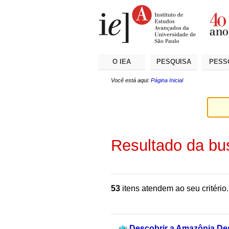
Ir
Ferramentas
Seções
para
Pessoais
o
conteúdo.
|
Ir
para
a
O IEA
PESQUISA
PESS
navegação
Você está aqui:
Página Inicial
Resultado da bu
53
itens atendem ao seu critério.
Descobrir a Amazônia Desc