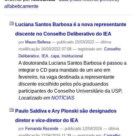
alfabeticamente
Luciana Santos Barbosa é a nova representante
discente no Conselho Deliberativo do IEA
por
Mauro Bellesa
—
publicado
15/03/2022
—
última
modificação
16/03/2022 07:08
— registrado em:
Conselho
Deliberativo
,
IEA
,
capa
,
Institucional
A doutoranda Luciana Santos Barbosa é passou a
integrar o CD para mandato de um ano em
fevereiro, na vaga destinada a representante
discente escolhido pelos pós-graduandos
participantes do Conselho Universitário da USP.
Localizado em
NOTÍCIAS
Paulo Saldiva e Ary Plonski são designados
diretor e vice-diretor do IEA
por
Fernanda Rezende
—
publicado
12/04/2016
—
última
modificação
27/06/2016 11:39
— registrado em:
Conselho