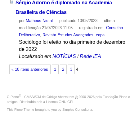
Sérgio Adorno é diplomado na Academia
Brasileira de Ciências
por
Matheus Nistal
—
publicado
10/05/2023
—
última
modificação
21/07/2023 11:05
— registrado em:
Conselho
Deliberativo
,
Revista Estudos Avançados
,
capa
Sociólogo foi eleito no dia primeiro de dezembro
de 2022
Localizado em
NOTÍCIAS
/
Rede IEA
« 10 itens anteriores
1
2
3
4
®
O
Plone
- CMS/WCM de Código Aberto
tem
©
2000-2026 pela
Fundação Plone
e
amigos. Distribuído sob a
Licença GNU GPL
.
This Plone Theme brought to you by
Simples Consultoria
.