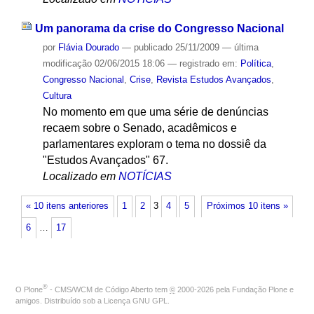
Um panorama da crise do Congresso Nacional
por
Flávia Dourado
—
publicado
25/11/2009
—
última
modificação
02/06/2015 18:06
— registrado em:
Política
,
Congresso Nacional
,
Crise
,
Revista Estudos Avançados
,
Cultura
No momento em que uma série de denúncias
recaem sobre o Senado, acadêmicos e
parlamentares exploram o tema no dossiê da
"Estudos Avançados" 67.
Localizado em
NOTÍCIAS
« 10 itens anteriores
1
2
3
4
5
Próximos 10 itens »
6
…
17
®
O
Plone
- CMS/WCM de Código Aberto
tem
©
2000-2026 pela
Fundação Plone
e
amigos. Distribuído sob a
Licença GNU GPL
.