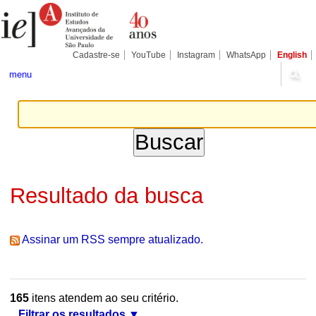
Ir
Ferramentas
Seções
para
Pessoais
o
conteúdo.
|
Cadastre-se
YouTube
Instagram
WhatsApp
English
Ir
para
menu
a
navegação
Resultado da busca
Assinar um RSS sempre atualizado.
165
itens atendem ao seu critério.
Filtrar os resultados