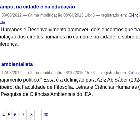
campo, na cidade e na educação
o
30/08/2012
—
última modificação
08/04/2013 14:46
— registrado em:
Ciênc
ade
s Humanos e Desenvolvimento promoveu dois encontros que tra
violação dos direitos humanos no campo e na cidade, e sobre o
iferença.
S
 ambientalista
o
17/03/2012
—
última modificação
28/10/2015 15:23
— registrado em:
Ciênc
jamento político." Essa é a definição para Aziz Ab'Sáber (1
beiro, da Faculdade de Filosofia, Letras e Ciências Humana
Pesquisa de Ciências Ambientais do IEA.
S
4
5
6
7
8
…
30