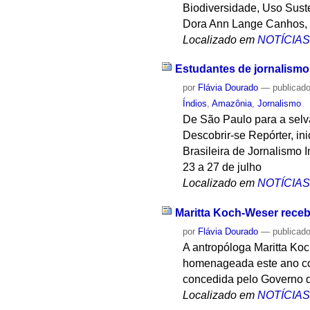
Biodiversidade, Uso Sust
Dora Ann Lange Canhos, 
Localizado em
NOTÍCIA
Estudantes de jornalismo
por
Flávia Dourado
—
publicad
Índios
,
Amazônia
,
Jornalismo
De São Paulo para a selva
Descobrir-se Repórter, in
Brasileira de Jornalismo 
23 a 27 de julho
Localizado em
NOTÍCIA
Maritta Koch-Weser receb
por
Flávia Dourado
—
publicad
A antropóloga Maritta Ko
homenageada este ano com
concedida pelo Governo 
Localizado em
NOTÍCIA