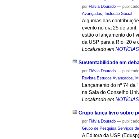
por
Flávia Dourado
—
publicad
Avançados
,
Inclusão Social
Algumas das contribuiçõe
evento no dia 25 de abril,
estão o lançamento do liv
da USP para a Rio+20 e o
Localizado em
NOTÍCIA
Sustentabilidade em deba
por
Flávia Dourado
—
publicad
Revista Estudos Avançados
,
M
Lançamento do nº 74 da `E
na Sala do Conselho Univ
Localizado em
NOTÍCIA
Grupo lança livro sobre p
por
Flávia Dourado
—
publicad
Grupo de Pesquisa Serviços d
A Editora da USP (Edusp) 