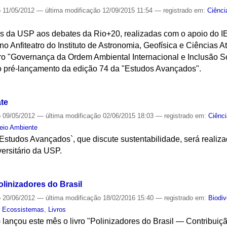
o
11/05/2012
—
última modificação
12/09/2015 11:54
— registrado em:
Ciênci
s da USP aos debates da Rio+20, realizadas com o apoio do I
 no Anfiteatro do Instituto de Astronomia, Geofísica e Ciências A
ro "Governança da Ordem Ambiental Internacional e Inclusão So
 pré-lançamento da edição 74 da "Estudos Avançados".
S
te
o
09/05/2012
—
última modificação
02/06/2015 18:03
— registrado em:
Ciênc
eio Ambiente
studos Avançados`, que discute sustentabilidade, será realiza
ersitário da USP.
S
olinizadores do Brasil
o
20/06/2012
—
última modificação
18/02/2016 15:40
— registrado em:
Biodiv
e Ecossistemas
,
Livros
lançou este mês o livro "Polinizadores do Brasil — Contribuiç