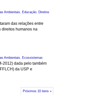
ias Ambientais
,
Educação
,
Direitos
taram das relações entre
s direitos humanos na
ias Ambientais
,
Ecossistemas
924-2012) dada pelo também
s (FFLCH) da USP e
Próximos 10 itens »