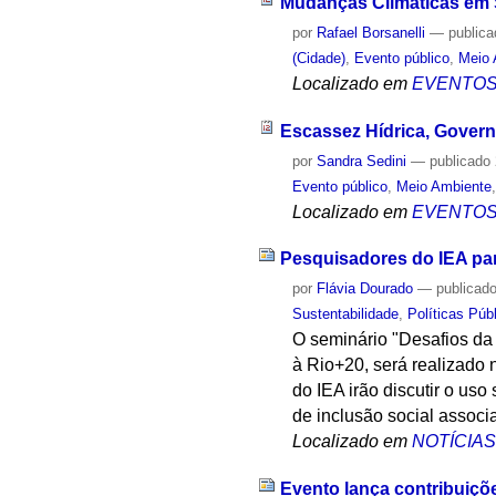
Mudanças Climáticas em 
por
Rafael Borsanelli
—
public
(Cidade)
,
Evento público
,
Meio 
Localizado em
EVENTO
Escassez Hídrica, Govern
por
Sandra Sedini
—
publicado
Evento público
,
Meio Ambiente
Localizado em
EVENTO
Pesquisadores do IEA par
por
Flávia Dourado
—
publicad
Sustentabilidade
,
Políticas Púb
O seminário "Desafios da
à Rio+20, será realizado 
do IEA irão discutir o uso
de inclusão social associ
Localizado em
NOTÍCIA
Evento lança contribuiçõ