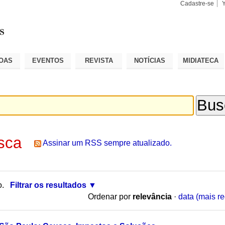
Cadastre-se
Busca
Busca
Avançad
OAS
EVENTOS
REVISTA
NOTÍCIAS
MIDIATECA
sca
Assinar um RSS sempre atualizado.
o.
Filtrar os resultados
Ordenar por
relevância
·
data (mais re