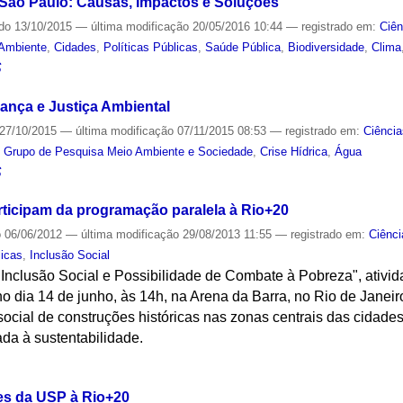
São Paulo: Causas, Impactos e Soluções
ado
13/10/2015
—
última modificação
20/05/2016 10:44
— registrado em:
Ciên
Ambiente
,
Cidades
,
Políticas Públicas
,
Saúde Pública
,
Biodiversidade
,
Clima
S
ança e Justiça Ambiental
27/10/2015
—
última modificação
07/11/2015 08:53
— registrado em:
Ciência
,
Grupo de Pesquisa Meio Ambiente e Sociedade
,
Crise Hídrica
,
Água
S
ticipam da programação paralela à Rio+20
o
06/06/2012
—
última modificação
29/08/2013 11:55
— registrado em:
Ciênci
licas
,
Inclusão Social
 Inclusão Social e Possibilidade de Combate à Pobreza", ativi
no dia 14 de junho, às 14h, na Arena da Barra, no Rio de Janei
 social de construções históricas nas zonas centrais das cidades
ada à sustentabilidade.
S
es da USP à Rio+20