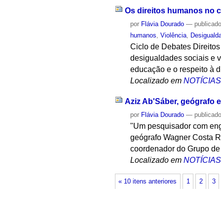
Os direitos humanos no 
por
Flávia Dourado
—
publicad
humanos
,
Violência
,
Desiguald
Ciclo de Debates Direito
desigualdades sociais e 
educação e o respeito à d
Localizado em
NOTÍCIA
Aziz Ab'Sáber, geógrafo e
por
Flávia Dourado
—
publicad
"Um pesquisador com enga
geógrafo Wagner Costa Ri
coordenador do Grupo de 
Localizado em
NOTÍCIA
« 10 itens anteriores
1
2
3