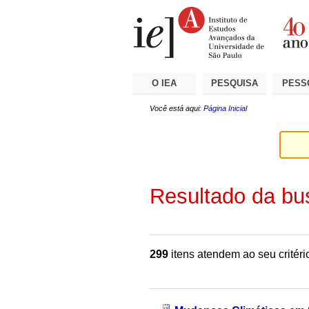
Ir
Ferramentas
Seções
para
Pessoais
o
conteúdo.
|
Ir
para
a
O IEA
PESQUISA
PESS
navegação
Você está aqui:
Página Inicial
Resultado da bu
299
itens atendem ao seu critéri