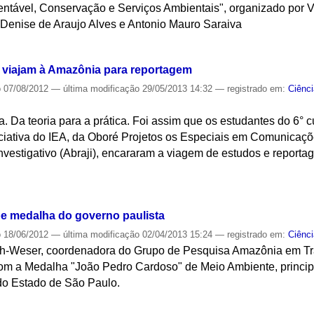
entável, Conservação e Serviços Ambientais", organizado por V
Denise de Araujo Alves e Antonio Mauro Saraiva
S
 viajam à Amazônia para reportagem
o
07/08/2012
—
última modificação
29/05/2013 14:32
— registrado em:
Ciênc
. Da teoria para a prática. Foi assim que os estudantes do 6° 
iciativa do IEA, da Oboré Projetos os Especiais em Comunicaçõ
Investigativo (Abraji), encararam a viagem de estudos e report
S
e medalha do governo paulista
o
18/06/2012
—
última modificação
02/04/2013 15:24
— registrado em:
Ciênc
ch-Weser, coordenadora do Grupo de Pesquisa Amazônia em Tr
 a Medalha "João Pedro Cardoso" de Meio Ambiente, principa
do Estado de São Paulo.
S