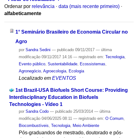
Ordenar por
relevância
·
data (mais recente primeiro)
·
alfabeticamente
1° Seminário Brasileiro de Economia Circular no
Agro
por
Sandra Sedini
—
publicado
09/11/2017
—
última
modificação
09/11/2017 14:16
— registrado em:
Tecnologia
,
Evento público
,
Sustentabilidade
,
Ecossistemas
,
Agronegócio
,
Agroecologia
,
Ecologia
Localizado em
EVENTOS
1st Brazil-USA Biofuels Short Course: Providing
Interdisciplinary Education in Biofuels
Technologies - Vídeo 1
por
Sandra Codo
—
publicado
25/03/2014
—
última
modificação
04/06/2025 08:11
— registrado em:
O Comum
,
Biocombustíveis
,
Tecnologia
,
Meio Ambiente
Pós-graduandos de mestrado, doutorado e pós-