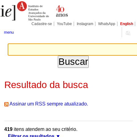
Ir
Ferramentas
Seções
para
Pessoais
o
conteúdo.
|
Cadastre-se
YouTube
Instagram
WhatsApp
English
Ir
para
menu
a
navegação
Resultado da busca
Assinar um RSS sempre atualizado.
419
itens atendem ao seu critério.
Filtrar os resultados