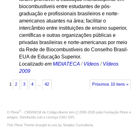
biocombustíveis entre estudantes de pós-
graduação e profissionais brasileiros e norte-
americanos atuantes na área; facilitar o
intercâmbio entre instituições de ensino superior,
científicas e outras organizações públicas e
privadas brasileiras e norte-americanas por meio
da Rede de Biocombustíveis do Conselho Brasil-
EUA de Educação Superior.
Localizado em
MIDIATECA
/
Vídeos
/
Vídeos
2009
1
2
3
4
…
42
Próximos 10 itens »
®
O
Plone
- CMS/WCM de Código Aberto
tem
©
2000-2026 pela
Fundação Plone
e
amigos. Distribuído sob a
Licença GNU GPL
.
This Plone Theme brought to you by
Simples Consultoria
.