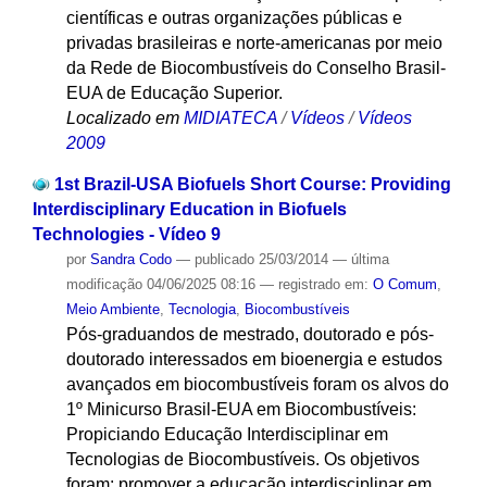
científicas e outras organizações públicas e
privadas brasileiras e norte-americanas por meio
da Rede de Biocombustíveis do Conselho Brasil-
EUA de Educação Superior.
Localizado em
MIDIATECA
/
Vídeos
/
Vídeos
2009
1st Brazil-USA Biofuels Short Course: Providing
Interdisciplinary Education in Biofuels
Technologies - Vídeo 9
por
Sandra Codo
—
publicado
25/03/2014
—
última
modificação
04/06/2025 08:16
— registrado em:
O Comum
,
Meio Ambiente
,
Tecnologia
,
Biocombustíveis
Pós-graduandos de mestrado, doutorado e pós-
doutorado interessados em bioenergia e estudos
avançados em biocombustíveis foram os alvos do
1º Minicurso Brasil-EUA em Biocombustíveis:
Propiciando Educação Interdisciplinar em
Tecnologias de Biocombustíveis. Os objetivos
foram: promover a educação interdisciplinar em