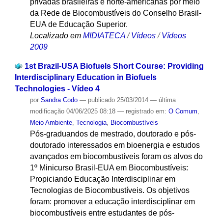
privadas brasileiras e norte-americanas por meio
da Rede de Biocombustíveis do Conselho Brasil-
EUA de Educação Superior.
Localizado em
MIDIATECA
/
Vídeos
/
Vídeos
2009
1st Brazil-USA Biofuels Short Course: Providing
Interdisciplinary Education in Biofuels
Technologies - Vídeo 4
por
Sandra Codo
—
publicado
25/03/2014
—
última
modificação
04/06/2025 08:18
— registrado em:
O Comum
,
Meio Ambiente
,
Tecnologia
,
Biocombustíveis
Pós-graduandos de mestrado, doutorado e pós-
doutorado interessados em bioenergia e estudos
avançados em biocombustíveis foram os alvos do
1º Minicurso Brasil-EUA em Biocombustíveis:
Propiciando Educação Interdisciplinar em
Tecnologias de Biocombustíveis. Os objetivos
foram: promover a educação interdisciplinar em
biocombustíveis entre estudantes de pós-