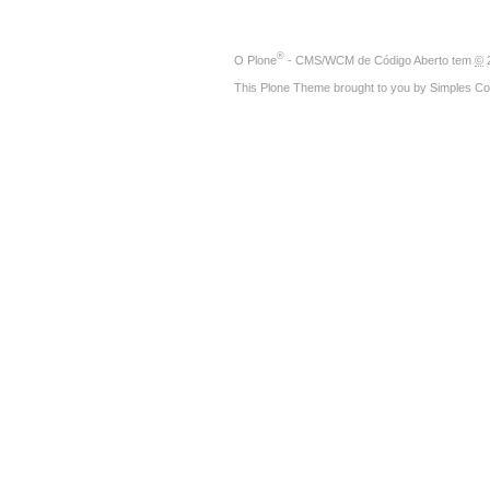
®
O
Plone
- CMS/WCM de Código Aberto
tem
©
2
This Plone Theme brought to you by
Simples Co