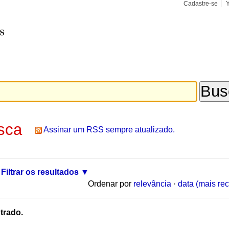
Cadastre-se
Busca
Busca
Avançad
sca
Assinar um RSS sempre atualizado.
Filtrar os resultados
Ordenar por
relevância
·
data (mais rec
trado.