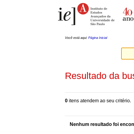
Ir
Ferramentas
para
Pessoais
o
conteúdo.
|
Ir
para
a
Você está aqui:
Página Inicial
navegação
Resultado da bu
0
itens atendem ao seu critério.
Nenhum resultado foi encon