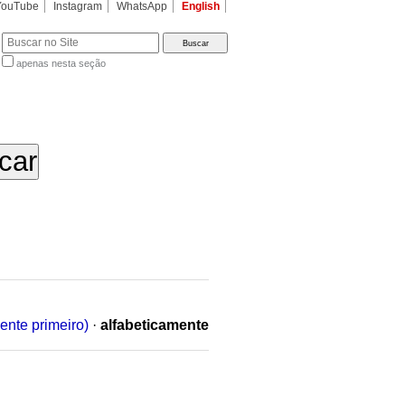
YouTube
Instagram
WhatsApp
English
apenas nesta seção
a…
ente primeiro)
·
alfabeticamente