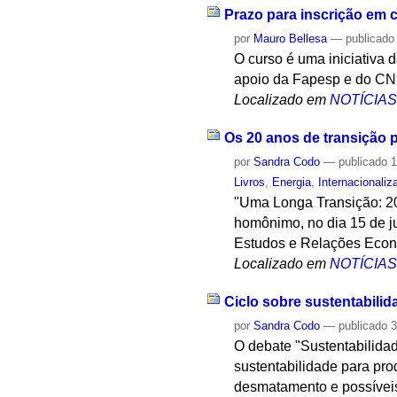
Prazo para inscrição em 
por
Mauro Bellesa
—
publicado
O curso é uma iniciativa
apoio da Fapesp e do CN
Localizado em
NOTÍCIA
Os 20 anos de transição 
por
Sandra Codo
—
publicado
1
Livros
,
Energia
,
Internacionaliz
"Uma Longa Transição: 20
homônimo, no dia 15 de ju
Estudos e Relações Econô
Localizado em
NOTÍCIA
Ciclo sobre sustentabili
por
Sandra Codo
—
publicado
3
O debate "Sustentabilidad
sustentabilidade para pro
desmatamento e possíveis