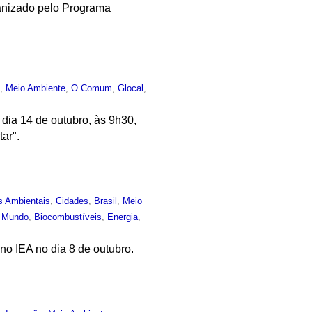
anizado pelo Programa
o
,
Meio Ambiente
,
O Comum
,
Glocal
,
 dia 14 de outubro, às 9h30,
ar".
s Ambientais
,
Cidades
,
Brasil
,
Meio
,
Mundo
,
Biocombustíveis
,
Energia
,
o IEA no dia 8 de outubro.