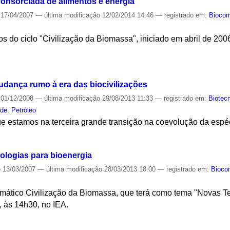
consorciada de alimentos e energia
17/04/2007
—
última modificação
12/02/2014 14:46
— registrado em:
Biocom
os do ciclo "Civilização da Biomassa", iniciado em abril de 20
S
udança rumo à era das biocivilizações
01/12/2008
—
última modificação
29/08/2013 11:33
— registrado em:
Biotec
ade
,
Petróleo
e estamos na terceira grande transição na coevolução da espé
S
ologias para bioenergia
o
13/03/2007
—
última modificação
28/03/2013 18:00
— registrado em:
Bioco
emático Civilização da Biomassa, que terá como tema "Novas Te
, às 14h30, no IEA.
S