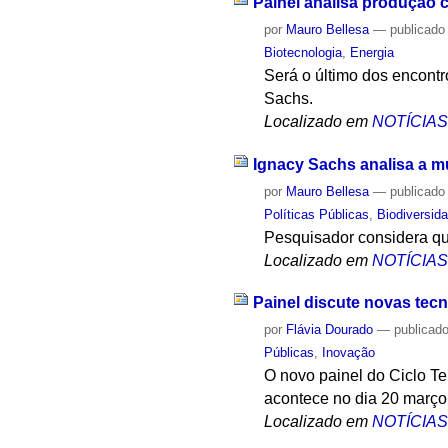
Painel analisa produção 
por
Mauro Bellesa
—
publicado
Biotecnologia
,
Energia
Será o último dos encontr
Sachs.
Localizado em
NOTÍCIA
Ignacy Sachs analisa a m
por
Mauro Bellesa
—
publicado
Políticas Públicas
,
Biodiversid
Pesquisador considera qu
Localizado em
NOTÍCIA
Painel discute novas tecn
por
Flávia Dourado
—
publicad
Públicas
,
Inovação
O novo painel do Ciclo T
acontece no dia 20 março
Localizado em
NOTÍCIA