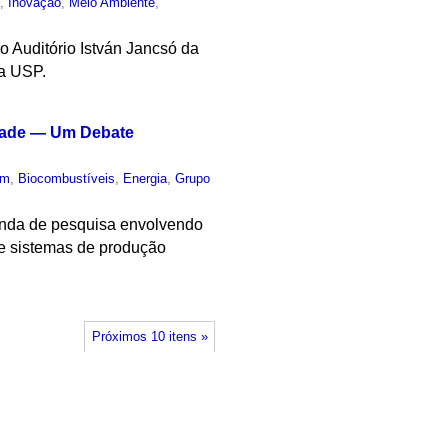
o
,
Inovação
,
Meio Ambiente
,
o Auditório István Jancsó da
da USP.
idade — Um Debate
um
,
Biocombustíveis
,
Energia
,
Grupo
enda de pesquisa envolvendo
 e sistemas de produção
Próximos 10 itens »