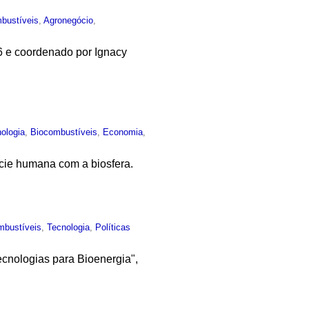
bustíveis
,
Agronegócio
,
06 e coordenado por Ignacy
nologia
,
Biocombustíveis
,
Economia
,
cie humana com a biosfera.
mbustíveis
,
Tecnologia
,
Políticas
cnologias para Bioenergia",