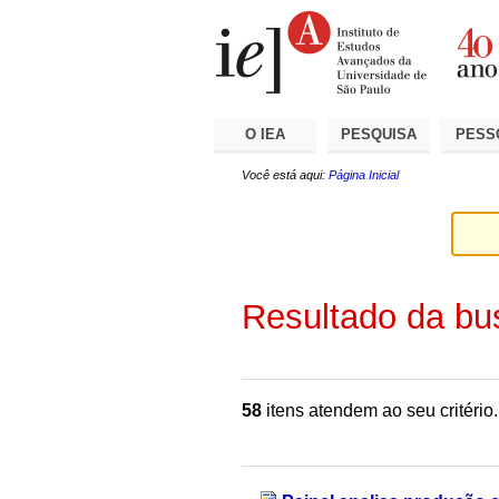
Ir
Ferramentas
Seções
para
Pessoais
o
conteúdo.
|
Ir
para
a
O IEA
PESQUISA
PESS
navegação
Você está aqui:
Página Inicial
Resultado da bu
58
itens atendem ao seu critério.