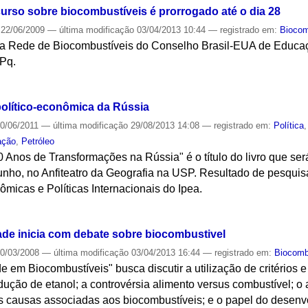
curso sobre biocombustíveis é prorrogado até o dia 28
22/06/2009
—
última modificação
03/04/2013 10:44
— registrado em:
Biocom
 da Rede de Biocombustíveis do Conselho Brasil-EUA de Educa
Pq.
S
político-econômica da Rússia
0/06/2011
—
última modificação
29/08/2013 14:08
— registrado em:
Política
ação
,
Petróleo
 Anos de Transformações na Rússia" é o título do livro que se
nho, no Anfiteatro da Geografia na USP. Resultado de pesquisa
micas e Políticas Internacionais do Ipea.
S
dade inicia com debate sobre biocombustivel
0/03/2008
—
última modificação
03/04/2013 16:44
— registrado em:
Biocomb
e em Biocombustíveis" busca discutir a utilização de critérios 
dução de etanol; a controvérsia alimento versus combustível; o
 causas associadas aos biocombustíveis; e o papel do desenv