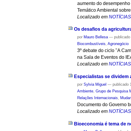
aumento do desempenho so
Temático Ambiental sobre
Localizado em
NOTÍCIA
Os desafios da agricultu
por
Mauro Bellesa
—
publicado
Biocombustíveis
,
Agronegócio
3º debate do ciclo "A Cam
na Sala de Eventos do IE
Localizado em
NOTÍCIA
Especialistas se dividem 
por
Sylvia Miguel
—
publicado
1
Ambiente
,
Grupo de Pesquisa 
Relações Internacionais
,
Mudan
Documento do Governo bra
Localizado em
NOTÍCIA
Bioeconomia é tema de no