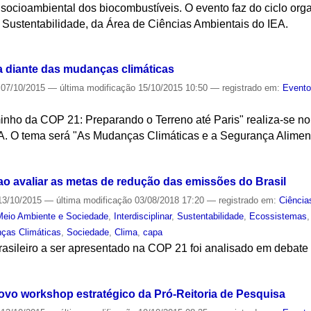
cioambiental dos biocombustíveis. O evento faz do ciclo org
 Sustentabilidade, da Área de Ciências Ambientais do IEA.
S
ra diante das mudanças climáticas
07/10/2015
—
última modificação
15/10/2015 10:50
— registrado em:
Event
inho da COP 21: Preparando o Terreno até Paris" realiza-se no
A. O tema será "As Mudanças Climáticas e a Segurança Aliment
S
ao avaliar as metas de redução das emissões do Brasil
3/10/2015
—
última modificação
03/08/2018 17:20
— registrado em:
Ciência
Meio Ambiente e Sociedade
,
Interdisciplinar
,
Sustentabilidade
,
Ecossistemas
ças Climáticas
,
Sociedade
,
Clima
,
capa
sileiro a ser apresentado na COP 21 foi analisado em debate n
S
vo workshop estratégico da Pró-Reitoria de Pesquisa