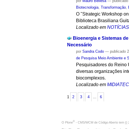
por
Mauro Bellesa
—
publicado
Biotecnologia
,
Transformação
,
O "Strategic Workshop on 
Biblioteca Brasiliana Gui
Localizado em
NOTÍCIA
Bioenergia e Sistemas de
Necessário
por
Sandra Codo
—
publicado
2
de Pesquisa Meio Ambiente e 
Pesquisadores do Reino U
diversas organizações in
biocomplexos.
Localizado em
MIDIATE
1
2
3
4
…
6
®
O
Plone
- CMS/WCM de Código Aberto
tem
©
2