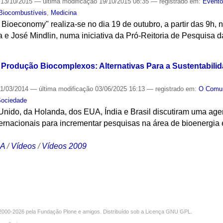
13/10/2015
—
última modificação
19/10/2015 08:35
— registrado em:
Event
Biocombustíveis
,
Medicina
Bioeconomy" realiza-se no dia 19 de outubro, a partir das 9h, n
ta e José Mindlin, numa iniciativa da Pró-Reitoria de Pesquisa 
S
 Produção Biocomplexos: Alternativas Para a Sustentabil
1/03/2014
—
última modificação
03/06/2025 16:13
— registrado em:
O Com
Sociedade
nido, da Holanda, dos EUA, Índia e Brasil discutiram uma ag
ternacionais para incrementar pesquisas na área de bioenergia
CA
/
Vídeos
/
Vídeos 2009
000-2026 pela
Fundação Plone
e amigos. Distribuído sob a
Licença GNU GPL
.