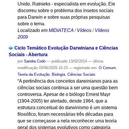
Unido. Ratnieks - especialista em evolução. Ele
discorreu sobre o problema dos insetos sociais
para Darwin e sobre suas próprias pesquisas
sobre o tema.
Localizado em
MIDIATECA
/
Vídeos
/
Vídeos
2009
Ciclo Temático Evolução Darwiniana e Ciências
Sociais - Abertura
por
Sandra Codo
—
publicado
13/02/2014
—
última
modificação
03/06/2025 10:23
— registrado em:
O Comum
,
Teoria da Evolução
,
Biologia
,
Ciências Sociais
“A pertinência dos conceitos darwinianos para as
ciências sociais continua a ser uma questão bem
controversa. Apesar de o biólogo Ernest Mayr
(1904-2005) ter alertado, desde 1964, que a
estrutura conceitual do darwinismo é um sistema
filosófico, foram necessárias três décadas para
que se começasse a nela reconhecer uma teoria
geral dos sistemas evolutivos como categoria