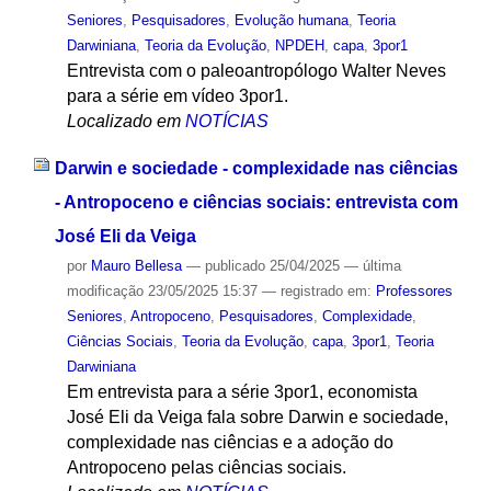
Seniores
,
Pesquisadores
,
Evolução humana
,
Teoria
Darwiniana
,
Teoria da Evolução
,
NPDEH
,
capa
,
3por1
Entrevista com o paleoantropólogo Walter Neves
para a série em vídeo 3por1.
Localizado em
NOTÍCIAS
Darwin e sociedade - complexidade nas ciências
- Antropoceno e ciências sociais: entrevista com
José Eli da Veiga
por
Mauro Bellesa
—
publicado
25/04/2025
—
última
modificação
23/05/2025 15:37
— registrado em:
Professores
Seniores
,
Antropoceno
,
Pesquisadores
,
Complexidade
,
Ciências Sociais
,
Teoria da Evolução
,
capa
,
3por1
,
Teoria
Darwiniana
Em entrevista para a série 3por1, economista
José Eli da Veiga fala sobre Darwin e sociedade,
complexidade nas ciências e a adoção do
Antropoceno pelas ciências sociais.