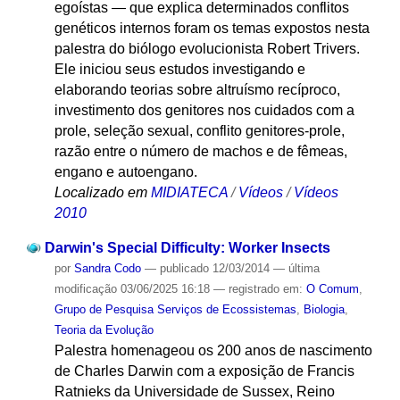
egoístas — que explica determinados conflitos
genéticos internos foram os temas expostos nesta
palestra do biólogo evolucionista Robert Trivers.
Ele iniciou seus estudos investigando e
elaborando teorias sobre altruísmo recíproco,
investimento dos genitores nos cuidados com a
prole, seleção sexual, conflito genitores-prole,
razão entre o número de machos e de fêmeas,
engano e autoengano.
Localizado em
MIDIATECA
/
Vídeos
/
Vídeos
2010
Darwin's Special Difficulty: Worker Insects
por
Sandra Codo
—
publicado
12/03/2014
—
última
modificação
03/06/2025 16:18
— registrado em:
O Comum
,
Grupo de Pesquisa Serviços de Ecossistemas
,
Biologia
,
Teoria da Evolução
Palestra homenageou os 200 anos de nascimento
de Charles Darwin com a exposição de Francis
Ratnieks da Universidade de Sussex, Reino