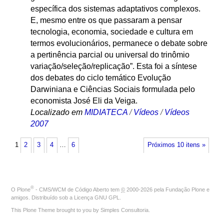
específica dos sistemas adaptativos complexos.
E, mesmo entre os que passaram a pensar
tecnologia, economia, sociedade e cultura em
termos evolucionários, permanece o debate sobre
a pertinência parcial ou universal do trinômio
variação/seleção/replicação”. Esta foi a síntese
dos debates do ciclo temático Evolução
Darwiniana e Ciências Sociais formulada pelo
economista José Eli da Veiga.
Localizado em
MIDIATECA
/
Vídeos
/
Vídeos
2007
1
2
3
4
…
6
Próximos 10 itens »
®
O
Plone
- CMS/WCM de Código Aberto
tem
©
2000-2026 pela
Fundação Plone
e
amigos. Distribuído sob a
Licença GNU GPL
.
This Plone Theme brought to you by
Simples Consultoria
.