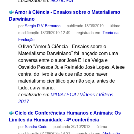
Localizado em
NOTÍCIAS
Amor à Ciência - Ensaios sobre o Materialismo
Darwiniano
por
Sergio R V Bernardo
—
publicado
13/06/2019
—
última
modificação
18/09/2019 12:49
— registrado em:
Teoria da
Evolução
O livro "Amor à Ciência - Ensaios sobre o
Materialismo Darwiniano" foi lançado com uma
conversa entre o autor José Eli da Veiga e
Osvaldo Pessoa Jr. e Reinaldo José Lopes. A tese
central do livro é a de que não pode haver
materialismo científico que não seja, antes de
tudo, darwiniano.
Localizado em
MIDIATECA
/
Vídeos
/
Vídeos
2017
Ciclo de Conferências Humanos e Animais: Os
Limites da Humanidade - 4ª conferência
por
Sandra Codo
—
publicado
30/10/2013
—
última
modificação
04/06/2025 14:21
— registrado em:
Abstração
,