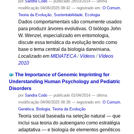
por
Sandra Codo
—
publicado
28/03/2014
—
última
modificação
04/06/2025 08:42
— registrado em:
O Comum
,
Teoria da Evolução
,
Sustentabilidade
,
Ecologia
Dados comportamentais são comumente usados
para produzir árvores evolutivas. O biólogo John
W. Wenzel, especializado em entomologia,
discute essa temática da evolução tendo como
base o tema central da biologia darwiniana.
Localizado em
MIDIATECA
/
Vídeos
/
Vídeos
2010
The Importance of Genomic Imprinting for
Understanding Human Psychology and Pediatric
Disorders
por
Sandra Codo
—
publicado
01/04/2014
—
última
modificação
04/06/2025 08:38
— registrado em:
O Comum
,
Genética
,
Biologia
,
Teoria da Evolução
Teoria social baseada na seleção natural — que
inclui sua teoria do autoengano como estratégia
adaptativa — e biologia de elementos genéticos