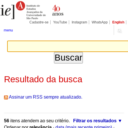
Ir
Ferramentas
Seções
para
Pessoais
o
conteúdo.
|
Cadastre-se
YouTube
Instagram
WhatsApp
English
Ir
para
menu
a
navegação
Resultado da busca
Assinar um RSS sempre atualizado.
56
itens atendem ao seu critério.
Filtrar os resultados
Ordenar por
relevância
·
data (mais recente primeiro)
·