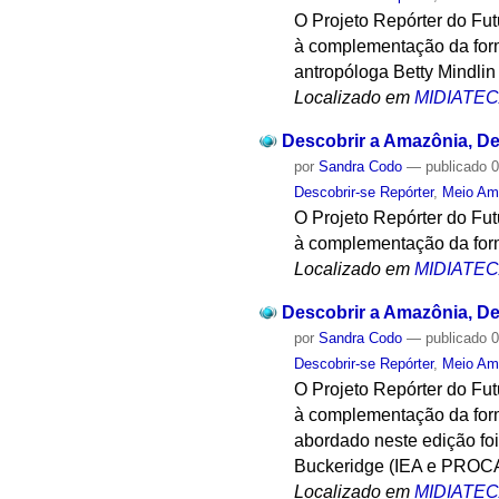
O Projeto Repórter do Fu
à complementação da form
antropóloga Betty Mindlin
Localizado em
MIDIATE
Descobrir a Amazônia, Des
por
Sandra Codo
—
publicado
0
Descobrir-se Repórter
,
Meio Am
O Projeto Repórter do Fu
à complementação da form
Localizado em
MIDIATE
Descobrir a Amazônia, Des
por
Sandra Codo
—
publicado
0
Descobrir-se Repórter
,
Meio Am
O Projeto Repórter do Fu
à complementação da form
abordado neste edição fo
Buckeridge (IEA e PRO
Localizado em
MIDIATE