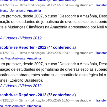
4/12/2013
—
última modificação
04/06/2025 10:48
— registrado em:
Transfo
biente
,
Jornalismo
,
Amazônia
turo promove, desde 2007, o curso "Descobrir a Amazônia, Desc
ação de estudantes de jornalismo de diversas escolas superi
te e Mudanças Climáticas na Amazônia apresentado por Neli A
CA
/
Vídeos
/
Vídeos 2012
obrir-se Repórter - 2012 (4ª conferência)
4/12/2013
—
última modificação
04/06/2025 10:49
— registrado em:
Transfo
mo
,
Meio Ambiente
,
Amazônia
turo promove, desde 2007, o curso "Descobrir a Amazônia, Desc
ação de estudantes de jornalismo de diversas escolas superi
porâneas e abrangentes sobre sua importância estratégica foi 
es (Exército Brasileiro).
CA
/
Vídeos
/
Vídeos 2012
obrir-se Repórter - 2012 (5ª conferência)
4/12/2013
—
última modificação
04/06/2025 10:50
— registrado em:
Transfo
mo
,
Meio Ambiente
,
Amazônia