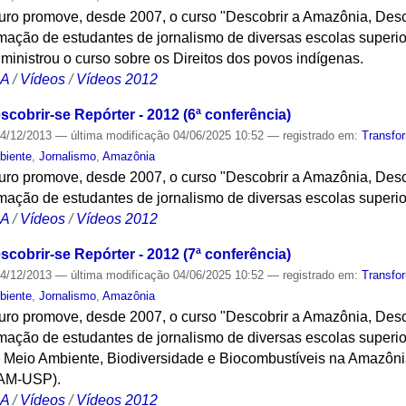
turo promove, desde 2007, o curso "Descobrir a Amazônia, Desc
ação de estudantes de jornalismo de diversas escolas superio
 ministrou o curso sobre os Direitos dos povos indígenas.
CA
/
Vídeos
/
Vídeos 2012
cobrir-se Repórter - 2012 (6ª conferência)
4/12/2013
—
última modificação
04/06/2025 10:52
— registrado em:
Transfo
biente
,
Jornalismo
,
Amazônia
turo promove, desde 2007, o curso "Descobrir a Amazônia, Desc
ação de estudantes de jornalismo de diversas escolas superi
CA
/
Vídeos
/
Vídeos 2012
cobrir-se Repórter - 2012 (7ª conferência)
4/12/2013
—
última modificação
04/06/2025 10:52
— registrado em:
Transfo
biente
,
Jornalismo
,
Amazônia
turo promove, desde 2007, o curso "Descobrir a Amazônia, Desc
ação de estudantes de jornalismo de diversas escolas superi
i Meio Ambiente, Biodiversidade e Biocombustíveis na Amazôni
CAM-USP).
CA
/
Vídeos
/
Vídeos 2012