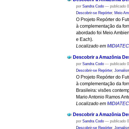
por
Sandra Codo
—
publicado
0
Descobrir-se Repórter
,
Meio Am
O Projeto Repórter do Fu
à complementação da form
abordado foi Meio Ambien
e Each).
Localizado em
MIDIATE
Descobrir a Amazônia Desc
por
Sandra Codo
—
publicado
0
Descobrir-se Repórter
,
Jornalis
O Projeto Repórter do Fu
à complementação da form
Brasileira: visões contem
Mario Antonio Ramos Antun
Localizado em
MIDIATE
Descobrir a Amazônia Desc
por
Sandra Codo
—
publicado
0
Descobrir-se Repórter
,
Jornalis