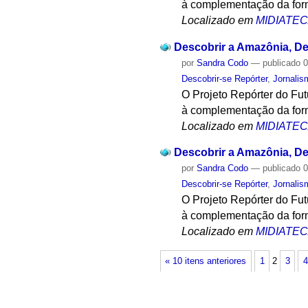
à complementação da form
Localizado em
MIDIATE
Descobrir a Amazônia, Des
por
Sandra Codo
—
publicado
0
Descobrir-se Repórter
,
Jornalis
O Projeto Repórter do Fu
à complementação da form
Localizado em
MIDIATE
Descobrir a Amazônia, Des
por
Sandra Codo
—
publicado
0
Descobrir-se Repórter
,
Jornalis
O Projeto Repórter do Fu
à complementação da form
Localizado em
MIDIATE
« 10 itens anteriores
1
2
3
4