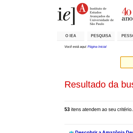
Ir
Ferramentas
Seções
para
Pessoais
o
conteúdo.
|
Ir
para
a
O IEA
PESQUISA
PESS
navegação
Você está aqui:
Página Inicial
Resultado da bu
53
itens atendem ao seu critério.
Descobrir a Amazônia Desc