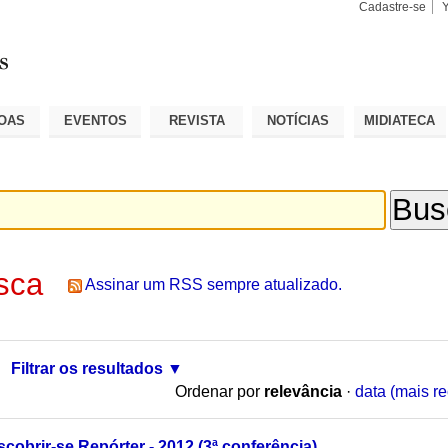
Cadastre-se
Busca
Busca
Avançad
OAS
EVENTOS
REVISTA
NOTÍCIAS
MIDIATECA
sca
Assinar um RSS sempre atualizado.
Filtrar os resultados
Ordenar por
relevância
·
data (mais re
obrir-se Repórter - 2012 (3ª conferência)