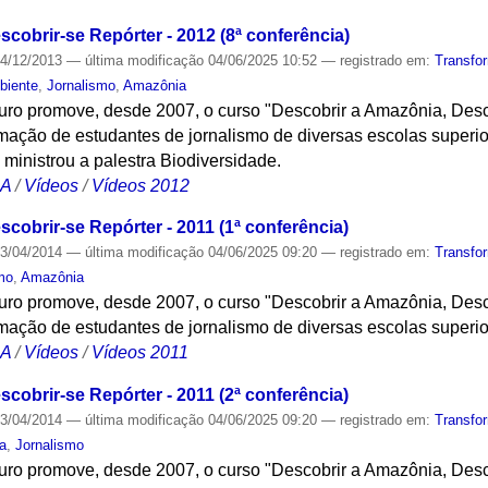
cobrir-se Repórter - 2012 (8ª conferência)
4/12/2013
—
última modificação
04/06/2025 10:52
— registrado em:
Transfo
biente
,
Jornalismo
,
Amazônia
turo promove, desde 2007, o curso "Descobrir a Amazônia, Desc
ação de estudantes de jornalismo de diversas escolas superi
nistrou a palestra Biodiversidade.
CA
/
Vídeos
/
Vídeos 2012
cobrir-se Repórter - 2011 (1ª conferência)
3/04/2014
—
última modificação
04/06/2025 09:20
— registrado em:
Transfo
mo
,
Amazônia
turo promove, desde 2007, o curso "Descobrir a Amazônia, Desc
ação de estudantes de jornalismo de diversas escolas superi
CA
/
Vídeos
/
Vídeos 2011
cobrir-se Repórter - 2011 (2ª conferência)
3/04/2014
—
última modificação
04/06/2025 09:20
— registrado em:
Transfo
a
,
Jornalismo
turo promove, desde 2007, o curso "Descobrir a Amazônia, Desc