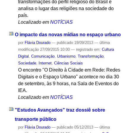
transformações do perfil religioso do Brasil e
analisa o lugar das religiões na sociedade do
país.
Localizado em
NOTÍCIAS
O impacto das novas mídias no espaço urbano
por
Flávia Dourado
—
publicado
19/09/2013
—
última
modificação
27/09/2015 10:00
— registrado em:
Cultura
Digital
,
Comunicação
,
Urbanismo
,
Transformação
,
Sociedade
,
Internet
,
Ciências Sociais
O encontro "O Direito à Cidade em Rede: Redes
Digitais e o Espaço Urbano" acontece no dia 30
de setembro, às 9 horas, na Sala de Eventos do
IEA.
Localizado em
NOTÍCIAS
"Estudos Avançados" traz dossiê sobre
transporte público
por
Flávia Dourado
—
publicado
05/12/2013
—
última