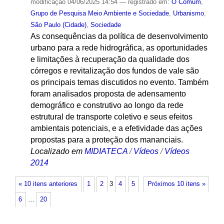
modificação
04/06/2025 14:54
— registrado em:
O Comum
,
Grupo de Pesquisa Meio Ambiente e Sociedade
,
Urbanismo
,
São Paulo (Cidade)
,
Sociedade
As consequências da política de desenvolvimento
urbano para a rede hidrográfica, as oportunidades
e limitações à recuperação da qualidade dos
córregos e revitalização dos fundos de vale são
os principais temas discutidos no evento. Também
foram analisados proposta de adensamento
demográfico e construtivo ao longo da rede
estrutural de transporte coletivo e seus efeitos
ambientais potenciais, e a efetividade das ações
propostas para a proteção dos mananciais.
Localizado em
MIDIATECA
/
Vídeos
/
Vídeos
2014
« 10 itens anteriores
1
2
3
4
5
Próximos 10 itens »
6
…
20