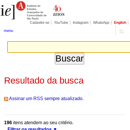
Ir
Ferramentas
Seções
para
Pessoais
o
conteúdo.
|
Cadastre-se
YouTube
Instagram
WhatsApp
English
Ir
para
menu
a
navegação
Resultado da busca
Assinar um RSS sempre atualizado.
196
itens atendem ao seu critério.
Filtrar os resultados