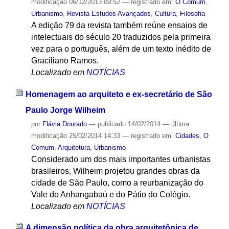
modificação
06/12/2013 09:52
— registrado em:
O Comum
,
Urbanismo
,
Revista Estudos Avançados
,
Cultura
,
Filosofia
A edição 79 da revista também reúne ensaios de
intelectuais do século 20 traduzidos pela primeira
vez para o português, além de um texto inédito de
Graciliano Ramos.
Localizado em
NOTÍCIAS
Homenagem ao arquiteto e ex-secretário de São
Paulo Jorge Wilheim
por
Flávia Dourado
—
publicado
14/02/2014
—
última
modificação
25/02/2014 14:33
— registrado em:
Cidades
,
O
Comum
,
Arquitetura
,
Urbanismo
Considerado um dos mais importantes urbanistas
brasileiros, Wilheim projetou grandes obras da
cidade de São Paulo, como a reurbanização do
Vale do Anhangabaú e do Pátio do Colégio.
Localizado em
NOTÍCIAS
A dimensão política da obra arquitetônica de