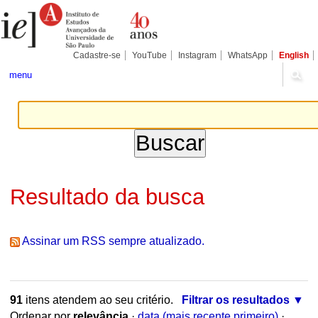
Ir
Ferramentas
Seções
para
Pessoais
o
conteúdo.
|
Cadastre-se
YouTube
Instagram
WhatsApp
English
Ir
para
menu
a
navegação
Resultado da busca
Assinar um RSS sempre atualizado.
91
itens atendem ao seu critério.
Filtrar os resultados
Ordenar por
relevância
·
data (mais recente primeiro)
·