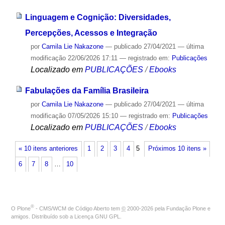
Linguagem e Cognição: Diversidades,
Percepções, Acessos e Integração
por
Camila Lie Nakazone
—
publicado
27/04/2021
—
última
modificação
22/06/2026 17:11
— registrado em:
Publicações
Localizado em
PUBLICAÇÕES
/
Ebooks
Fabulações da Família Brasileira
por
Camila Lie Nakazone
—
publicado
27/04/2021
—
última
modificação
07/05/2026 15:10
— registrado em:
Publicações
Localizado em
PUBLICAÇÕES
/
Ebooks
« 10 itens anteriores
1
2
3
4
5
Próximos 10 itens »
6
7
8
…
10
®
O
Plone
- CMS/WCM de Código Aberto
tem
©
2000-2026 pela
Fundação Plone
e
amigos. Distribuído sob a
Licença GNU GPL
.