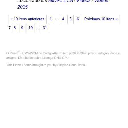
Localizado em
MIDIATECA
/
Vídeos
/
Vídeos
2015
« 10 itens anteriores
1
…
4
5
6
Próximos 10 itens »
7
8
9
10
…
31
®
O
Plone
- CMS/WCM de Código Aberto
tem
©
2000-2026 pela
Fundação Plone
e
amigos. Distribuído sob a
Licença GNU GPL
.
This Plone Theme brought to you by
Simples Consultoria
.