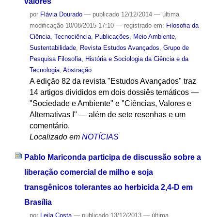
valores
por
Flávia Dourado
—
publicado
12/12/2014
—
última
modificação
10/08/2015 17:10
— registrado em:
Filosofia da
Ciência
,
Tecnociência
,
Publicações
,
Meio Ambiente
,
Sustentabilidade
,
Revista Estudos Avançados
,
Grupo de
Pesquisa Filosofia, História e Sociologia da Ciência e da
Tecnologia
,
Abstração
A edição 82 da revista "Estudos Avançados" traz
14 artigos divididos em dois dossiês temáticos —
"Sociedade e Ambiente" e "Ciências, Valores e
Alternativas I" — além de sete resenhas e um
comentário.
Localizado em
NOTÍCIAS
Pablo Mariconda participa de discussão sobre a
liberação comercial de milho e soja
transgênicos tolerantes ao herbicida 2,4-D em
Brasília
por
Leila Costa
—
publicado
13/12/2013
—
última