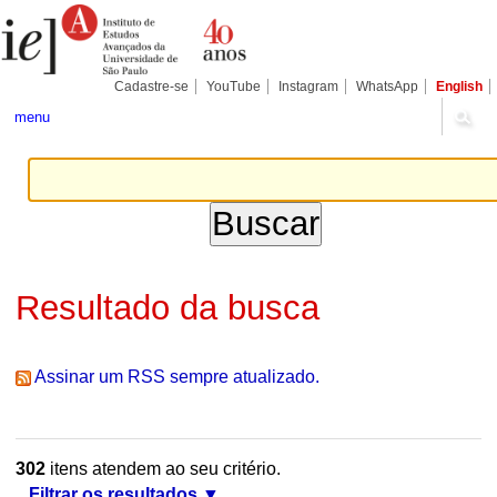
Ir
Ferramentas
Seções
para
Pessoais
o
conteúdo.
|
Cadastre-se
YouTube
Instagram
WhatsApp
English
Ir
para
menu
a
navegação
Resultado da busca
Assinar um RSS sempre atualizado.
302
itens atendem ao seu critério.
Filtrar os resultados