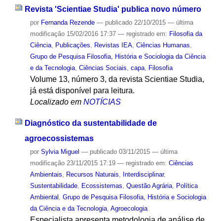
Revista 'Scientiae Studia' publica novo número
por
Fernanda Rezende
—
publicado
22/10/2015
—
última
modificação
15/02/2016 17:37
— registrado em:
Filosofia da
Ciência
,
Publicações
,
Revistas IEA
,
Ciências Humanas
,
Grupo de Pesquisa Filosofia, História e Sociologia da Ciência
e da Tecnologia
,
Ciências Sociais
,
capa
,
Filosofia
Volume 13, número 3, da revista Scientiae Studia,
já está disponível para leitura.
Localizado em
NOTÍCIAS
Diagnóstico da sustentabilidade de
agroecossistemas
por
Sylvia Miguel
—
publicado
03/11/2015
—
última
modificação
23/11/2015 17:19
— registrado em:
Ciências
Ambientais
,
Recursos Naturais
,
Interdisciplinar
,
Sustentabilidade
,
Ecossistemas
,
Questão Agrária
,
Política
Ambiental
,
Grupo de Pesquisa Filosofia, História e Sociologia
da Ciência e da Tecnologia
,
Agroecologia
Especialista apresenta metodologia de análise de