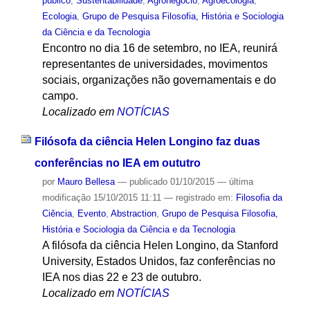
público
,
Sustentabilidade
,
Agronegócio
,
Agroecologia
,
Ecologia
,
Grupo de Pesquisa Filosofia, História e Sociologia
da Ciência e da Tecnologia
Encontro no dia 16 de setembro, no IEA, reunirá
representantes de universidades, movimentos
sociais, organizações não governamentais e do
campo.
Localizado em
NOTÍCIAS
Filósofa da ciência Helen Longino faz duas
conferências no IEA em oututro
por
Mauro Bellesa
—
publicado
01/10/2015
—
última
modificação
15/10/2015 11:11
— registrado em:
Filosofia da
Ciência
,
Evento
,
Abstraction
,
Grupo de Pesquisa Filosofia,
História e Sociologia da Ciência e da Tecnologia
A filósofa da ciência Helen Longino, da Stanford
University, Estados Unidos, faz conferências no
IEA nos dias 22 e 23 de outubro.
Localizado em
NOTÍCIAS