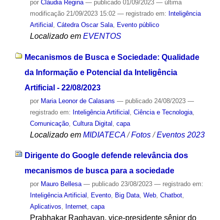
por
Cláudia Regina
—
publicado
01/09/2023
—
última
modificação
21/09/2023 15:02
— registrado em:
Inteligência
Artificial
,
Cátedra Oscar Sala
,
Evento público
Localizado em
EVENTOS
Mecanismos de Busca e Sociedade: Qualidade
da Informação e Potencial da Inteligência
Artificial - 22/08/2023
por
Maria Leonor de Calasans
—
publicado
24/08/2023
—
registrado em:
Inteligência Artificial
,
Ciência e Tecnologia
,
Comunicação
,
Cultura Digital
,
capa
Localizado em
MIDIATECA
/
Fotos
/
Eventos 2023
Dirigente do Google defende relevância dos
mecanismos de busca para a sociedade
por
Mauro Bellesa
—
publicado
23/08/2023
— registrado em:
Inteligência Artificial
,
Evento
,
Big Data
,
Web
,
Chatbot
,
Aplicativos
,
Internet
,
capa
Prabhakar Raghavan, vice-presidente sênior do