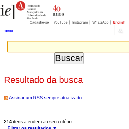
Ir
Ferramentas
Seções
para
Pessoais
o
conteúdo.
|
Cadastre-se
YouTube
Instagram
WhatsApp
English
Ir
para
menu
a
navegação
Resultado da busca
Assinar um RSS sempre atualizado.
214
itens atendem ao seu critério.
Filtrar os resultados