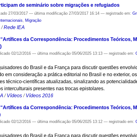
ticipam de seminário sobre migrações e refugiados
cado
27/03/2017
—
última modificação
27/03/2017 16:14
— registrado em:
Gr
nternacionais
,
Migração
S
/
Rede IEA
 “Artífices da Correspondência: Procedimentos Teóricos, M
)
licado
02/12/2016
—
última modificação
05/06/2025 13:13
— registrado em:
uisadores do Brasil e da França para discutir questões envolv
 em consideração a prática editorial no Brasil e no exterior, os
s técnico-científicas atualizadas, sinalizando as potencialidade
os interculturais presentes nas trocas epistolares.
CA
/
Vídeos
/
Vídeos 2016
 “Artífices da Correspondência: Procedimentos Teóricos, M
)
licado
02/12/2016
—
última modificação
05/06/2025 13:12
— registrado em:
uisadores do Brasil e da França para discutir questões envolv