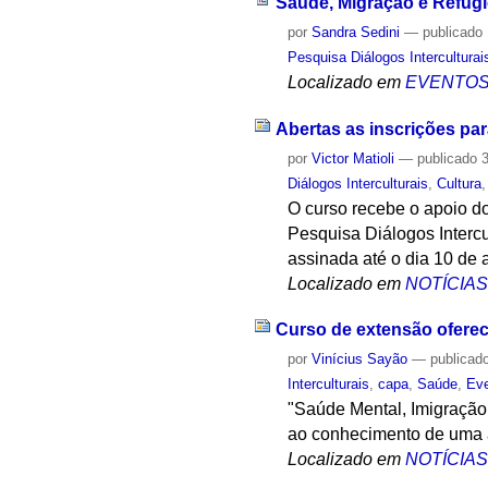
Saúde, Migração e Refúg
por
Sandra Sedini
—
publicado
Pesquisa Diálogos Interculturai
Localizado em
EVENTO
Abertas as inscrições par
por
Victor Matioli
—
publicado
3
Diálogos Interculturais
,
Cultura
O curso recebe o apoio d
Pesquisa Diálogos Intercu
assinada até o dia 10 de 
Localizado em
NOTÍCIA
Curso de extensão oferece
por
Vinícius Sayão
—
publicad
Interculturais
,
capa
,
Saúde
,
Ev
"Saúde Mental, Imigração 
ao conhecimento de uma a
Localizado em
NOTÍCIA