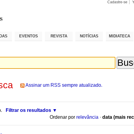
Cadastre-se
Busca
Busca
Avançad
OAS
EVENTOS
REVISTA
NOTÍCIAS
MIDIATECA
sca
Assinar um RSS sempre atualizado.
o.
Filtrar os resultados
Ordenar por
relevância
·
data (mais rec