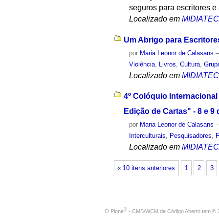
seguros para escritores e 
Localizado em
MIDIATE
Um Abrigo para Escritore
por
Maria Leonor de Calasans
Violência
,
Livros
,
Cultura
,
Grupo
Localizado em
MIDIATE
4º Colóquio Internacional
Edição de Cartas" - 8 e 
por
Maria Leonor de Calasans
Interculturais
,
Pesquisadores
,
Localizado em
MIDIATE
« 10 itens anteriores
1
2
3
®
O
Plone
- CMS/WCM de Código Aberto
tem
©
2