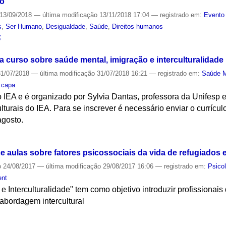
io
13/09/2018
—
última modificação
13/11/2018 17:04
— registrado em:
Evento 
s
,
Ser Humano
,
Desigualdade
,
Saúde
,
Direitos humanos
S
a curso sobre saúde mental, imigração e interculturalidade
1/07/2018
—
última modificação
31/07/2018 16:21
— registrado em:
Saúde M
,
capa
o IEA e é organizado por Sylvia Dantas, professora da Unifesp
lturais do IEA. Para se inscrever é necessário enviar o currícul
agosto.
S
 aulas sobre fatores psicossociais da vida de refugiados 
o
24/08/2017
—
última modificação
29/08/2017 16:06
— registrado em:
Psico
ent
e Interculturalidade" tem como objetivo introduzir profissiona
bordagem intercultural
S