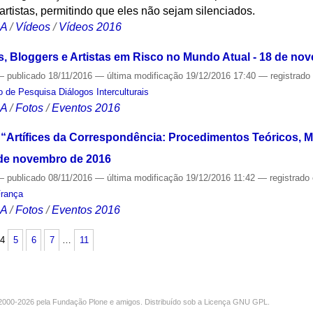
artistas, permitindo que eles não sejam silenciados.
CA
/
Vídeos
/
Vídeos 2016
s, Bloggers e Artistas em Risco no Mundo Atual - 18 de no
—
publicado
18/11/2016
—
última modificação
19/12/2016 17:40
— registrad
 de Pesquisa Diálogos Interculturais
CA
/
Fotos
/
Eventos 2016
 “Artífices da Correspondência: Procedimentos Teóricos, M
9 de novembro de 2016
—
publicado
08/11/2016
—
última modificação
19/12/2016 11:42
— registrado
França
CA
/
Fotos
/
Eventos 2016
4
5
6
7
…
11
000-2026 pela
Fundação Plone
e amigos. Distribuído sob a
Licença GNU GPL
.