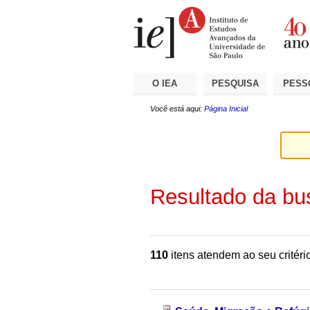
Ir
Ferramentas
Seções
para
Pessoais
o
conteúdo.
|
Ir
para
a
O IEA
PESQUISA
PESS
navegação
Você está aqui:
Página Inicial
Resultado da bu
110
itens atendem ao seu critéri