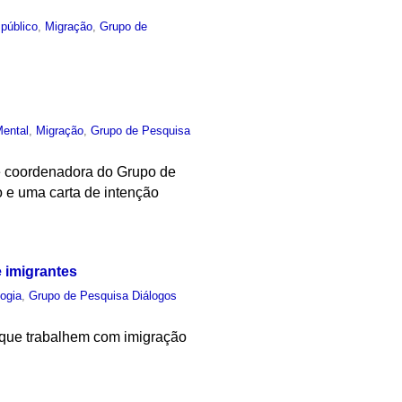
público
,
Migração
,
Grupo de
ental
,
Migração
,
Grupo de Pesquisa
 e coordenadora do Grupo de
o e uma carta de intenção
e imigrantes
logia
,
Grupo de Pesquisa Diálogos
is que trabalhem com imigração