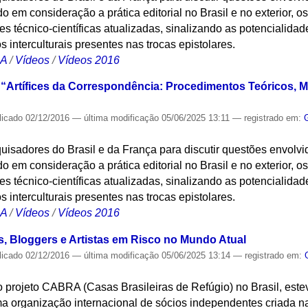
 em consideração a prática editorial no Brasil e no exterior, os
s técnico-científicas atualizadas, sinalizando as potencialidade
os interculturais presentes nas trocas epistolares.
CA
/
Vídeos
/
Vídeos 2016
 “Artífices da Correspondência: Procedimentos Teóricos, M
licado
02/12/2016
—
última modificação
05/06/2025 13:11
— registrado em:
uisadores do Brasil e da França para discutir questões envolv
 em consideração a prática editorial no Brasil e no exterior, os
s técnico-científicas atualizadas, sinalizando as potencialidade
os interculturais presentes nas trocas epistolares.
CA
/
Vídeos
/
Vídeos 2016
s, Bloggers e Artistas em Risco no Mundo Atual
licado
02/12/2016
—
última modificação
05/06/2025 13:14
— registrado em:
 projeto CABRA (Casas Brasileiras de Refúgio) no Brasil, estev
 organização internacional de sócios independentes criada na