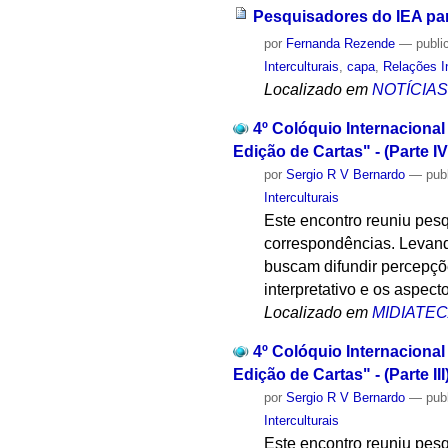
Pesquisadores do IEA par
por
Fernanda Rezende
—
publi
Interculturais
,
capa
,
Relações I
Localizado em
NOTÍCIA
4º Colóquio Internacional
Edição de Cartas" - (Parte IV
por
Sergio R V Bernardo
—
pub
Interculturais
Este encontro reuniu pesq
correspondências. Levando
buscam difundir percepçõe
interpretativo e os aspect
Localizado em
MIDIATE
4º Colóquio Internacional
Edição de Cartas" - (Parte III
por
Sergio R V Bernardo
—
pub
Interculturais
Este encontro reuniu pesq