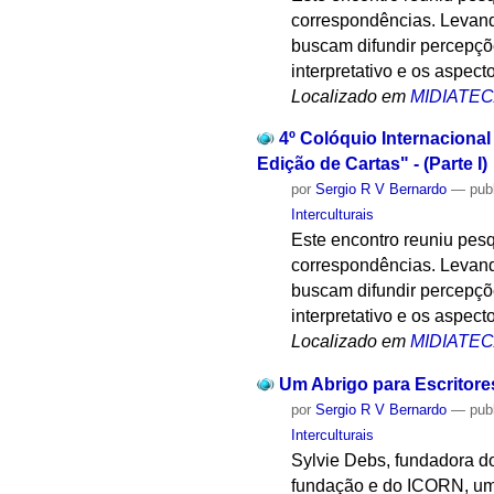
correspondências. Levando
buscam difundir percepçõe
interpretativo e os aspect
Localizado em
MIDIATE
4º Colóquio Internacional
Edição de Cartas" - (Parte I)
por
Sergio R V Bernardo
—
pub
Interculturais
Este encontro reuniu pesq
correspondências. Levando
buscam difundir percepçõe
interpretativo e os aspect
Localizado em
MIDIATE
Um Abrigo para Escritore
por
Sergio R V Bernardo
—
pub
Interculturais
Sylvie Debs, fundadora do
fundação e do ICORN, uma