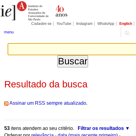
Ir
Ferramentas
Seções
para
Pessoais
o
conteúdo.
|
Cadastre-se
YouTube
Instagram
WhatsApp
English
Ir
para
menu
a
navegação
Resultado da busca
Assinar um RSS sempre atualizado.
53
itens atendem ao seu critério.
Filtrar os resultados
Ordenar por
relevância
·
data (mais recente primeiro)
·