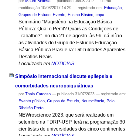
por
Mauro Bellesa
—
publicado
04/08/2017
—
última
modificação
10/08/2017 14:29
— registrado em:
Educação
,
Grupos de Estudo
,
Evento
,
Ensino Básico
,
capa
Seminário "Magistério na Educação Básica
Pública: Qual o Perfil? Quais as Condições de
Trabalho?", no dia 21 de agosto, às 9h, dá início
as atividades do Grupo de Estudos Educação
Básica Pública Brasileira: Dificuldades Aparentes,
Desafios Reais.
Localizado em
NOTÍCIAS
Simpósio internacional discute epilepsia e
comorbidades neuropsiquiátricas
por
Thais Cardoso
—
publicado
31/07/2023
— registrado em:
Evento público
,
Grupos de Estudo
,
Neurociência
,
Polo
Ribeirão Preto
NEWroscience 2023, que será realizado em
setembro na FDRP-USP, terá na programação 30
cientistas de universidades dos cinco continentes
Localizado em
NOTÍCIAS